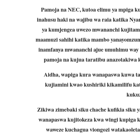
Pamoja na NEC, kutoa elimu ya mpiga ku
inahusu haki na wajibu wa raia katika Nyanj
ya kumjengea uwezo mwananchi kujitamb
maamuzi sahihi katika mambo yanayomzung
inamfanya mwananchi ajue umuhimu way ey
pamoja na kujua taratibu anazotakiwa 
Aidha, wapiga kura wanapaswa kuwa ta
kujiamini kwao kushiriki kikamilifu k
kukuz
Zikiwa zimebaki siku chache kufikia siku
wanapaswa kujitokeza kwa wingi kupiga kura
waweze kuchagua viongozi watakaoleta