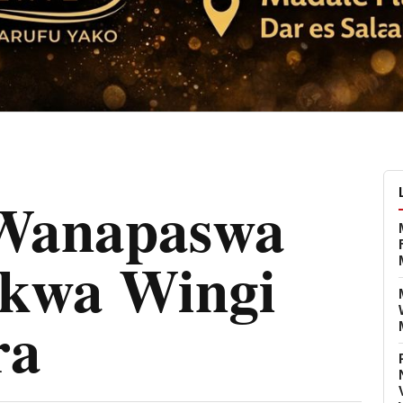
Wanapaswa
 kwa Wingi
ra