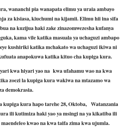
ra, wananchi pia wanapata elimu ya uraia ambayo
a za kisiasa, kiuchumi na kijamii. Elimu hii ina sifa
ua na kuzijua haki zake zinazomwezesha kufanya
uka, kama vile katika masuala ya uchaguzi ambapo
e kushiriki katika mchakato wa uchaguzi ikiwa ni
kufuata anapokuwa katika kituo cha kupiga kura.
yari kwa hiyari yao na kwa ufahamu wao na kwa
atika zoezi la kupiga kura wakiwa na mtazamo wa
a demokrasia.
 ya kupiga kura hapo tarehe 28, Oktoba, Watanzania
 ili kutimiza haki yao ya msingi na ya kikatiba ili
 maendeleo kwao na kwa taifa zima kwa ujumla.