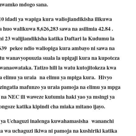
mwamko mdogo sana.
idadi ya wapiga kura waliojiandikisha ilikuwa
 huo walikuwa 8,626,283 sawa na asilimia 42.84 .
 23 walijiandikisha katika Daftari la Kudumu la
39 pekee ndio waliopiga kura ambayo ni sawa na
watu wanavyopuuzia suala la upigaji kura na kupoteza
wanaowataka. Tatizo hili la watu kutojitokeza kwa
a elimu ya uraia na elimu ya mpiga kura. Hivyo
ingatia mafunzo ya uraia pamoja na elimu ya mpga
 na NEC ili waweze kutumia haki yao ya msingi ya
goze katika kipindi cha miaka mitano ijayo.
fa ya Uchaguzi inalenga kuwahamasisha wananchi
 wa uchaguzi ikiwa ni pamoja na kushiriki katika