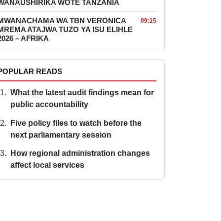
WANAUSHIRIKA WOTE TANZANIA
MWANACHAMA WA TBN VERONICA
09:15
MREMA ATAJWA TUZO YA ISU ELIHLE
2026 – AFRIKA
POPULAR READS
What the latest audit findings mean for
public accountability
Five policy files to watch before the
next parliamentary session
How regional administration changes
affect local services