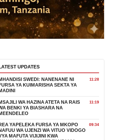
LATEST UPDATES
MHANDISI SWEDI: NANENANE NI
11:28
FURSA YA KUIMARISHA SEKTA YA
MADINI
MSAJILI WA HAZINA ATETA NA RAIS
11:19
WA BENKI YA BIASHARA NA
MEENDELEO
REA YAPELEKA FURSA YA MKOPO
09:34
NAFUU WA UJENZI WA VITUO VIDOGO
VYA MAFUTA VIJIJINI KWA