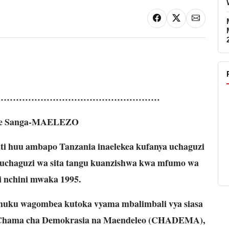
………………………………………………
ice Sanga-MAELEZO
ati huu ambapo Tanzania inaelekea kufanya uchaguzi
 uchaguzi wa sita tangu kuanzishwa kwa mfumo wa
i nchini mwaka 1995.
, huku wagombea kutoka vyama mbalimbali vya siasa
Chama cha Demokrasia na Maendeleo (CHADEMA),