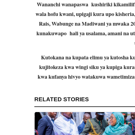
Wananchi wanapaswa kushiriki kikamilifu 
wala hofu kwani, upigaji kura upo kisheria,
Rais, Wabunge na Madiwani ya mwaka 20
kunakuwapo hali ya usalama, amani na utu
Kutokana na kupata elimu ya kutosha k
kujitokeza kwa wingi siku ya kupiga kur
kwa kufanya hivyo watakuwa wametimiza h
RELATED STORIES