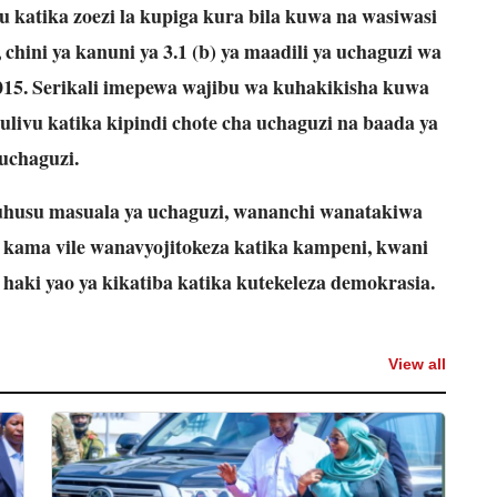
katika zoezi la kupiga kura bila kuwa na wasiwasi
 chini ya kanuni ya 3.1 (b) ya maadili ya uchaguzi wa
15. Serikali imepewa wajibu wa kuhakikisha kuwa
livu katika kipindi chote cha uchaguzi na baada ya
uchaguzi.
uhusu masuala ya uchaguzi, wananchi wanatakiwa
a kama vile wanavyojitokeza katika kampeni, kwani
aki yao ya kikatiba katika kutekeleza demokrasia.
View all