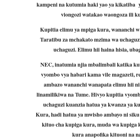
kampeni na kutumia haki yao ya kikatiba y
viongozi watakao waongoza ili k
Kupitia elimu ya mpiga kura, wananchi 
Taratibu za mchakato mzima wa uchaguzi
uchaguzi. Elimu hii haina hisia, ubag
NEC, inatumia njia mbalimbali katika ku
vyombo vya habari kama vile magazeti, re
ambazo wananchi wanapata elimu hii ni 
linamilikiwa na Tume. Hivyo kupitia vyo
uchaguzi kuanzia hatua ya kwanza ya k
Kura, hadi hatua ya mwisho ambayo ni si
kituo cha kupiga kura, muda wa kupiga k
kura anapofika kituoni na 