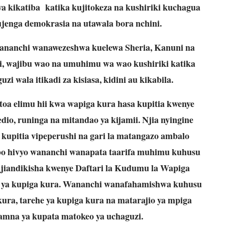
a kikatiba katika kujitokeza na kushiriki kuchagua
ujenga demokrasia na utawala bora nchini.
wananchi wanawezeshwa kuelewa Sheria, Kanuni na
, wajibu wao na umuhimu wa wao kushiriki katika
uzi wala itikadi za kisiasa, kidini au kikabila.
toa elimu hii kwa wapiga kura hasa kupitia kwenye
dio, runinga na mitandao ya kijamii. Njia nyingine
kupitia vipeperushi na gari la matangazo ambalo
mbo hivyo wananchi wanapata taarifa muhimu kuhusu
ujiandikisha kwenye Daftari la Kudumu la Wapiga
ku ya kupiga kura. Wananchi wanafahamishwa kuhusu
ura, tarehe ya kupiga kura na matarajio ya mpiga
namna ya kupata matokeo ya uchaguzi.