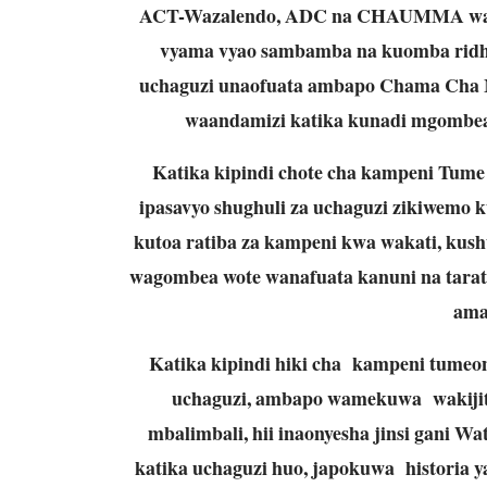
ACT-Wazalendo, ADC na CHAUMMA wakizu
vyama vyao sambamba na kuomba ridha
uchaguzi unaofuata ambapo Chama Cha M
waandamizi katika kunadi mgombea
Katika kipindi chote cha kampeni Tume
ipasavyo shughuli za uchaguzi zikiwemo 
kutoa ratiba za kampeni kwa wakati, kus
wagombea wote wanafuata kanuni na taratibu
ama
Katika kipindi hiki cha kampeni tumeon
uchaguzi, ambapo wamekuwa wakijit
mbalimbali, hii inaonyesha jinsi gani W
katika uchaguzi huo, japokuwa historia ya