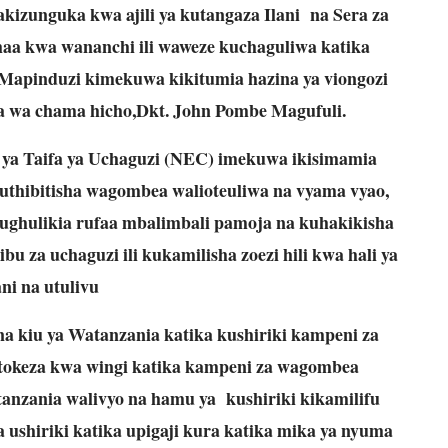
nguka kwa ajili ya kutangaza Ilani na Sera za
a kwa wananchi ili waweze kuchaguliwa katika
apinduzi kimekuwa kikitumia hazina ya viongozi
 wa chama hicho,Dkt. John Pombe Magufuli.
 ya Taifa ya Uchaguzi (NEC) imekuwa ikisimamia
kuthibitisha wagombea walioteuliwa na vyama vyao,
hughulikia rufaa mbalimbali pamoja na kuhakikisha
 za uchaguzi ili kukamilisha zoezi hili kwa hali ya
ni na utulivu
a kiu ya Watanzania katika kushiriki kampeni za
okeza kwa wingi katika kampeni za wagombea
atanzania walivyo na hamu ya kushiriki kikamilifu
 ushiriki katika upigaji kura katika mika ya nyuma