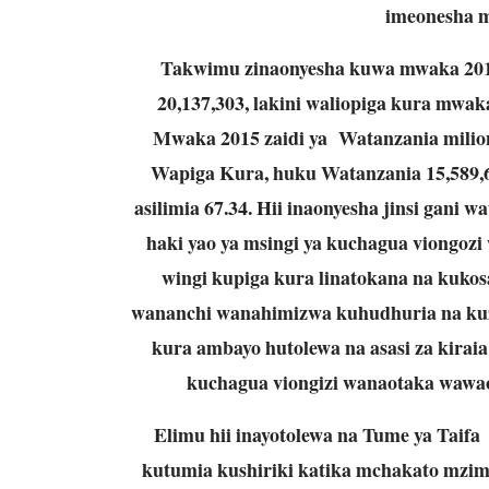
imeonesha 
Takwimu zinaonyesha kuwa mwaka 2010 
20,137,303, lakini waliopiga kura mwaka
Mwaka 2015 zaidi ya Watanzania milioni
Wapiga Kura, huku Watanzania 15,589,6
asilimia 67.34. Hii inaonyesha jinsi gani 
haki yao ya msingi ya kuchagua viongozi 
wingi kupiga kura linatokana na kukos
wananchi wanahimizwa kuhudhuria na kuz
kura ambayo hutolewa na asasi za kiraia
kuchagua viongizi wanaotaka wawaon
Elimu hii inayotolewa na Tume ya Tai
kutumia kushiriki katika mchakato mzima