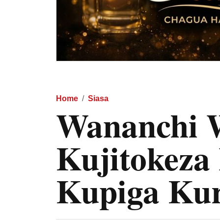
Home
Siasa
Wananchi 
Kujitokeza
Kupiga Ku