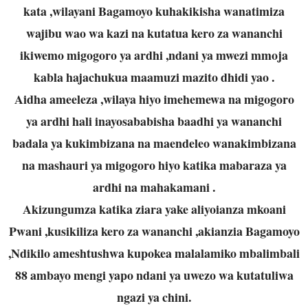
kata ,wilayani Bagamoyo kuhakikisha wanatimiza
wajibu wao wa kazi na kutatua kero za wananchi
ikiwemo migogoro ya ardhi ,ndani ya mwezi mmoja
kabla hajachukua maamuzi mazito dhidi yao .
Aidha ameeleza ,wilaya hiyo imehemewa na migogoro
ya ardhi hali inayosababisha baadhi ya wananchi
badala ya kukimbizana na maendeleo wanakimbizana
na mashauri ya migogoro hiyo katika mabaraza ya
ardhi na mahakamani .
Akizungumza katika ziara yake aliyoianza mkoani
Pwani ,kusikiliza kero za wananchi ,akianzia Bagamoyo
,Ndikilo ameshtushwa kupokea malalamiko mbalimbali
88 ambayo mengi yapo ndani ya uwezo wa kutatuliwa
ngazi ya chini.