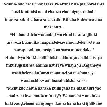
Ndikilo alielezea ,mabaraza ya ardhi kata pia hayafanyi
kazi kiufanisi na ni chanzo cha migogoro hali
inayosababisha baraza la ardhi Kibaha kuhemewa na
mashauri .
“Hii inaashiria watendaji wa chini hawawajibiki
,naweza kuandika mapendekezo muondoke wote na
nawapa salamu msipokaa sawa mtaondoka”
Hata hivyo Ndikilo alibainisha ,idara ya ardhi ofisi ya
mkurugenzi wa halmashauri ya wilaya ya Bagamoyo
wasichelewe kufanya maamuzi ya mashauri ya
wananchi kwani inasababisha kero .
“Mchukue hatua haraka kulingana na mashauri yao
,malizeni kwa muda mfupi ,”; Wananchi wanataka
haki zao ,teteeni wanyonge kama hana haki ijulikane