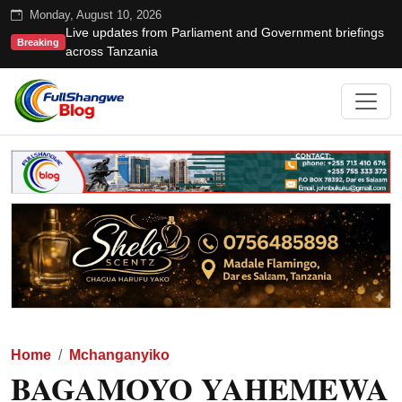
Monday, August 10, 2026
Live updates from Parliament and Government briefings
Breaking
across Tanzania
Home
Mchanganyiko
BAGAMOYO YAHEMEWA