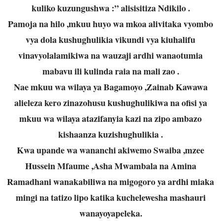
kuliko kuzungushwa :” alisisitiza Ndikilo .
Pamoja na hilo ,mkuu huyo wa mkoa alivitaka vyombo
vya dola kushughulikia vikundi vya kiuhalifu
vinavyolalamikiwa na wauzaji ardhi wanaotumia
mabavu ili kulinda raia na mali zao .
Nae mkuu wa wilaya ya Bagamoyo ,Zainab Kawawa
alieleza kero zinazohusu kushughulikiwa na ofisi ya
mkuu wa wilaya atazifanyia kazi na zipo ambazo
kishaanza kuzishughulikia .
Kwa upande wa wananchi akiwemo Swaiba ,mzee
Hussein Mfaume ,Asha Mwambala na Amina
Ramadhani wanakabiliwa na migogoro ya ardhi miaka
mingi na tatizo lipo katika kuchelewesha mashauri
wanayoyapeleka.