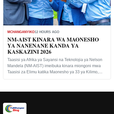
MCHANGANYIKO
12 HOURS AGO
NM-AIST KINARA WA MAONESHO
YA NANENANE KANDA YA
KASKAZINI 2026
Taasisi ya Afrika ya Sayansi na Teknolojia ya Nelson
Mandela (NM-AIST) imeibuka kinara miongoni mwa
Taasisi za Elimu katika Maonesho ya 33 ya Kilimo,…