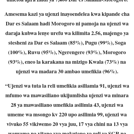
Amesema kazi ya ujenzi inayoendelea kwa kipande cha
Dar es Salaam hadi Morogoro ni pamoja na ujenzi wa
daraja kubwa lenye urefu wa kilimita 2.56, majengo ya
stesheni za Dar es Salaam (85%), Pugu (99%), Soga
(100%), Ruvu (95%), Ngerengere (93%), Morogoro
(93%), eneo la karakana na mizigo Kwala (73%) na
ujenzi wa madara 30 ambao umefikia (96%).
“Ujenzi wa tuta la reli umefikia asiliamia 91, ujenzi wa
mfumo wa mawasiliano ukijumlisha ujenzi wa minara
28 ya mawasiliano umefikia asilimia 43, ujenzi wa
umeme wa msongo kv 220 upo asilimia 99, ujenzi wa
vivuko 55 vikiwemo 20 vya juu, 17 vya chini na 13 vya
wanyama na vitano vya makutano ya reli ya SGR na