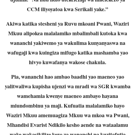
CCM iliyoyatoa kwa Serikali yake.”
Akiwa katika stesheni ya Ruvu mkoani Pwani, Waziri
Mkuu alipokea malalamiko mbalimbali kutoka kwa
wananchi yakiwemo ya wakulima kunyanyaswa na
wafugaji kwa kuingiza mifugo katika mashamba yao
hivyo kuwafanya wakose chakula.
Pia, wananchi hao ambao baadhi yao maeneo yao
yalitwaliwa kupisha ujenzi wa mradi wa SGR kwamba
wamehamia kwenye maeneo ambayo hayana
miundombinu ya maji. Kufuatia malalamiko hayo
Waziri Mkuu amemuagiza Mkuu wa mkoa wa Pwani,
Mhandisi Evarist Ndikilo kesho aende na wataalamu
wake wakasikilize kero za wananchi na kuzitafutia