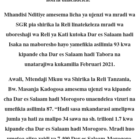
Mhandisi Nditiye amesema licha ya ujenzi wa mradi wa
SGR pia shirika la Reli linatekeleza mradi wa
uboreshaji wa Reli ya Kati kutoka Dar es Salaam hadi
Isaka na maboresho hayo yamefikia asilimia 93 kwa
kipande cha Dar es Salaam hadi Tabora na
unatarajiwa kukamilia Februari 2021.
Awali, Mtendaji Mkuu wa Shirika la Reli Tanzania,
Bw. Masanja Kadogosa amesema ujenzi wa kipande
cha Dar es Salaam hadi Morogoro unaendelea vizuri na
umefikia asilimia 87. “Hadi sasa mkandarasi amelipwa
jumla ya hati za malipo 34 sawa na sh. trilioni 1.7 kwa
kipande cha Dar es Salaam hadi Morogoro. Mradi huo
umetoa ajira zaidi ya 7,400 Dar es Salaam-Morogoro.