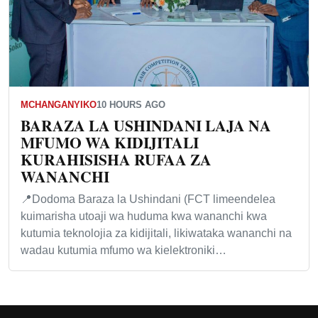
MCHANGANYIKO
10 HOURS AGO
BARAZA LA USHINDANI LAJA NA
MFUMO WA KIDIJITALI
KURAHISISHA RUFAA ZA
WANANCHI
📍Dodoma Baraza la Ushindani (FCT limeendelea
kuimarisha utoaji wa huduma kwa wananchi kwa
kutumia teknolojia za kidijitali, likiwataka wananchi na
wadau kutumia mfumo wa kielektroniki…