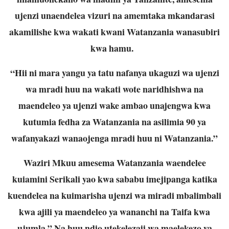
ujenzi unaendelea vizuri na amemtaka mkandarasi
akamilishe kwa wakati kwani Watanzania wanasubiri
kwa hamu.
“Hii ni mara yangu ya tatu nafanya ukaguzi wa ujenzi
wa mradi huu na wakati wote naridhishwa na
maendeleo ya ujenzi wake ambao unajengwa kwa
kutumia fedha za Watanzania na asilimia 90 ya
wafanyakazi wanaojenga mradi huu ni Watanzania.”
Waziri Mkuu amesema Watanzania waendelee
kuiamini Serikali yao kwa sababu imejipanga katika
kuendelea na kuimarisha ujenzi wa miradi mbalimbali
kwa ajili ya maendeleo ya wananchi na Taifa kwa
ujumla.” Na huu ndio utekelezaji wa maelekezo ya