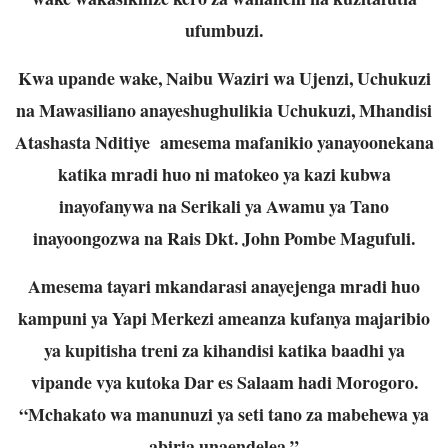
ufumbuzi.
Kwa upande wake, Naibu Waziri wa Ujenzi, Uchukuzi
na Mawasiliano anayeshughulikia Uchukuzi, Mhandisi
Atashasta Nditiye amesema mafanikio yanayoonekana
katika mradi huo ni matokeo ya kazi kubwa
inayofanywa na Serikali ya Awamu ya Tano
inayoongozwa na Rais Dkt. John Pombe Magufuli.
Amesema tayari mkandarasi anayejenga mradi huo
kampuni ya Yapi Merkezi ameanza kufanya majaribio
ya kupitisha treni za kihandisi katika baadhi ya
vipande vya kutoka Dar es Salaam hadi Morogoro.
“Mchakato wa manunuzi ya seti tano za mabehewa ya
abiria unaendelea.”