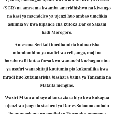
(SGR) na amesema kwamba ameridhishwa na kiwango
na kasi ya maendeleo ya ujenzi huo ambao umefikia
asilimia 87 kwa kipande cha kutoka Dar es Salaam
hadi Morogoro.
Amesema Serikali imedhamiria kuimarisha
miundombinu ya usafiri wa reli, anga, maji na
barabara ili kutoa fursa kwa wananchi kuchagua aina
ya usafiri wanaohitaji kuutumia pia kukamilika kwa
mradi huo kutaimarisha biashara baina ya Tanzania na
Mataifa mengine.
Waziri Mkuu ambaye alianza ziara hiyo kwa kukagua
ujenzi wa jengo la stesheni ya Dar es Salaama ambalo
linamuonekano wa madini ya Tanzanite, amesema