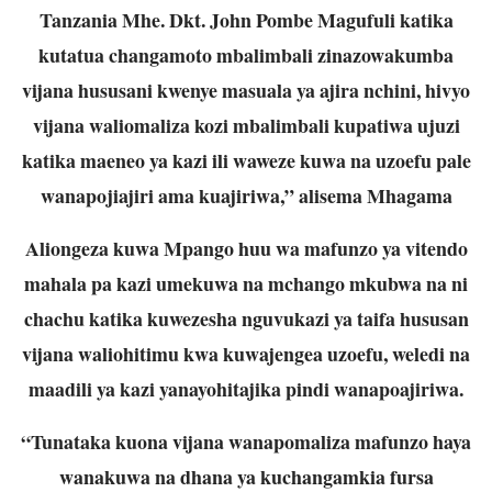
Tanzania Mhe. Dkt. John Pombe Magufuli katika
kutatua changamoto mbalimbali zinazowakumba
vijana hususani kwenye masuala ya ajira nchini, hivyo
vijana waliomaliza kozi mbalimbali kupatiwa ujuzi
katika maeneo ya kazi ili waweze kuwa na uzoefu pale
wanapojiajiri ama kuajiriwa,” alisema Mhagama
Aliongeza kuwa Mpango huu wa mafunzo ya vitendo
mahala pa kazi umekuwa na mchango mkubwa na ni
chachu katika kuwezesha nguvukazi ya taifa hususan
vijana waliohitimu kwa kuwajengea uzoefu, weledi na
maadili ya kazi yanayohitajika pindi wanapoajiriwa.
“Tunataka kuona vijana wanapomaliza mafunzo haya
wanakuwa na dhana ya kuchangamkia fursa