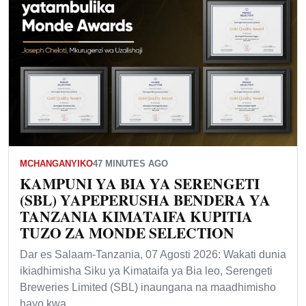
MCHANGANYIKO
47 MINUTES AGO
KAMPUNI YA BIA YA SERENGETI
(SBL) YAPEPERUSHA BENDERA YA
TANZANIA KIMATAIFA KUPITIA
TUZO ZA MONDE SELECTION
Dar es Salaam-Tanzania, 07 Agosti 2026: Wakati dunia
ikiadhimisha Siku ya Kimataifa ya Bia leo, Serengeti
Breweries Limited (SBL) inaungana na maadhimisho
hayo kwa…