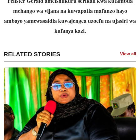
Felister Gerald ameishukuru serikali kwa kutambua
mchango wa vijana na kuwapatia mafunzo hayo
ambayo yamewasaidia kuwajengea uzoefu na ujasiri wa
kufanya kazi.
RELATED STORIES
View all