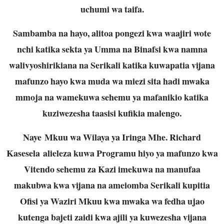
uchumi wa taifa.
Sambamba na hayo, alitoa pongezi kwa waajiri wote
nchi katika sekta ya Umma na Binafsi kwa namna
walivyoshirikiana na Serikali katika kuwapatia vijana
mafunzo hayo kwa muda wa miezi sita hadi mwaka
mmoja na wamekuwa sehemu ya mafanikio katika
kuziwezesha taasisi kufikia malengo.
Naye Mkuu wa Wilaya ya Iringa Mhe. Richard
Kasesela alieleza kuwa Programu hiyo ya mafunzo kwa
Vitendo sehemu za Kazi imekuwa na manufaa
makubwa kwa vijana na ameiomba Serikali kupitia
Ofisi ya Waziri Mkuu kwa mwaka wa fedha ujao
kutenga bajeti zaidi kwa ajili ya kuwezesha vijana