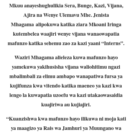
Mkuu anayeshughulikia Sera, Bunge, Kazi, Vijana,
Ajira na Wenye Ulemavu Mhe. Jenista
Mhagama alipokuwa katika ziara Mkoani Iringa
kutembelea waajiri wenye vijana wanaowapatia
mafunzo katika sehemu zao za kazi yaani “Interns”.
Waziri Mhagama alieleza kuwa mafunzo hayo
yamekuwa yakihusisha vijana waliohitimu ngazi
mbalimbali za elimu ambapo wanapatiwa fursa ya
kujifunza kwa vitendo katika maeneo ya kazi kwa
lengo la kuwapatia uzoefu wa kazi utakaowasaidia
kuajiriwa au kujiajiri.
“Kuanzishwa kwa mafunzo hayo ilikuwa ni moja kati
ya maagizo ya Rais wa Jamhuri ya Muungano wa