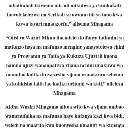
mbalimbali ikiwemo miradi mikubwa ya kimkakati
inayotekelezwa na Serikali ya awamu hii ya tano kwa
kuwa tayari mnauzoefu,” alisema Mhagama
“Ofisi ya Waziri Mkuu itaendelea kufanya tathmini ya
mafunzo haya na mafunzo mengine yanayotolewa chini
ya Programu ya Taifa ya Kukuza Ujuzi ili kuona
namna ujuzi wanaopatiwa vijana nchini unakuwa wa
manufaa katika kuwezesha vijana wanakuwa sehemu
ya kufikisha taifa lao katika uchumi wa kati,” alieleza
Mhagama
Aidha Waziri Mhagama alitoa wito kwa vijana ambao
wamenufaika na mafunzo hayo kufanya kazi kwa bidi,
weledi na maarifa kwa kuonyesha umahiri wa kujenga