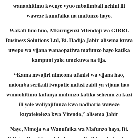
wanaohitimu kwenye vyuo mbalimbali nchini ili
waweze kunufaika na mafunzo hayo.
Wakati huo huo, Mkurugenzi Mtendaji wa GIBRL
Business Solutions Ltd, Bi. Hadija Jabir alisema kuwa
uwepo wa vijana wanaopatiwa mafunzo hayo katika
kampuni yake umekuwa na tija.
“Kama mwajiri nimeona ufanisi wa vijana hao,
naiomba serikali iwapatie nafasi zaidi ya vijana hao
wanaohitimu kufanya mafunzo katika sehemu za kazi
ili yale waliyojifunza kwa nadharia waweze
kuyatekeleza kwa Vitendo,” alisema Jabir
Naye, Mmoja wa Wanufaika wa Mafunzo hayo, Bi.