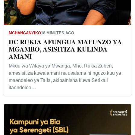
MCHANGANYIKO
18 MINUTES AGO
DC RUKIA AFUNGUA MAFUNZO YA
MGAMBO, ASISITIZA KULINDA
AMANI
Mkuu wa Wilaya ya Mwanga, Mhe. Rukia Zuberi,
amesisitiza kuwa amani na usalama ni nguzo kuu ya
maendeleo ya Taifa, akibainisha kuwa Serikali
itaendelea…