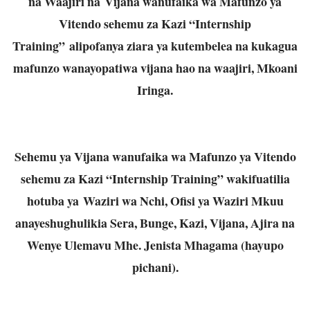
na Waajiri na Vijana wanufaika wa Mafunzo ya
Vitendo sehemu za Kazi “Internship
Training” alipofanya ziara ya kutembelea na kukagua
mafunzo wanayopatiwa vijana hao na waajiri, Mkoani
Iringa.
Sehemu ya Vijana wanufaika wa Mafunzo ya Vitendo
sehemu za Kazi “Internship Training” wakifuatilia
hotuba ya Waziri wa Nchi, Ofisi ya Waziri Mkuu
anayeshughulikia Sera, Bunge, Kazi, Vijana, Ajira na
Wenye Ulemavu Mhe. Jenista Mhagama (hayupo
pichani).