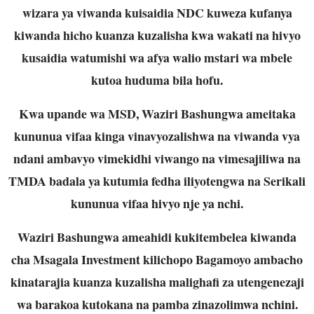
wizara ya viwanda kuisaidia NDC kuweza kufanya
kiwanda hicho kuanza kuzalisha kwa wakati na hivyo
kusaidia watumishi wa afya walio mstari wa mbele
kutoa huduma bila hofu.
Kwa upande wa MSD, Waziri Bashungwa ameitaka
kununua vifaa kinga vinavyozalishwa na viwanda vya
ndani ambavyo vimekidhi viwango na vimesajiliwa na
TMDA badala ya kutumia fedha iliyotengwa na Serikali
kununua vifaa hivyo nje ya nchi.
Waziri Bashungwa ameahidi kukitembelea kiwanda
cha Msagala Investment kilichopo Bagamoyo ambacho
kinatarajia kuanza kuzalisha malighafi za utengenezaji
wa barakoa kutokana na pamba zinazolimwa nchini.