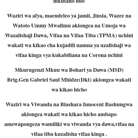
mkutano huo
Waziri wa afya, maendeleo ya jamii, Jinsia, Wazee na
Watoto Ummy Mwalimu akiongea na Umoja wa
Wazalishaji Dawa, Vifaa na Vifaa Tiba (TPMA) nchini
wakati wa kikao cha kujadili namna ya uzalishaji wa
vifaa kinga vya kukabiliana na Corona nchini
Mkurugenzi Mkuu wa Bohari ya Dawa (MSD)
Brig.Gen Gabriel Saul Mhidze(Dkt) akiongea wakati
wa kikao hicho
Waziri wa Viwanda na Biashara Innocent Bashungwa
akiongea wakati wa kikao hicho ambapo
amewapongeza wamiliki wa viwanda vya dawa,vifaa na
vifaa tiba kuzalisha vifaa kinga .