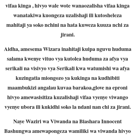
vifaa kinga , hivyo wale wote wanaozalisha vifaa kinga
wanatakiwa kuongeza uzalishaji ili kutosheleza
mahitaji ya soko nchini na hata kuweza kuuza nchi za
jirani.
Aidha, amesema Wizara inahitaji kuipa nguvu huduma
salama kwenye vituo vya kutolea huduma za afya vya
serikali na visivyo vya Serikali kwa watumishi wa afya
kuzingatia miongozo ya kukinga na kudhibiti
maambukizi angalau kuvaa barakoa,glove na eproni
hivyo amewasisitiza kuzalishaji vifaa vyenye viwango
vyenye ubora ili kukidhi soko la ndani nan chi za jirani.
Naye Waziri wa Viwanda na Biashara Innocent
Bashungwa amewapongeza wamiliki wa viwanda hivyo