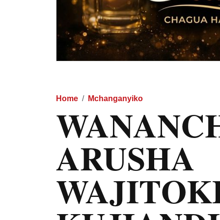
Home
Mchanganyiko
WANANCHI
ARUSHA
WAJITOK