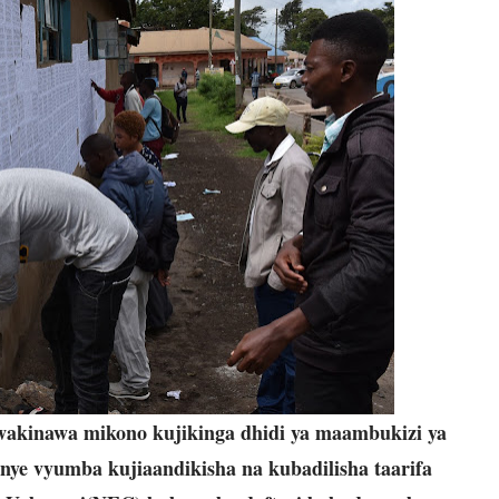
 wakinawa mikono kujikinga dhidi ya maambukizi ya
nye vyumba kujiaandikisha na kubadilisha taarifa