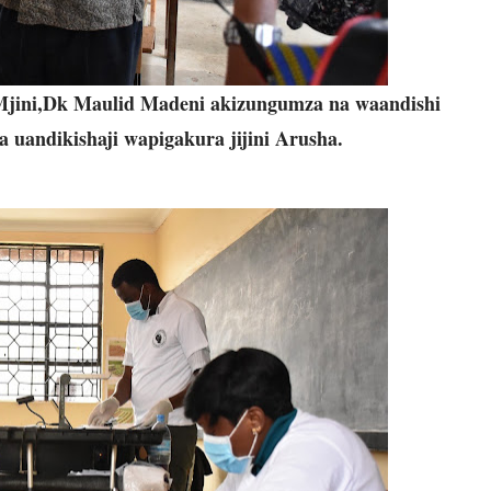
Mjini,Dk Maulid Madeni akizungumza na waandishi
uandikishaji wapigakura jijini Arusha.