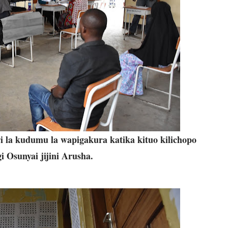
i la kudumu la wapigakura katika kituo kilichopo
i Osunyai jijini Arusha.