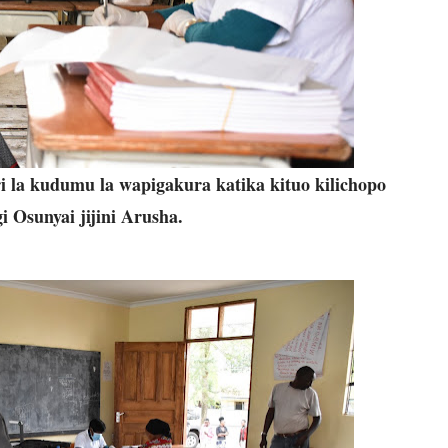
i la kudumu la wapigakura katika kituo kilichopo
i Osunyai jijini Arusha.