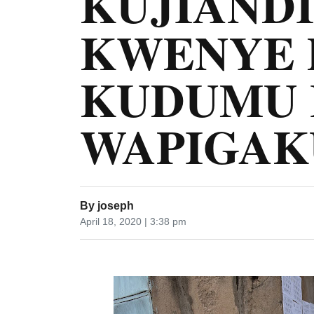
KUJIAND
KWENYE 
KUDUMU 
WAPIGAK
By
joseph
April 18, 2020 | 3:38 pm