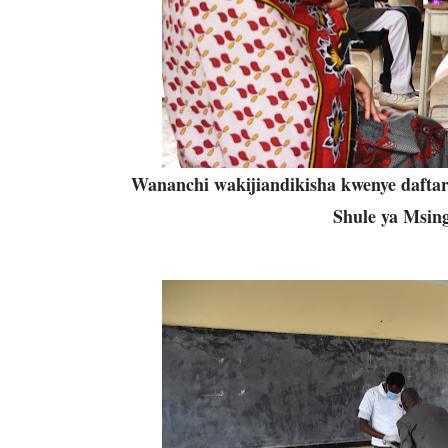
Wananchi wakijiandikisha kwenye daftar
Shule ya Msing