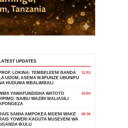
LATEST UPDATES
PROF. LOKINA: TEMBELEENI BANDA
11:53
LA UDOM, ASEMA MJIFUNZE UBUNIFU
NA HUDUMA MBALIMBALI
WMA YAWAFUNDISHA WATOTO
10:04
VIPIMO: NAIBU WAZIRI MALIASILI
APONGEZA
RAIS SAMIA AMPOKEA MGENI WAKE
09:36
RAIS YOWERI KAGUTA MUSEVENI WA
UGANDA IKULU