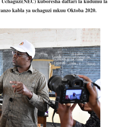
a Uchaguzi(NEC) kuboresha daftari la kudumu la
anzo kabla ya uchaguzi mkuu Oktoba 2020.