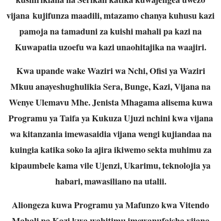
vijana kujifunza maadili, mtazamo chanya kuhusu kazi
pamoja na tamaduni za kuishi mahali pa kazi na
Kuwapatia uzoefu wa kazi unaohitajika na waajiri.
Kwa upande wake Waziri wa Nchi, Ofisi ya Waziri
Mkuu anayeshughulikia Sera, Bunge, Kazi, Vijana na
Wenye Ulemavu Mhe. Jenista Mhagama alisema kuwa
Programu ya Taifa ya Kukuza Ujuzi nchini kwa vijana
wa kitanzania imewasaidia vijana wengi kujiandaa na
kuingia katika soko la ajira ikiwemo sekta muhimu za
kipaumbele kama vile Ujenzi, Ukarimu, teknolojia ya
habari, mawasiliano na utalii.
Aliongeza kuwa Programu ya Mafunzo kwa Vitendo
Mahali pa Kazi kwa wahitimu imewanufaisha vijana