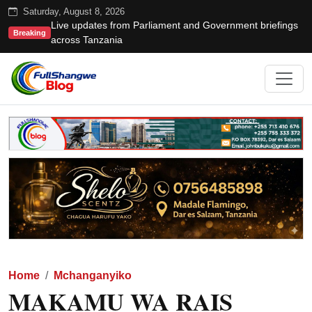
Saturday, August 8, 2026
Live updates from Parliament and Government briefings
Breaking
across Tanzania
Home
Mchanganyiko
MAKAMU WA RAIS