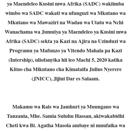
ya Maendeleo Kusini mwa Afrika (SADC) wakiimba
wimbo wa SADC wakati wa ufunguzi wa Mkutano wa
Mkutano wa Mawaziri na Wadau wa Utatu wa Nchi
Wanachama wa Jumuiya ya Maendeleo ya Kusini mwa
Afrika (SADC) sekta ya Kazi na Ajira na Uzinduzi wa
Programu ya Mafunzo ya Vitendo Mahala pa Kazi
(Intership), uliofanyika hii leo Machi 5, 2020 katika
Kituo cha Mikutano cha Kimataifa Julius Nyerere
(JNICC), Jijini Dar es Salaam.
Makamu wa Rais wa Jamhuri ya Muungano wa
Tanzania, Mhe. Samia Suluhu Hassan, akiwakabidhi
Cheti kwa Bi. Agatha Masola ambaye ni mnufaika wa