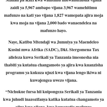
zaidi ya 5,967 ambapo vijana 3,967 wamehitimu
mafunzo na kati yao vijana 1,827 wamepata ajira moja
kwa moja na vijana 2,000 bado wanaendelea na
mafunzo hayo.
Naye, Katibu Mtendaji wa Jumuiya ya Maendeleo
Kusini mwa Afrika (SADC), Dkt. Stergomena Tax
alieleza kuwa Serikali ya Tanzania imeonesha nia
thabiti ya kutatua changamoto ya ajira kwa kuanzisha
programu ya kukuza ujuzi kwa vijana lengo ikiwa ni
kuwajengea uwezo vijana.
“Nichukue fursa hii kuipongeza Serikali ya Tanzania
kwa juhudi inazozifanya katika kutatua changamoto ya
ajira kwa vijana, kwa kuwapatia mafunzo