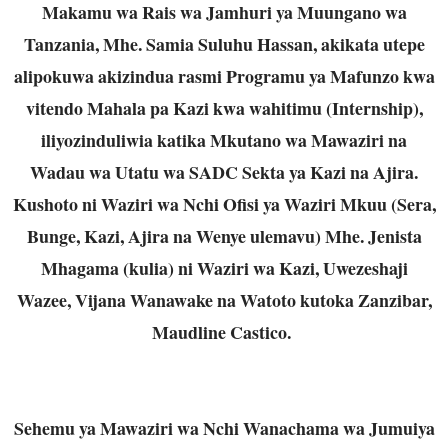
Makamu wa Rais wa Jamhuri ya Muungano wa
Tanzania, Mhe. Samia Suluhu Hassan, akikata utepe
alipokuwa akizindua rasmi Programu ya Mafunzo kwa
vitendo Mahala pa Kazi kwa wahitimu (Internship),
iliyozinduliwia katika Mkutano wa Mawaziri na
Wadau wa Utatu wa SADC Sekta ya Kazi na Ajira.
Kushoto ni Waziri wa Nchi Ofisi ya Waziri Mkuu (Sera,
Bunge, Kazi, Ajira na Wenye ulemavu) Mhe. Jenista
Mhagama (kulia) ni Waziri wa Kazi, Uwezeshaji
Wazee, Vijana Wanawake na Watoto kutoka Zanzibar,
Maudline Castico.
Sehemu ya Mawaziri wa Nchi Wanachama wa Jumuiya