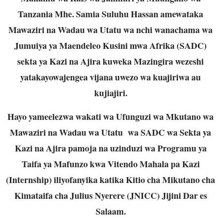
Tanzania Mhe. Samia Suluhu Hassan amewataka
Mawaziri na Wadau wa Utatu wa nchi wanachama wa
Jumuiya ya Maendeleo Kusini mwa Afrika (SADC)
sekta ya Kazi na Ajira kuweka Mazingira wezeshi
yatakayowajengea vijana uwezo wa kuajiriwa au
kujiajiri.
Hayo yameelezwa wakati wa Ufunguzi wa Mkutano wa
Mawaziri na Wadau wa Utatu wa SADC wa Sekta ya
Kazi na Ajira pamoja na uzinduzi wa Programu ya
Taifa ya Mafunzo kwa Vitendo Mahala pa Kazi
(Internship) iliyofanyika katika Kitio cha Mikutano cha
Kimataifa cha Julius Nyerere (JNICC) Jijini Dar es
Salaam.