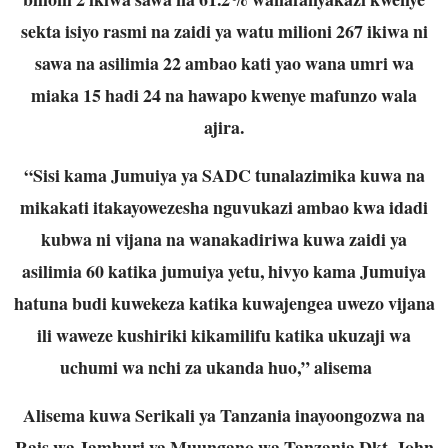
sekta isiyo rasmi na zaidi ya watu milioni 267 ikiwa ni
sawa na asilimia 22 ambao kati yao wana umri wa
miaka 15 hadi 24 na hawapo kwenye mafunzo wala
ajira.
“Sisi kama Jumuiya ya SADC tunalazimika kuwa na
mikakati itakayowezesha nguvukazi ambao kwa idadi
kubwa ni vijana na wanakadiriwa kuwa zaidi ya
asilimia 60 katika jumuiya yetu, hivyo kama Jumuiya
hatuna budi kuwekeza katika kuwajengea uwezo vijana
ili waweze kushiriki kikamilifu katika ukuzaji wa
uchumi wa nchi za ukanda huo,” alisema
Alisema kuwa Serikali ya Tanzania inayoongozwa na
Rais wa Jamhuri ya Muungano wa Tanzania Dkt. John