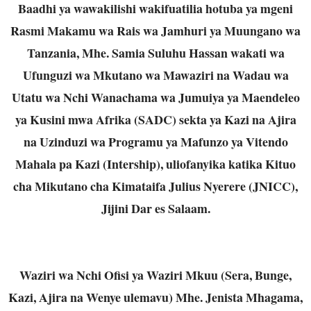
Baadhi ya wawakilishi wakifuatilia hotuba ya mgeni
Rasmi Makamu wa Rais wa Jamhuri ya Muungano wa
Tanzania, Mhe. Samia Suluhu Hassan wakati wa
Ufunguzi wa Mkutano wa Mawaziri na Wadau wa
Utatu wa Nchi Wanachama wa Jumuiya ya Maendeleo
ya Kusini mwa Afrika (SADC) sekta ya Kazi na Ajira
na Uzinduzi wa Programu ya Mafunzo ya Vitendo
Mahala pa Kazi (Intership), uliofanyika katika Kituo
cha Mikutano cha Kimataifa Julius Nyerere (JNICC),
Jijini Dar es Salaam.
Waziri wa Nchi Ofisi ya Waziri Mkuu (Sera, Bunge,
Kazi, Ajira na Wenye ulemavu) Mhe. Jenista Mhagama,