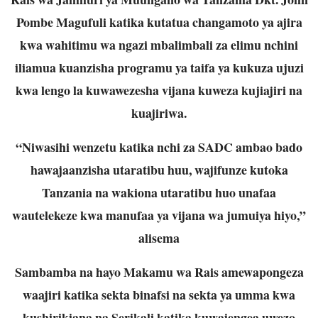
Pombe Magufuli katika kutatua changamoto ya ajira
kwa wahitimu wa ngazi mbalimbali za elimu nchini
iliamua kuanzisha programu ya taifa ya kukuza ujuzi
kwa lengo la kuwawezesha vijana kuweza kujiajiri na
kuajiriwa.
“Niwasihi wenzetu katika nchi za SADC ambao bado
hawajaanzisha utaratibu huu, wajifunze kutoka
Tanzania na wakiona utaratibu huo unafaa
wautelekeze kwa manufaa ya vijana wa jumuiya hiyo,”
alisema
Sambamba na hayo Makamu wa Rais amewapongeza
waajiri katika sekta binafsi na sekta ya umma kwa
kushirikiana na Serikali katika kuwajengea uwezo