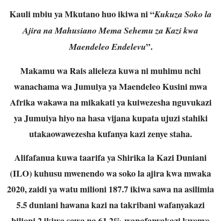
Kauli mbiu ya Mkutano huo ikiwa ni “
Kukuza Soko la
Ajira na Mahusiano Mema Sehemu za Kazi kwa
”.
Maendeleo Endelevu
Makamu wa Rais alieleza kuwa ni muhimu nchi
wanachama wa Jumuiya ya Maendeleo Kusini mwa
Afrika wakawa na mikakati ya kuiwezesha nguvukazi
ya Jumuiya hiyo na hasa vijana kupata ujuzi stahiki
utakaowawezesha kufanya kazi zenye staha.
Alifafanua kuwa taarifa ya Shirika la Kazi Duniani
(ILO) kuhusu mwenendo wa soko la ajira kwa mwaka
2020, zaidi ya watu milioni 187.7 ikiwa sawa na asilimia
5.5 duniani hawana kazi na takribani wafanyakazi
bilioni 2 ikiwa sawa na 61.2% wanafanyakazi kwenye