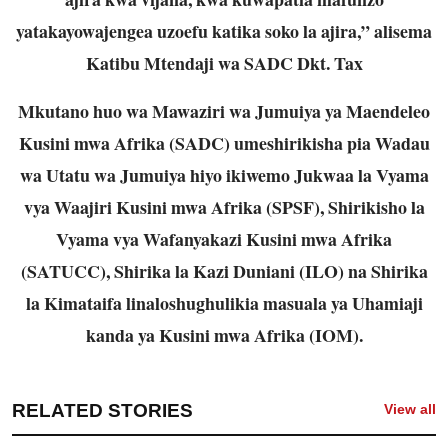
yatakayowajengea uzoefu katika soko la ajira,” alisema
Katibu Mtendaji wa SADC Dkt. Tax
Mkutano huo wa Mawaziri wa Jumuiya ya Maendeleo
Kusini mwa Afrika (SADC) umeshirikisha pia Wadau
wa Utatu wa Jumuiya hiyo ikiwemo Jukwaa la Vyama
vya Waajiri Kusini mwa Afrika (SPSF), Shirikisho la
Vyama vya Wafanyakazi Kusini mwa Afrika
(SATUCC), Shirika la Kazi Duniani (ILO) na Shirika
la Kimataifa linaloshughulikia masuala ya Uhamiaji
kanda ya Kusini mwa Afrika (IOM).
RELATED STORIES
View all