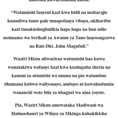
“Watumishi fanyeni kazi kwa bidii na msitarajie
kuundiwa tume pale mnapofanya vibaya, ukiharibu
kazi tunakushughulikia hapo hapo na huu ndio
msimamo wa Serikali ya Awamu ya Tano inayoongozwa
na Rais Dkt. John Magufuli.”
Waziri Mkuu aliwaeleza watumishi hao kuwa
wanatakiwa wafanye kazi kwa kuzingatia sheria na
kanuni za utumishi wa umma na pia watambue
dhamana kubwa waliyonayo, ambayo ni kuwahudumia
wananchi wote bila ya ubaguzi wa aina yoyote.
Pia, Waziri Mkuu amewataka Madiwani wa
Halmashauri ya Wilaya ya Mkinga kuhakikisha