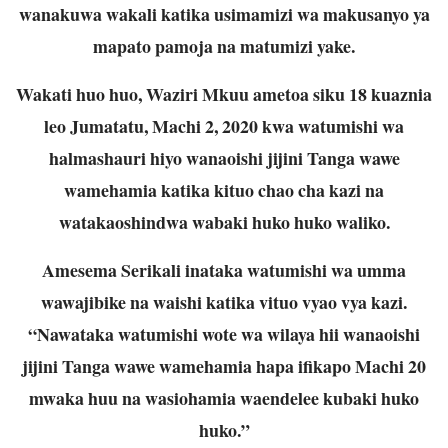
wanakuwa wakali katika usimamizi wa makusanyo ya
mapato pamoja na matumizi yake.
Wakati huo huo, Waziri Mkuu ametoa siku 18 kuaznia
leo Jumatatu, Machi 2, 2020 kwa watumishi wa
halmashauri hiyo wanaoishi jijini Tanga wawe
wamehamia katika kituo chao cha kazi na
watakaoshindwa wabaki huko huko waliko.
Amesema Serikali inataka watumishi wa umma
wawajibike na waishi katika vituo vyao vya kazi.
“Nawataka watumishi wote wa wilaya hii wanaoishi
jijini Tanga wawe wamehamia hapa ifikapo Machi 20
mwaka huu na wasiohamia waendelee kubaki huko
huko.”