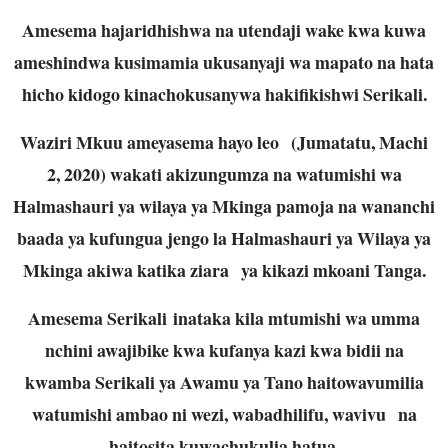
Amesema hajaridhishwa na utendaji wake kwa kuwa
ameshindwa kusimamia ukusanyaji wa mapato na hata
hicho kidogo kinachokusanywa hakifikishwi Serikali.
Waziri Mkuu ameyasema hayo leo (Jumatatu, Machi
2, 2020) wakati akizungumza na watumishi wa
Halmashauri ya wilaya ya Mkinga pamoja na wananchi
baada ya kufungua jengo la Halmashauri ya Wilaya ya
Mkinga akiwa katika ziara ya kikazi mkoani Tanga.
Amesema Serikali inataka kila mtumishi wa umma
nchini awajibike kwa kufanya kazi kwa bidii na
kwamba Serikali ya Awamu ya Tano haitowavumilia
watumishi ambao ni wezi, wabadhilifu, wavivu na
haitosita kuwachukulia hatua.