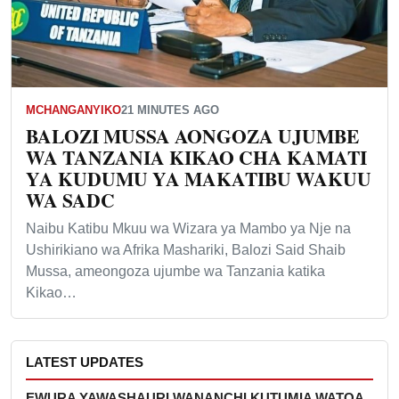
MCHANGANYIKO
21 MINUTES AGO
BALOZI MUSSA AONGOZA UJUMBE
WA TANZANIA KIKAO CHA KAMATI
YA KUDUMU YA MAKATIBU WAKUU
WA SADC
Naibu Katibu Mkuu wa Wizara ya Mambo ya Nje na
Ushirikiano wa Afrika Mashariki, Balozi Said Shaib
Mussa, ameongoza ujumbe wa Tanzania katika
Kikao…
LATEST UPDATES
EWURA YAWASHAURI WANANCHI KUTUMIA WATOA