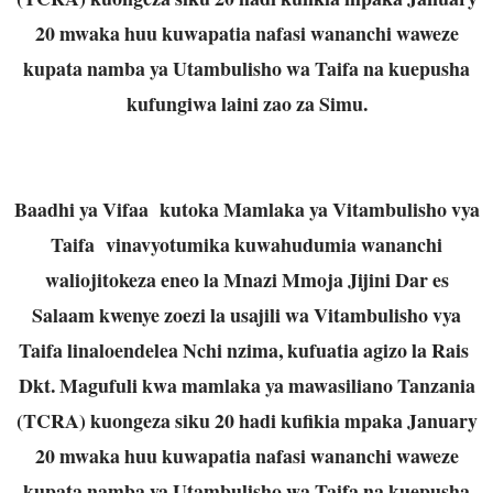
20 mwaka huu kuwapatia nafasi wananchi waweze
kupata namba ya Utambulisho wa Taifa na kuepusha
kufungiwa laini zao za Simu.
Baadhi ya Vifaa kutoka Mamlaka ya Vitambulisho vya
Taifa vinavyotumika kuwahudumia wananchi
waliojitokeza eneo la Mnazi Mmoja Jijini Dar es
Salaam kwenye zoezi la usajili wa Vitambulisho vya
Taifa linaloendelea Nchi nzima, kufuatia agizo la Rais
Dkt. Magufuli kwa mamlaka ya mawasiliano Tanzania
(TCRA) kuongeza siku 20 hadi kufikia mpaka January
20 mwaka huu kuwapatia nafasi wananchi waweze
kupata namba ya Utambulisho wa Taifa na kuepusha