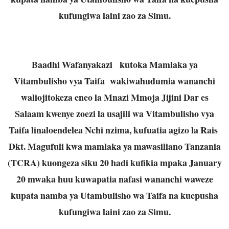
kufungiwa laini zao za Simu.
Baadhi Wafanyakazi kutoka Mamlaka ya
Vitambulisho vya Taifa wakiwahudumia wananchi
waliojitokeza eneo la Mnazi Mmoja Jijini Dar es
Salaam kwenye zoezi la usajili wa Vitambulisho vya
Taifa linaloendelea Nchi nzima, kufuatia agizo la Rais
Dkt. Magufuli kwa mamlaka ya mawasiliano Tanzania
(TCRA) kuongeza siku 20 hadi kufikia mpaka January
20 mwaka huu kuwapatia nafasi wananchi waweze
kupata namba ya Utambulisho wa Taifa na kuepusha
kufungiwa laini zao za Simu.