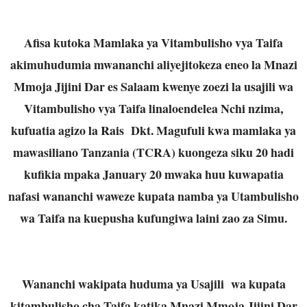
Afisa kutoka Mamlaka ya Vitambulisho vya Taifa
akimuhudumia mwananchi aliyejitokeza eneo la Mnazi
Mmoja Jijini Dar es Salaam kwenye zoezi la usajili wa
Vitambulisho vya Taifa linaloendelea Nchi nzima,
kufuatia agizo la Rais Dkt. Magufuli kwa mamlaka ya
mawasiliano Tanzania (TCRA) kuongeza siku 20 hadi
kufikia mpaka January 20 mwaka huu kuwapatia
nafasi wananchi waweze kupata namba ya Utambulisho
wa Taifa na kuepusha kufungiwa laini zao za Simu.
Wananchi wakipata huduma ya Usajili wa kupata
kitambulisho cha Taifa katika Mnazi Mmoja Jijini Dar