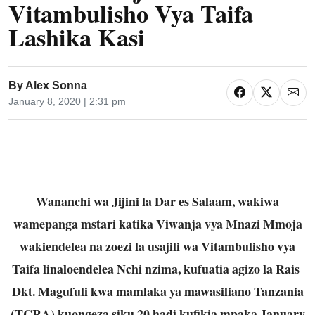
Vitambulisho Vya Taifa
Lashika Kasi
By
Alex Sonna
January 8, 2020 | 2:31 pm
Wananchi wa Jijini la Dar es Salaam, wakiwa
wamepanga mstari katika Viwanja vya Mnazi Mmoja
wakiendelea na zoezi la usajili wa Vitambulisho vya
Taifa linaloendelea Nchi nzima, kufuatia agizo la Rais
Dkt. Magufuli kwa mamlaka ya mawasiliano Tanzania
(TCRA) kuongeza siku 20 hadi kufikia mpaka January