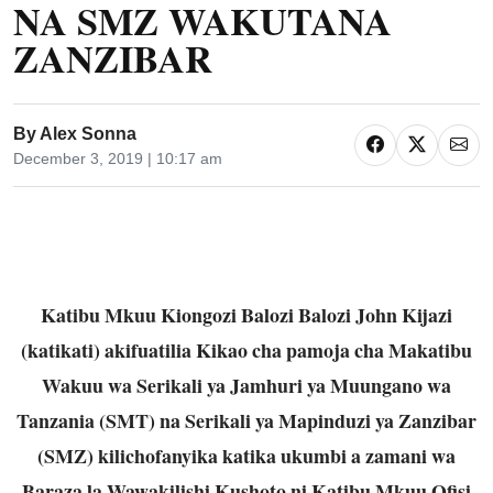
NA SMZ WAKUTANA
ZANZIBAR
By
Alex Sonna
December 3, 2019 | 10:17 am
Katibu Mkuu Kiongozi Balozi Balozi John Kijazi
(katikati) akifuatilia Kikao cha pamoja cha Makatibu
Wakuu wa Serikali ya Jamhuri ya Muungano wa
Tanzania (SMT) na Serikali ya Mapinduzi ya Zanzibar
(SMZ) kilichofanyika katika ukumbi a zamani wa
Baraza la Wawakilishi Kushoto ni Katibu Mkuu Ofisi