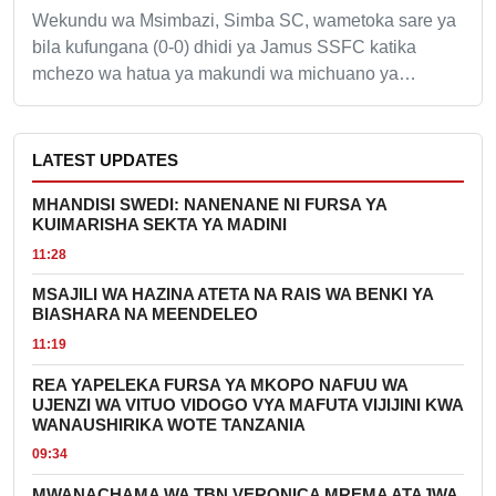
Wekundu wa Msimbazi, Simba SC, wametoka sare ya
bila kufungana (0-0) dhidi ya Jamus SSFC katika
mchezo wa hatua ya makundi wa michuano ya…
LATEST UPDATES
MHANDISI SWEDI: NANENANE NI FURSA YA
KUIMARISHA SEKTA YA MADINI
11:28
MSAJILI WA HAZINA ATETA NA RAIS WA BENKI YA
BIASHARA NA MEENDELEO
11:19
REA YAPELEKA FURSA YA MKOPO NAFUU WA
UJENZI WA VITUO VIDOGO VYA MAFUTA VIJIJINI KWA
WANAUSHIRIKA WOTE TANZANIA
09:34
MWANACHAMA WA TBN VERONICA MREMA ATAJWA