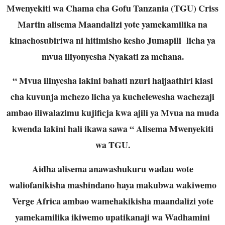
Mwenyekiti wa Chama cha Gofu Tanzania (TGU) Criss
Martin alisema Maandalizi yote yamekamilika na
kinachosubiriwa ni hitimisho kesho Jumapili licha ya
mvua iliyonyesha Nyakati za mchana.
“ Mvua ilinyesha lakini bahati nzuri haijaathiri kiasi
cha kuvunja mchezo licha ya kuchelewesha wachezaji
ambao iliwalazimu kujificja kwa ajili ya Mvua na muda
kwenda lakini hali ikawa sawa “ Alisema Mwenyekiti
wa TGU.
Aidha alisema anawashukuru wadau wote
waliofanikisha mashindano haya makubwa wakiwemo
Verge Africa ambao wamehakikisha maandalizi yote
yamekamilika ikiwemo upatikanaji wa Wadhamini