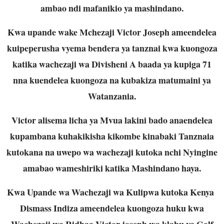
ambao ndi mafanikio ya mashindano.
Kwa upande wake Mchezaji Victor Joseph ameendelea
kuipeperusha vyema bendera ya tanznai kwa kuongoza
katika wachezaji wa Divisheni A baada ya kupiga 71
nna kuendelea kuongoza na kubakiza matumaini ya
Watanzania.
Victor alisema licha ya Mvua lakini bado anaendelea
kupambana kuhakikisha kikombe kinabaki Tanznaia
kutokana na uwepo wa wachezaji kutoka nchi Nyingine
amabao wameshiriki katika Mashindano haya.
Kwa Upande wa Wachezaji wa Kulipwa kutoka Kenya
Dismass Indiza ameendelea kuongoza huku kwa
Wachezaji wa Ridhaa Victor joseph wa klabu ya Golf