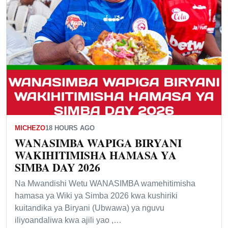
MICHEZO
18 HOURS AGO
WANASIMBA WAPIGA BIRYANI
WAKIHITIMISHA HAMASA YA
SIMBA DAY 2026
Na Mwandishi Wetu WANASIMBA wamehitimisha
hamasa ya Wiki ya Simba 2026 kwa kushiriki
kuitandika ya Biryani (Ubwawa) ya nguvu
iliyoandaliwa kwa ajili yao ,…