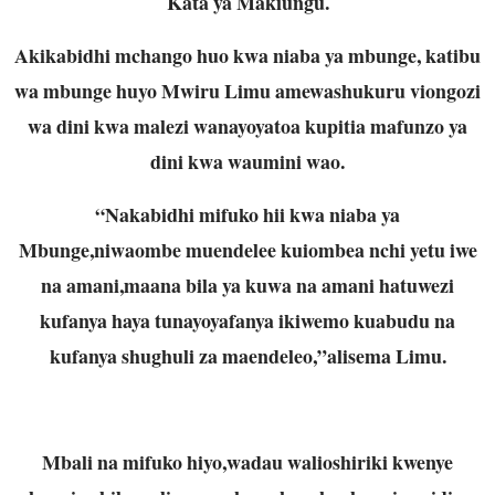
Kata ya Makiungu.
Akikabidhi mchango huo kwa niaba ya mbunge, katibu
wa mbunge huyo Mwiru Limu amewashukuru viongozi
wa dini kwa malezi wanayoyatoa kupitia mafunzo ya
dini kwa waumini wao.
“Nakabidhi mifuko hii kwa niaba ya
Mbunge,niwaombe muendelee kuiombea nchi yetu iwe
na amani,maana bila ya kuwa na amani hatuwezi
kufanya haya tunayoyafanya ikiwemo kuabudu na
kufanya shughuli za maendeleo,”alisema Limu.
Mbali na mifuko hiyo,wadau walioshiriki kwenye