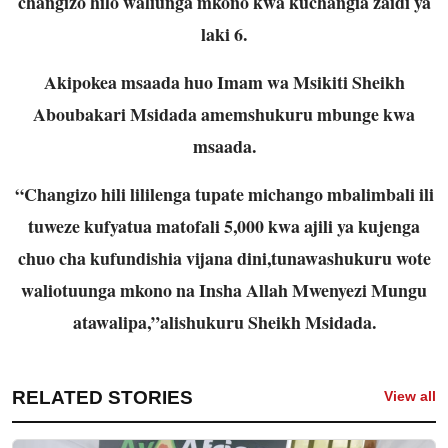
changizo hilo waliunga mkono kwa kuchangia zaidi ya
laki 6.
Akipokea msaada huo Imam wa Msikiti Sheikh
Aboubakari Msidada amemshukuru mbunge kwa
msaada.
“Changizo hili lililenga tupate michango mbalimbali ili
tuweze kufyatua matofali 5,000 kwa ajili ya kujenga
chuo cha kufundishia vijana dini,tunawashukuru wote
waliotuunga mkono na Insha Allah Mwenyezi Mungu
atawalipa,”alishukuru Sheikh Msidada.
RELATED STORIES
View all