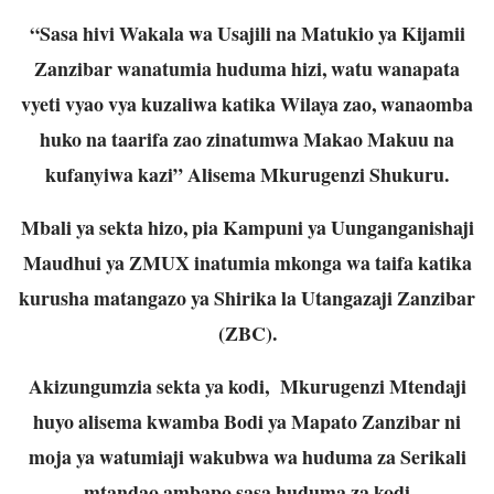
“Sasa hivi Wakala wa Usajili na Matukio ya Kijamii
Zanzibar wanatumia huduma hizi, watu wanapata
vyeti vyao vya kuzaliwa katika Wilaya zao, wanaomba
huko na taarifa zao zinatumwa Makao Makuu na
kufanyiwa kazi” Alisema Mkurugenzi Shukuru.
Mbali ya sekta hizo, pia Kampuni ya Uunganganishaji
Maudhui ya ZMUX inatumia mkonga wa taifa katika
kurusha matangazo ya Shirika la Utangazaji Zanzibar
(ZBC).
Akizungumzia sekta ya kodi, Mkurugenzi Mtendaji
huyo alisema kwamba Bodi ya Mapato Zanzibar ni
moja ya watumiaji wakubwa wa huduma za Serikali
mtandao ambapo sasa huduma za kodi