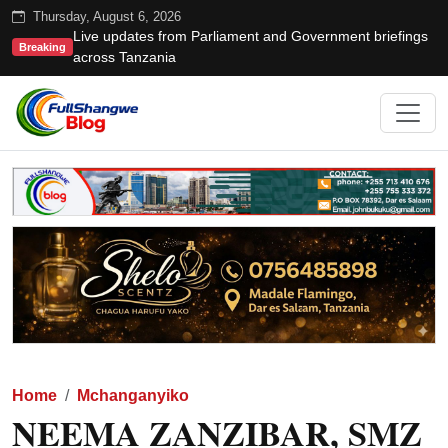
Thursday, August 6, 2026
Live updates from Parliament and Government briefings
Breaking
across Tanzania
Home
Mchanganyiko
NEEMA ZANZIBAR, SMZ