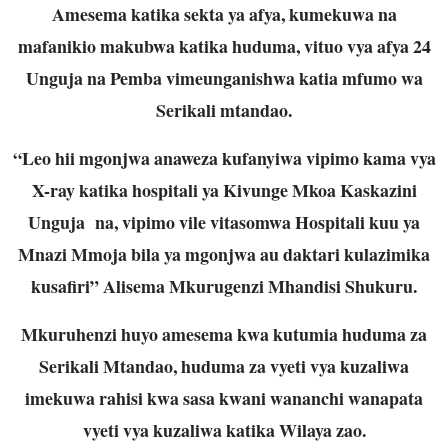
Amesema katika sekta ya afya, kumekuwa na
mafanikio makubwa katika huduma, vituo vya afya 24
Unguja na Pemba vimeunganishwa katia mfumo wa
Serikali mtandao.
“Leo hii mgonjwa anaweza kufanyiwa vipimo kama vya
X-ray katika hospitali ya Kivunge Mkoa Kaskazini
Unguja na, vipimo vile vitasomwa Hospitali kuu ya
Mnazi Mmoja bila ya mgonjwa au daktari kulazimika
kusafiri” Alisema Mkurugenzi Mhandisi Shukuru.
Mkuruhenzi huyo amesema kwa kutumia huduma za
Serikali Mtandao, huduma za vyeti vya kuzaliwa
imekuwa rahisi kwa sasa kwani wananchi wanapata
vyeti vya kuzaliwa katika Wilaya zao.