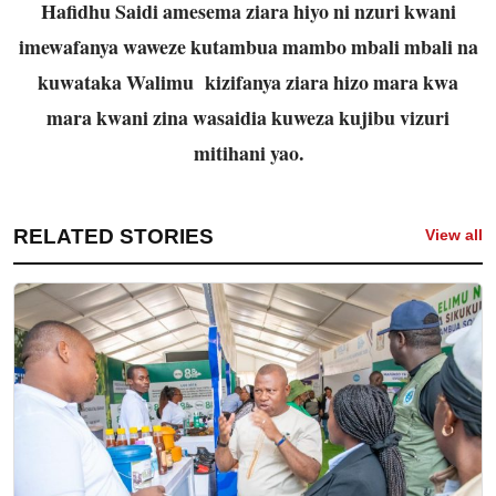
Hafidhu Saidi amesema ziara hiyo ni nzuri kwani
imewafanya waweze kutambua mambo mbali mbali na
kuwataka Walimu kizifanya ziara hizo mara kwa
mara kwani zina wasaidia kuweza kujibu vizuri
mitihani yao.
RELATED STORIES
View all