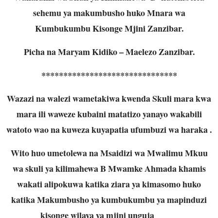
sehemu ya makumbusho huko Mnara wa
Kumbukumbu Kisonge Mjini Zanzibar.
Picha na Maryam Kidiko – Maelezo Zanzibar.
*******************************
Wazazi na walezi wametakiwa kwenda Skuli mara kwa
mara ili waweze kubaini matatizo yanayo wakabili
watoto wao na kuweza kuyapatia ufumbuzi wa haraka .
Wito huo umetolewa na Msaidizi wa Mwalimu Mkuu
wa skuli ya kilimahewa B Mwamke Ahmada khamis
wakati alipokuwa katika ziara ya kimasomo huko
katika Makumbusho ya kumbukumbu ya mapinduzi
kisonge wilaya ya mjini unguja