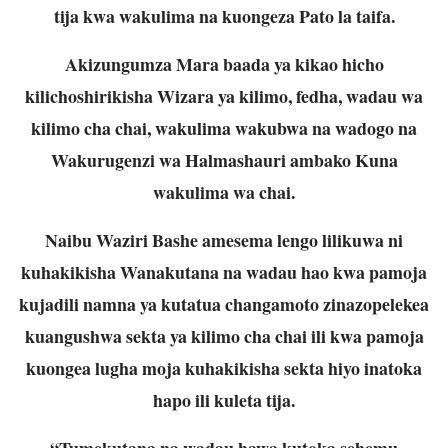
tija kwa wakulima na kuongeza Pato la taifa.
Akizungumza Mara baada ya kikao hicho
kilichoshirikisha Wizara ya kilimo, fedha, wadau wa
kilimo cha chai, wakulima wakubwa na wadogo na
Wakurugenzi wa Halmashauri ambako Kuna
wakulima wa chai.
Naibu Waziri Bashe amesema lengo lilikuwa ni
kuhakikisha Wanakutana na wadau hao kwa pamoja
kujadili namna ya kutatua changamoto zinazopelekea
kuangushwa sekta ya kilimo cha chai ili kwa pamoja
kuongea lugha moja kuhakikisha sekta hiyo inatoka
hapo ili kuleta tija.
“Tumekutana na wadau hawa kutoka sehemu