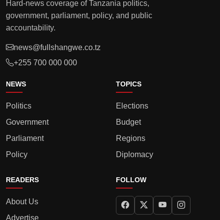
Hard-news coverage of Tanzania politics,
government, parliament, policy, and public
accountability.
news@fullshangwe.co.tz
+255 700 000 000
NEWS
TOPICS
Politics
Elections
Government
Budget
Parliament
Regions
Policy
Diplomacy
READERS
FOLLOW
About Us
Advertise