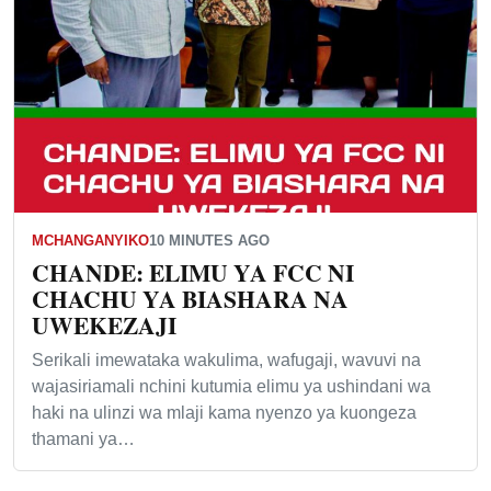
MCHANGANYIKO
10 MINUTES AGO
CHANDE: ELIMU YA FCC NI
CHACHU YA BIASHARA NA
UWEKEZAJI
Serikali imewataka wakulima, wafugaji, wavuvi na
wajasiriamali nchini kutumia elimu ya ushindani wa
haki na ulinzi wa mlaji kama nyenzo ya kuongeza
thamani ya…