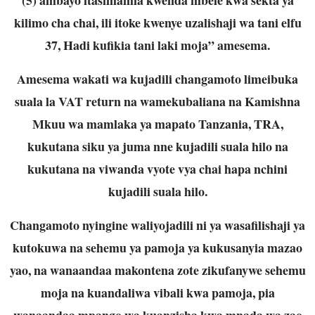
kilimo cha chai, ili itoke kwenye uzalishaji wa tani elfu
37, Hadi kufikia tani laki moja” amesema.
Amesema wakati wa kujadili changamoto limeibuka
suala la VAT return na wamekubaliana na Kamishna
Mkuu wa mamlaka ya mapato Tanzania, TRA,
kukutana siku ya juma nne kujadili suala hilo na
kukutana na viwanda vyote vya chai hapa nchini
kujadili suala hilo.
Changamoto nyingine waliyojadili ni ya wasafilishaji ya
kutokuwa na sehemu ya pamoja ya kukusanyia mazao
yao, na wanaandaa makontena zote zikufanywe sehemu
moja na kuandaliwa vibali kwa pamoja, pia
wanaandaa mpango wa kuanzisha kwa mnada wa zao