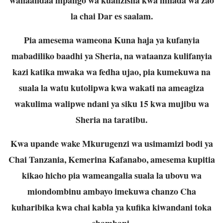
la chai Dar es saalam.
Pia amesema wameona Kuna haja ya kufanyia
mabadiliko baadhi ya Sheria, na wataanza kulifanyia
kazi katika mwaka wa fedha ujao, pia kumekuwa na
suala la watu kutolipwa kwa wakati na ameagiza
wakulima walipwe ndani ya siku 15 kwa mujibu wa
Sheria na taratibu.
Kwa upande wake Mkurugenzi wa usimamizi bodi ya
Chai Tanzania, Kemerina Kafanabo, amesema kupitia
kikao hicho pia wameangalia suala la ubovu wa
miondombinu ambayo imekuwa chanzo Cha
kuharibika kwa chai kabla ya kufika kiwandani toka
shambani.