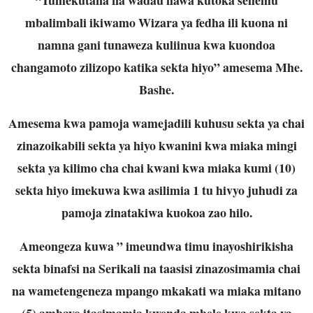
mbalimbali ikiwamo Wizara ya fedha ili kuona ni
namna gani tunaweza kuliinua kwa kuondoa
changamoto zilizopo katika sekta hiyo” amesema Mhe.
Bashe.
Amesema kwa pamoja wamejadili kuhusu sekta ya chai
zinazoikabili sekta ya hiyo kwanini kwa miaka mingi
sekta ya kilimo cha chai kwani kwa miaka kumi (10)
sekta hiyo imekuwa kwa asilimia 1 tu hivyo juhudi za
pamoja zinatakiwa kuokoa zao hilo.
Ameongeza kuwa ” imeundwa timu inayoshirikisha
sekta binafsi na Serikali na taasisi zinazosimamia chai
na wametengeneza mpango mkakati wa miaka mitano
(5) ambayo itasimamia kwenda mbele kwa sekta ya