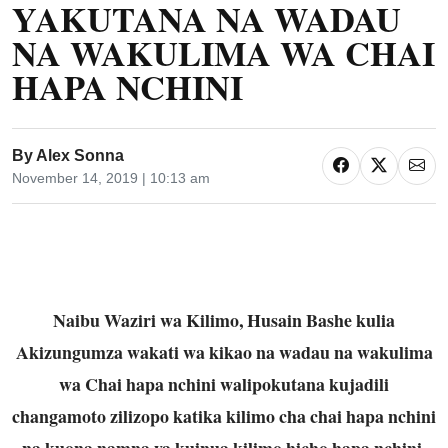
YAKUTANA NA WADAU
NA WAKULIMA WA CHAI
HAPA NCHINI
By
Alex Sonna
November 14, 2019 | 10:13 am
Naibu Waziri wa Kilimo, Husain Bashe kulia
Akizungumza wakati wa kikao na wadau na wakulima
wa Chai hapa nchini walipokutana kujadili
changamoto zilizopo katika kilimo cha chai hapa nchini
na kuona namna ya kuinua kilimo hicho hapa nchini,