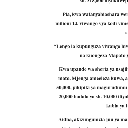
sh. 318,000 iliyokuwe
Pia, kwa wafanyabiashara weny
milioni 14, viwango vya kodi vim
s
“Lengo la kupunguza viwango hivi
na kuongeza Mapato ya
Kwa upande wa sheria ya usajil
moto, Mjenga ameeleza kuwa, ada
50,000, pikipiki ya magurudumu ma
20,000 badala ya sh. 10,000 ili
kabla ya t
Aidha, akizungumzia juu ya mab