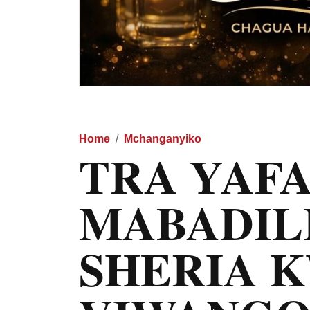
Home
Mchanganyiko
TRA YAF
MABADIL
SHERIA 