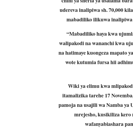
chini ya sheria ya usalama bar
udereva inalipiwa sh. 70,000 ki
mabadiliko ilikuwa inalipiwa 
“Mabadiliko haya kwa ujuml
walipakodi na wananchi kwa uju
na hatimaye kuongeza mapato ya 
wote kutumia fursa hii adhimu
Wiki ya elimu kwa mlipakod
itamalizika tarehe 17 Novemba
pamoja na usajili wa Namba ya 
mrejesho, kusikiliza kero
wafanyabiashara pam