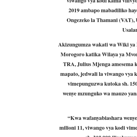
viwango vya kodi kama vilivy
2019 ambapo mabadiliko hay
Ongezeko la Thamani (VAT), 
Usala
Akizungumza wakati wa Wiki ya 
Morogoro katika Wilaya ya Mvo
TRA, Julius Mjenga amesema ku
mapato, jedwali la viwango vya
vimepunguzwa kutoka sh. 150,
wenye mzunguko wa mauzo yanayo
“Kwa wafanyabiashara wenye m
milioni 11, viwango vya kodi vim