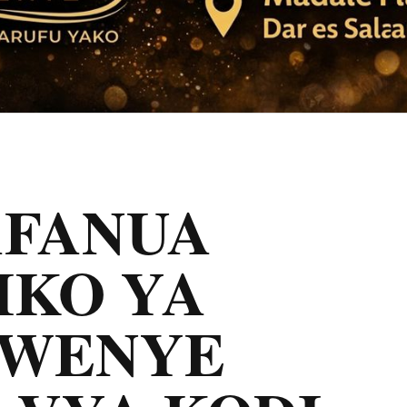
AFANUA
IKO YA
KWENYE