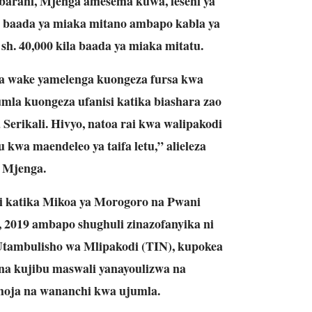
abarani, Mjenga amesema kuwa, leseni ya
la baada ya miaka mitano ambapo kabla ya
sh. 40,000 kila baada ya miaka mitatu.
a wake yamelenga kuongeza fursa kwa
mla kuongeza ufanisi katika biashara zao
Serikali. Hivyo, natoa rai kwa walipakodi
 kwa maendeleo ya taifa letu,” alieleza
Mjenga.
i katika Mikoa ya Morogoro na Pwani
, 2019 ambapo shughuli zinazofanyika ni
Utambulisho wa Mlipakodi (TIN), kupokea
 na kujibu maswali yanayoulizwa na
oja na wananchi kwa ujumla.