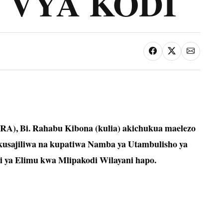
 VYA KODI
RA), Bi. Rahabu Kibona (kulia) akichukua maelezo
a kusajiliwa na kupatiwa Namba ya Utambulisho ya
i ya Elimu kwa Mlipakodi Wilayani hapo.