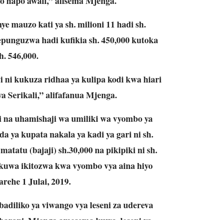
po hapo awali,” alisema Mjenga.
e mauzo kati ya sh. milioni 11 hadi sh.
epunguzwa hadi kufikia sh. 450,000 kutoka
h. 546,000.
 ni kukuza ridhaa ya kulipa kodi kwa hiari
 Serikali,” alifafanua Mjenga.
i na uhamishaji wa umiliki wa vyombo ya
 ya kupata nakala ya kadi ya gari ni sh.
tatu (bajaji) sh.30,000 na pikipiki ni sh.
yokuwa ikitozwa kwa vyombo vya aina hiyo
arehe 1 Julai, 2019.
adiliko ya viwango vya leseni za udereva