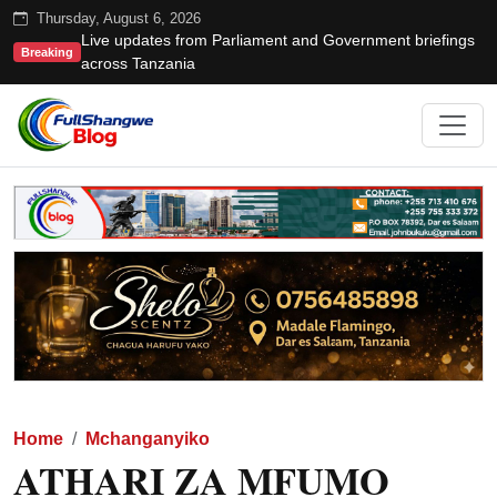
Thursday, August 6, 2026
Live updates from Parliament and Government briefings
Breaking
across Tanzania
Home
Mchanganyiko
ATHARI ZA MFUMO