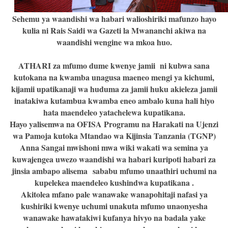
Sehemu ya waandishi wa habari walioshiriki mafunzo hayo
kulia ni Rais Saidi wa Gazeti la Mwananchi akiwa na
waandishi wengine wa mkoa huo.
ATHARI za mfumo dume kwenye jamii ni kubwa sana
kutokana na kwamba unagusa maeneo mengi ya kichumi,
kijamii upatikanaji wa huduma za jamii huku akieleza jamii
inatakiwa kutambua kwamba eneo ambalo kuna hali hiyo
hata maendeleo yatachelewa kupatikana.
Hayo yalisemwa na OFISA Programu na Harakati na Ujenzi
wa Pamoja kutoka Mtandao wa Kijinsia Tanzania (TGNP)
Anna Sangai mwishoni mwa wiki wakati wa semina ya
kuwajengea uwezo waandishi wa habari kuripoti habari za
jinsia ambapo alisema sababu mfumo unaathiri uchumi na
kupelekea maendeleo kushindwa kupatikana .
Akitolea mfano pale wanawake wanapohitaji nafasi ya
kushiriki kwenye uchumi unakuta mfumo unaonyesha
wanawake hawatakiwi kufanya hivyo na badala yake