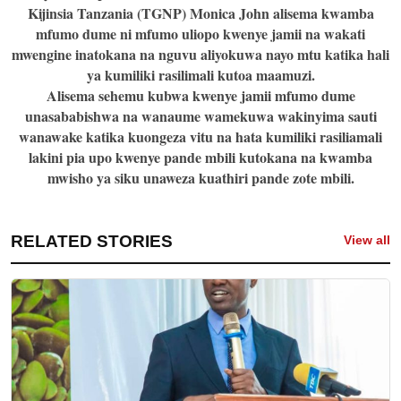
Kijinsia Tanzania (TGNP) Monica John alisema kwamba
mfumo dume ni mfumo uliopo kwenye jamii na wakati
mwengine inatokana na nguvu aliyokuwa nayo mtu katika hali
ya kumiliki rasilimali kutoa maamuzi.
Alisema sehemu kubwa kwenye jamii mfumo dume
unasababishwa na wanaume wamekuwa wakinyima sauti
wanawake katika kuongeza vitu na hata kumiliki rasiliamali
lakini pia upo kwenye pande mbili kutokana na kwamba
mwisho ya siku unaweza kuathiri pande zote mbili.
RELATED STORIES
View all