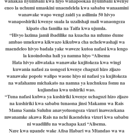
wanakaa nyumbani kwa hiyo wanapookaa nyumbani kwenye
eneo la uchumi umaskini unaendelela kwa sababu wanaamini
wanawake wapo wengi zaidi ya asilimia 50 hivyo
wanaposhiriki kwenye suala la uzalishaji mali wanaongeza
kipato cha familia na Taifa kwa ujumla.
“Hivyo lazima jamii ibadilike na kuacha na mfumo dume
ambao umekuwa kikwazo kikubwa cha uchelewashaji wa
maendeleo hivyo badala yake waweze kutoa nafasi kwa lengo
la kuoindosha hali ya namna hiyo “Alisema
Hata hivyo aliwataka wanawake kujitokeza kwa wingi
kuwania nafasi za uongozi kwenye chaguzi hizo zijazo
wanawake popote walipo waone hiyo ni nafasi ya kujitokeza
na wafahamu michakato na namna ya kuchukua fomu na
kujiandaa kwa ushiriki wao.
“Tuna nafasi kubwa ya kushiriki kwenye uchaguzi hizo zijazo
na kushiriki kwa sababu tunaona jinsi Makamu wa Rais
Mama Samia Suluhu anavyotuongoza vizuri inawezekana
mwanamke akawa Rais na nchi ikaendelea vizuri kwa sababu
ni waadilifu na wachapa kazi “Alisema.
Naye kwa upande wake Afisa Habari wa Mtandao wa wa