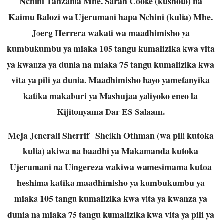
Nchini Tanzania Mhe. Sarah Cooke (kushoto) na
Kaimu Balozi wa Ujerumani hapa Nchini (kulia) Mhe.
Joerg Herrera wakati wa maadhimisho ya
kumbukumbu ya miaka 105 tangu kumalizika kwa vita
ya kwanza ya dunia na miaka 75 tangu kumalizika kwa
vita ya pili ya dunia. Maadhimisho hayo yamefanyika
katika makaburi ya Mashujaa yaliyoko eneo la
Kijitonyama Dar ES Salaam.
Meja Jenerali Sherrif Sheikh Othman (wa pili kutoka
kulia) akiwa na baadhi ya Makamanda kutoka
Ujerumani na Uingereza wakiwa wamesimama kutoa
heshima katika maadhimisho ya kumbukumbu ya
miaka 105 tangu kumalizika kwa vita ya kwanza ya
dunia na miaka 75 tangu kumalizika kwa vita ya pili ya