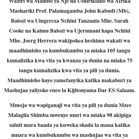
Waziri wa Mambo ya Nje na Ushirikiano wa Afrika
Mashariki Prof. Palamagamba John Kabudi (Mb),
Balozi wa Uingereza Nchini Tanzania Mhe. Sarah
Cooke na Kaimu Balozi wa Ujerumani hapa Nchini
Mhe. Joerg Herrera wakipokea heshima wakati wa
maadhimisho ya kumbukumbu ya miaka 105 tangu
kumalizika kwa vita ya kwanza ya dunia na miaka 75
tangu kumalizika kwa vita ya pili ya dunia.
Maadhimisho hayo yamefanyika katika makaburi ya
Mashujaa yaliyoko eneo la Kijitonyama Dar ES Salaam.
Mmoja wa wapiganaji wa vita ya pili ya dunia Mzee
Malagila Shimba mwenye umri wa miaka 98 akipiga
saluti mara baada ya kuweka shada la maua katika
mnara wa kumbukumbu wa mashujaa wa vita ya