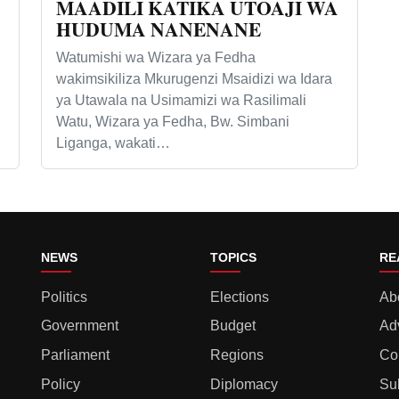
MAADILI KATIKA UTOAJI WA
HUDUMA NANENANE
Watumishi wa Wizara ya Fedha
wakimsikiliza Mkurugenzi Msaidizi wa Idara
ya Utawala na Usimamizi wa Rasilimali
Watu, Wizara ya Fedha, Bw. Simbani
Liganga, wakati…
NEWS
TOPICS
RE
Politics
Elections
Ab
Government
Budget
Ad
Parliament
Regions
Co
Policy
Diplomacy
Su