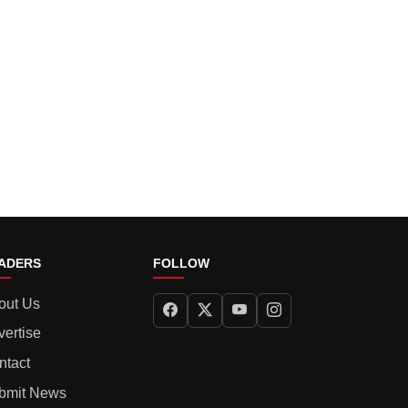
ADERS
FOLLOW
out Us
vertise
ntact
bmit News