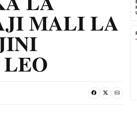
KA LA
JI MALI LA
JINI
 LEO