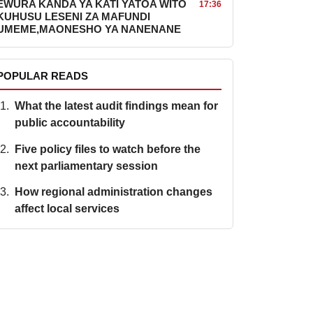
EWURA KANDA YA KATI YATOA WITO
17:36
KUHUSU LESENI ZA MAFUNDI
UMEME,MAONESHO YA NANENANE
POPULAR READS
What the latest audit findings mean for
public accountability
Five policy files to watch before the
next parliamentary session
How regional administration changes
affect local services