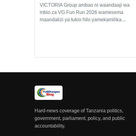
VICTORIA Group ambao ni waandaaji wa
mbio za VG Fun Run 2026 wamesema
maandalizi ya tukio hilo yamekamilika…
Hard-news coverage of Tanzania politics,
government, parliament, policy, and public
accountability.