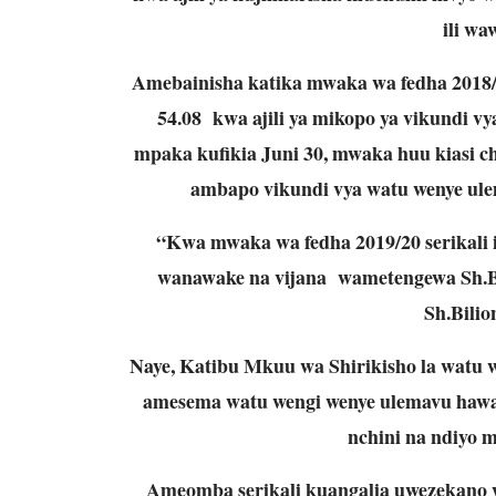
ili wa
Amebainisha katika mwaka wa fedha 2018/19
54.08 kwa ajili ya mikopo ya vikundi v
mpaka kufikia Juni 30, mwaka huu kiasi ch
ambapo vikundi vya watu wenye ulema
“Kwa mwaka wa fedha 2019/20 serikali i
wanawake na vijana wametengewa Sh.Bi
Sh.Bilio
Naye, Katibu Mkuu wa Shirikisho la watu 
amesema watu wengi wenye ulemavu hawa
nchini na ndiyo 
Ameomba serikali kuangalia uwezekano