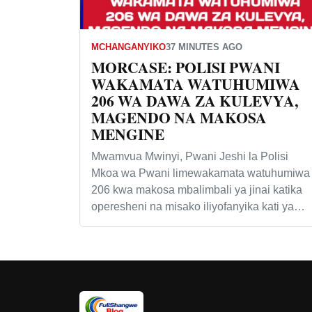
MCHANGANYIKO
37 MINUTES AGO
MORCASE: POLISI PWANI
WAKAMATA WATUHUMIWA
206 WA DAWA ZA KULEVYA,
MAGENDO NA MAKOSA
MENGINE
Mwamvua Mwinyi, Pwani Jeshi la Polisi
Mkoa wa Pwani limewakamata watuhumiwa
206 kwa makosa mbalimbali ya jinai katika
operesheni na misako iliyofanyika kati ya…