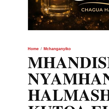
Home
Mchanganyiko
MHANDIS
NYAMHAN
HALMASH