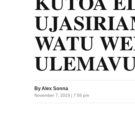
KUTOA E
UJASIRI
WATU WE
ULEMAV
By
Alex Sonna
November 7, 2019 | 7:55 pm