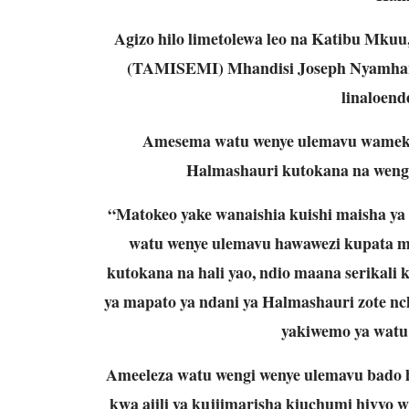
Agizo hilo limetolewa leo na Katibu Mkuu,
(TAMISEMI) Mhandisi Joseph Nyamhanga
linaloend
Amesema watu wenye ulemavu wamekuw
Halmashauri kutokana na wengi
“Matokeo yake wanaishia kuishi maisha ya
watu wenye ulemavu hawawezi kupata mi
kutokana na hali yao, ndio maana serikali k
ya mapato ya ndani ya Halmashauri zote n
yakiwemo ya watu
Ameeleza watu wengi wenye ulemavu bado h
kwa ajili ya kujiimarisha kiuchumi hivyo