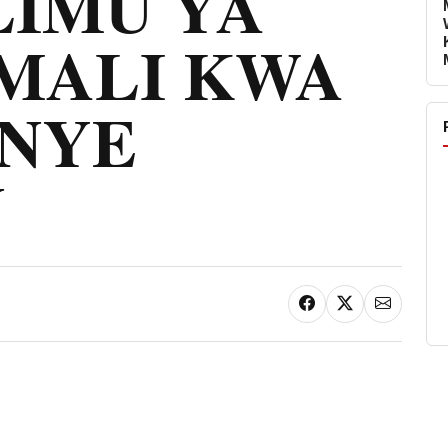
LIMU YA
AMALI KWA
NYE
U