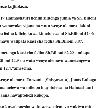
weze kujitokeza.
 Halmashauri nchini zilitenga jumla ya Sh. Bilioni
ya wanawake, vijana na watu wenye ulemavu lakini
a fedha kilichokuwa kimetolewa ni Sh.Bilioni 42.06
vu walipata kiasi cha fedha Sh.Bilioni 3.87.
metenga kiasi cha fedha Sh.Bilioni 62.22 ambapo
lioni 24.9 na watu wenye ulemavu wametengewa
ni 12.4,”amesema.
wenye ulemavu Tanzania (Shivyawata), Jonas Lubago
na uelewa wa mikopo inayotolewa na Halmashauri
maana hawajitokezi kukopa.
 wa kuwakopesha watu wenye ulemavu wakiwa mtu