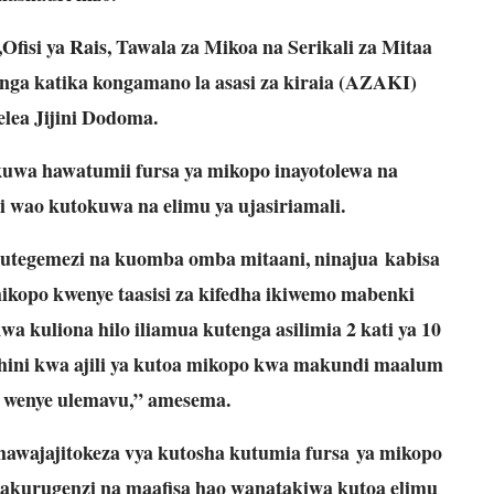
Ofisi ya Rais, Tawala za Mikoa na Serikali za Mitaa
 katika kongamano la asasi za kiraia (AZAKI)
elea Jijini Dodoma.
a hawatumii fursa ya mikopo inayotolewa na
 wao kutokuwa na elimu ya ujasiriamali.
 utegemezi na kuomba omba mitaani, ninajua kabisa
kopo kwenye taasisi za kifedha ikiwemo mabenki
wa kuliona hilo iliamua kutenga asilimia 2 kati ya 10
chini kwa ajili ya kutoa mikopo kwa makundi maalum
 wenye ulemavu,” amesema.
awajajitokeza vya kutosha kutumia fursa ya mikopo
 wakurugenzi na maafisa hao wanatakiwa kutoa elimu