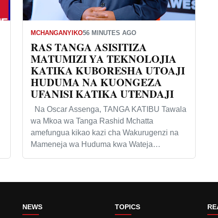
MCHANGANYIKO
56 MINUTES AGO
RAS TANGA ASISITIZA
MATUMIZI YA TEKNOLOJIA
KATIKA KUBORESHA UTOAJI
HUDUMA NA KUONGEZA
UFANISI KATIKA UTENDAJI
Na Oscar Assenga, TANGA KATIBU Tawala
wa Mkoa wa Tanga Rashid Mchatta
amefungua kikao kazi cha Wakurugenzi na
Mameneja wa Huduma kwa Wateja…
NEWS
TOPICS
RE