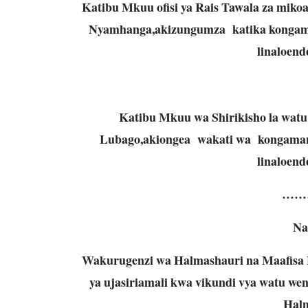
Katibu Mkuu ofisi ya Rais Tawala za miko
Nyamhanga,akizungumza katika kongamano
linaloend
Katibu Mkuu wa Shirikisho la watu
Lubago,akiongea wakati wa kongamano 
linaloend
……
Na
Wakurugenzi wa Halmashauri na Maafisa 
ya ujasiriamali kwa vikundi vya watu wen
Halm