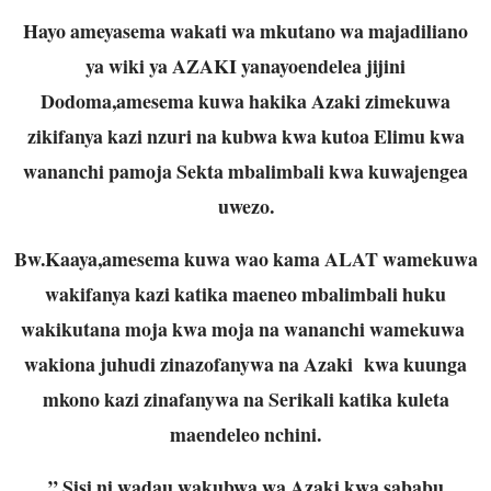
Hayo ameyasema wakati wa mkutano wa majadiliano
ya wiki ya AZAKI yanayoendelea jijini
Dodoma,amesema kuwa hakika Azaki zimekuwa
zikifanya kazi nzuri na kubwa kwa kutoa Elimu kwa
wananchi pamoja Sekta mbalimbali kwa kuwajengea
uwezo.
Bw.Kaaya,amesema kuwa wao kama ALAT wamekuwa
wakifanya kazi katika maeneo mbalimbali huku
wakikutana moja kwa moja na wananchi wamekuwa
wakiona juhudi zinazofanywa na Azaki kwa kuunga
mkono kazi zinafanywa na Serikali katika kuleta
maendeleo nchini.
” Sisi ni wadau wakubwa wa Azaki kwa sababu