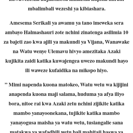
mbalimbali wezeshi ya kibiashara.
Amesema Serikali ya awamu ya tano imeweka sera
ambayo Halmashauri zote nchini zinatenga asilimia 10
za bajeti zao kwa ajili ya makundi ya Vijana, Wanawake
na Watu wenye Ulemavu hivyo amezitaka Azaki
kujikita zaidi katika kuwajengea uwezo makundi hayo
ili waweze kufaidika na mikopo hiyo.
” Mimi napenda kuona matokeo, Watu wetu wa kijijini
anapenda kuona maji salama, huduma ya afya iliyo
bora, nitoe rai kwa Azaki zetu nchini zijikite katika
mambo yanayoonekana, tujikite katika mambo
yanayogusa maisha ya watu wetu, tusiangalie sana
matakwa ya wafadhili wetu bali mahitaji haswa ya