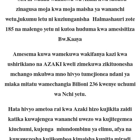
zinagusa moja kwa moja maisha ya wananchi
wetu,jukumu letu ni kuziunganisha Halmashauri zote
185 na malengo yetu ni kutoa huduma kwa amesisitiza
Bw.Kaaya
Amesema kuwa wamekuwa wakifanya kazi kwa
ushirikiano na AZAKI kweli zimekuwa zikituonesha
mchango mkubwa mno hivyo tumejionea ndani ya
miaka mitatu wamechangia Bilioni 236 kwenye uchumi
wa Nchi yetu.
Hata hivyo ametoa rai kwa Azaki hizo kujikita zaidi
katika kuwajengea wananchi uwezo wa kujitegemea
kiuchumi, kujenga miundombinu ya elimu, afya na
kuwawezesha kujikomboa kimaisha kupitia miradi