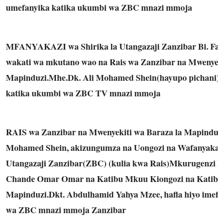
umefanyika katika ukumbi wa ZBC mnazi mmoja
MFANYAKAZI wa Shirika la Utangazaji Zanzibar Bi. F
wakati wa mkutano wao na Rais wa Zanzibar na Mwenyek
Mapinduzi.Mhe.Dk
. Ali Mohamed Shein(hayupo pichan
katika ukumbi wa ZBC TV mnazi mmoja
RAIS wa Zanzibar na Mwenyekiti wa Baraza la
Mapindu
Mohamed Shein, akizungumza na Uongozi na Wafanyakaz
Utangazaji Zanzibar(ZBC) (kulia kwa Rais)Mkurugenz
Chande Omar Omar na Katibu Mkuu Kiongozi na Katibu
Mapinduzi.Dkt. Abdulhamid Yahya Mzee, hafla hiyo ime
wa ZBC mnazi mmoja Zanzibar