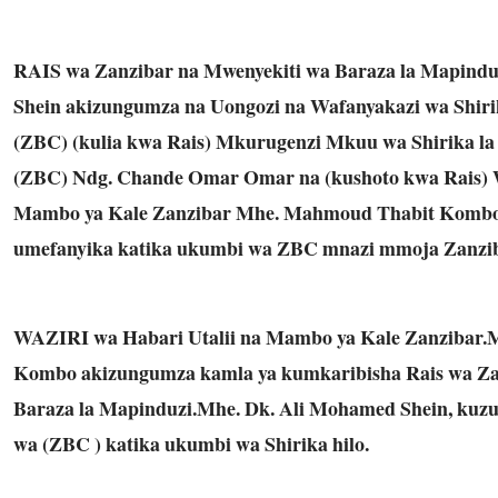
RAIS wa Zanzibar na Mwenyekiti wa Baraza la
Mapindu
Shein akizungumza na Uongozi na Wafanyakazi wa Shirik
(ZBC) (kulia kwa Rais) Mkurugenzi Mkuu wa Shirika la 
(ZBC) Ndg. Chande Omar Omar na (kushoto kwa Rais) W
Mambo ya Kale Zanzibar Mhe. Mahmoud Thabit Komb
umefanyika katika ukumbi wa ZBC mnazi mmoja Zanzib
WAZIRI wa Habari Utalii na Mambo ya Kale Zanzibar
Kombo akizungumza kamla ya kumkaribisha Rais wa Za
Baraza la Mapinduzi.Mhe. Dk. Ali Mohamed Shein, kuz
wa (ZBC ) katika ukumbi wa Shirika hilo.