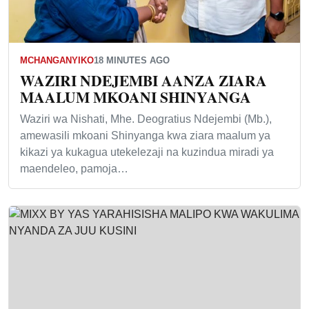
MCHANGANYIKO
18 MINUTES AGO
WAZIRI NDEJEMBI AANZA ZIARA
MAALUM MKOANI SHINYANGA
Waziri wa Nishati, Mhe. Deogratius Ndejembi (Mb.),
amewasili mkoani Shinyanga kwa ziara maalum ya
kikazi ya kukagua utekelezaji na kuzindua miradi ya
maendeleo, pamoja…