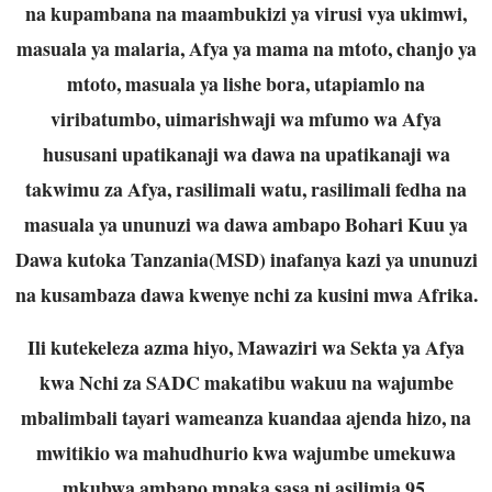
na kupambana na maambukizi ya virusi vya ukimwi,
masuala ya malaria, Afya ya mama na mtoto, chanjo ya
mtoto, masuala ya lishe bora, utapiamlo na
viribatumbo, uimarishwaji wa mfumo wa Afya
hususani upatikanaji wa dawa na upatikanaji wa
takwimu za Afya, rasilimali watu, rasilimali fedha na
masuala ya ununuzi wa dawa ambapo Bohari Kuu ya
Dawa kutoka Tanzania(MSD) inafanya kazi ya ununuzi
na kusambaza dawa kwenye nchi za kusini mwa Afrika.
Ili kutekeleza azma hiyo, Mawaziri wa Sekta ya Afya
kwa Nchi za SADC makatibu wakuu na wajumbe
mbalimbali tayari wameanza kuandaa ajenda hizo, na
mwitikio wa mahudhurio kwa wajumbe umekuwa
mkubwa ambapo mpaka sasa ni asilimia 95.