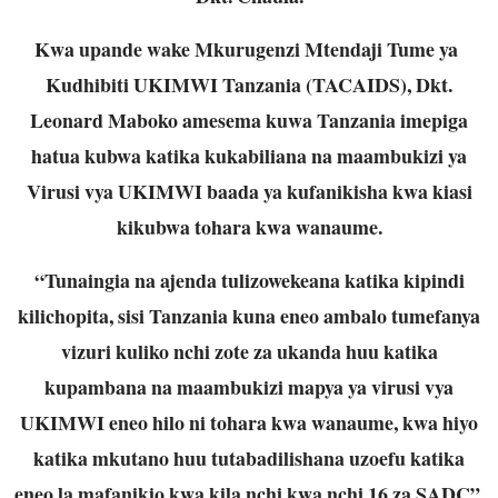
Kwa upande wake Mkurugenzi Mtendaji Tume ya
Kudhibiti UKIMWI Tanzania (TACAIDS), Dkt.
Leonard Maboko amesema kuwa Tanzania imepiga
hatua kubwa katika kukabiliana na maambukizi ya
Virusi vya UKIMWI baada ya kufanikisha kwa kiasi
kikubwa tohara kwa wanaume.
“Tunaingia na ajenda tulizowekeana katika kipindi
kilichopita, sisi Tanzania kuna eneo ambalo tumefanya
vizuri kuliko nchi zote za ukanda huu katika
kupambana na maambukizi mapya ya virusi vya
UKIMWI eneo hilo ni tohara kwa wanaume, kwa hiyo
katika mkutano huu tutabadilishana uzoefu katika
eneo la mafanikio kwa kila nchi kwa nchi 16 za SADC”,