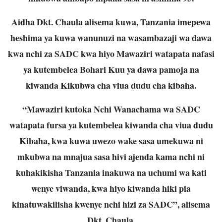
Aidha Dkt. Chaula alisema kuwa, Tanzania imepewa
heshima ya kuwa wanunuzi na wasambazaji wa dawa
kwa nchi za SADC kwa hiyo Mawaziri watapata nafasi
ya kutembelea Bohari Kuu ya dawa pamoja na
kiwanda Kikubwa cha viua dudu cha kibaha.
“Mawaziri kutoka Nchi Wanachama wa SADC
watapata fursa ya kutembelea kiwanda cha viua dudu
Kibaha, kwa kuwa uwezo wake sasa umekuwa ni
mkubwa na mnajua sasa hivi ajenda kama nchi ni
kuhakikisha Tanzania inakuwa na uchumi wa kati
wenye viwanda, kwa hiyo kiwanda hiki pia
kinatuwakilisha kwenye nchi hizi za SADC”, alisema
Dkt. Chaula.