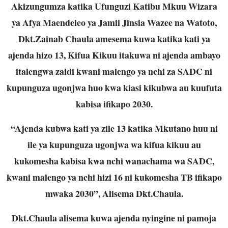
Akizungumza katika Ufunguzi Katibu Mkuu Wizara
ya Afya Maendeleo ya Jamii Jinsia Wazee na Watoto,
Dkt.Zainab Chaula amesema kuwa katika kati ya
ajenda hizo 13, Kifua Kikuu itakuwa ni ajenda ambayo
italengwa zaidi kwani malengo ya nchi za SADC ni
kupunguza ugonjwa huo kwa kiasi kikubwa au kuufuta
kabisa ifikapo 2030.
“Ajenda kubwa kati ya zile 13 katika Mkutano huu ni
ile ya kupunguza ugonjwa wa kifua kikuu au
kukomesha kabisa kwa nchi wanachama wa SADC,
kwani malengo ya nchi hizi 16 ni kukomesha TB ifikapo
mwaka 2030”, Alisema Dkt.Chaula.
Dkt.Chaula alisema kuwa ajenda nyingine ni pamoja