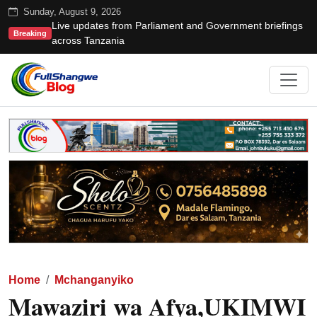
Sunday, August 9, 2026
Live updates from Parliament and Government briefings
Breaking
across Tanzania
Home
Mchanganyiko
Mawaziri wa Afya,UKIMWI