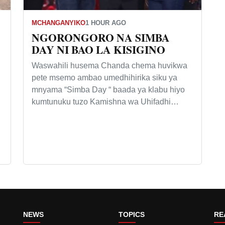
MCHANGANYIKO
1 HOUR AGO
NGORONGORO NA SIMBA
DAY NI BAO LA KISIGINO
Waswahili husema Chanda chema huvikwa
pete msemo ambao umedhihirika siku ya
mnyama “Simba Day “ baada ya klabu hiyo
kumtunuku tuzo Kamishna wa Uhifadhi…
NEWS
TOPICS
RE