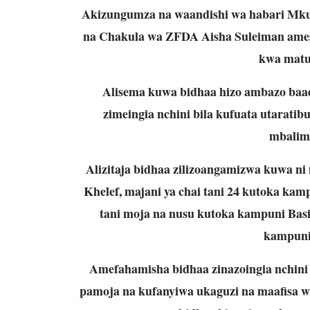
Akizungumza na waandishi wa habari Mku
na Chakula wa ZFDA Aisha Suleiman amese
kwa matu
Alisema kuwa bidhaa hizo ambazo baad
zimeingia nchini bila kufuata utaratib
mbalimb
Alizitaja bidhaa zilizoangamizwa kuwa n
Khelef, majani ya chai tani 24 kutoka ka
tani moja na nusu kutoka kampuni Basi
kampuni
Amefahamisha bidhaa zinazoingia nchini z
pamoja na kufanyiwa ukaguzi na maafisa 