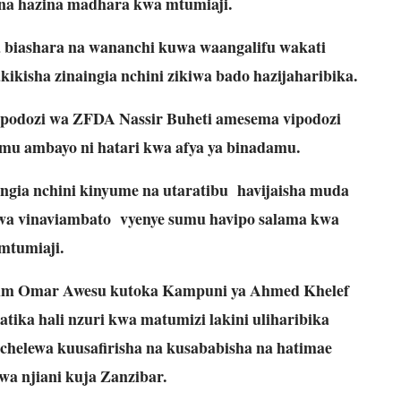
 na hazina madhara kwa mtumiaji.
biashara na wananchi kuwa waangalifu wakati
ikisha zinaingia nchini zikiwa bado hazijaharibika.
podozi wa ZFDA Nassir Buheti amesema vipodozi
umu ambayo ni hatari kwa afya ya binadamu.
ngia nchini kinyume na utaratibu havijaisha muda
wa vinaviambato vyenye sumu havipo salama kwa
mtumiaji.
im Omar Awesu kutoka Kampuni ya Ahmed Khelef
tika hali nzuri kwa matumizi lakini uliharibika
uchelewa kuusafirisha na kusababisha na hatimae
wa njiani kuja Zanzibar.