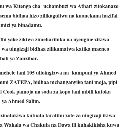
u wa Kitengo cha uchambuzi wa Athari zitokanazo
ma bidhaa hizo zilikaguliwa na kuonekana hazifai
mizi ya binadamu.
hi yake zikiwa zimeharibika na nyengine zikiwa
u wa uingizaji bidhaa zilikamatwa katika maeneo
ali ya Zanzibar.
i mchele tani 105 ulioingizwa na kampuni ya Ahmed
mpuni ZATEPA, bidhaa mchanganyiko tani moja, pipi
l Cook pamoja na soda za kopo tani mbili kutoka
 ya Ahmed Salim.
inatakiwa kufuata taratibu zote za uingizaji ikiwa
wa Wakala wa Chakula na Dawa ili kuhakikisha kuwa