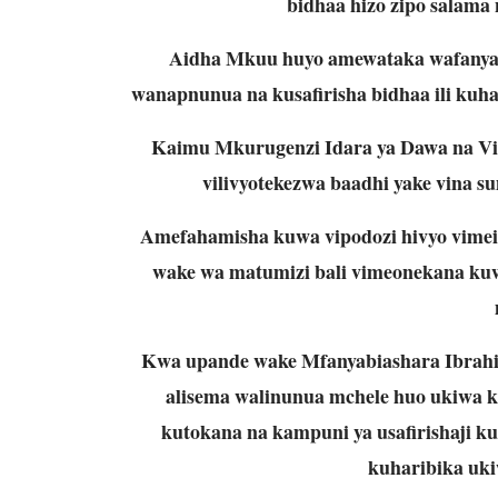
bidhaa hizo zipo salama
Aidha Mkuu huyo amewataka wafanya 
wanapnunua na kusafirisha bidhaa ili kuhak
Kaimu Mkurugenzi Idara ya Dawa na Vi
vilivyotekezwa baadhi yake vina s
Amefahamisha kuwa vipodozi hivyo vimei
wake wa matumizi bali vimeonekana ku
Kwa upande wake Mfanyabiashara Ibrah
alisema walinunua mchele huo ukiwa ka
kutokana na kampuni ya usafirishaji k
kuharibika uki