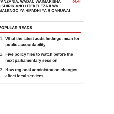
TANZANIA, WADAU WAIMARISHA
06:44
USHIRIKIANO UTEKELEZAJI WA
MALENGO YA HIFADHI YA BIOANUWAI
POPULAR READS
What the latest audit findings mean for
public accountability
Five policy files to watch before the
next parliamentary session
How regional administration changes
affect local services