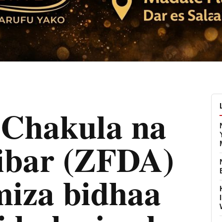
 Chakula na
ibar (ZFDA)
iza bidhaa