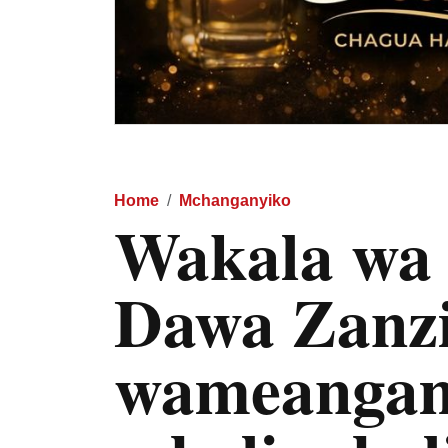
Home
Mchanganyiko
Wakala wa
Dawa Zanz
wameangam