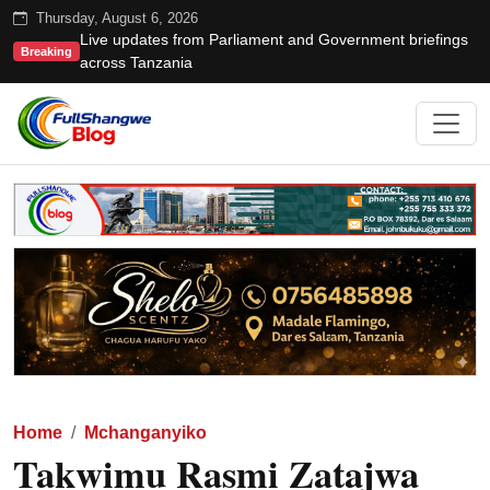
Thursday, August 6, 2026
Live updates from Parliament and Government briefings
Breaking
across Tanzania
Home
Mchanganyiko
Takwimu Rasmi Zatajwa