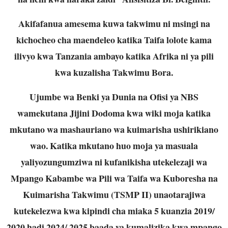
Akifafanua amesema kuwa takwimu ni msingi na
kichocheo cha maendeleo katika
Taifa lolote kama
ilivyo kwa Tanzania ambayo katika Afrika ni ya pili
kwa kuzalisha
Takwimu Bora.
Ujumbe wa Benki ya Dunia na Ofisi ya NBS
wamekutana Jijini Dodoma kwa wiki moja
katika
mkutano wa mashauriano wa kuimarisha ushirikiano
wao. Katika mkutano huo
moja ya masuala
yaliyozungumziwa ni kufanikisha utekelezaji wa
Mpango Kabambe wa
Pili wa Taifa wa Kuboresha na
Kuimarisha Takwimu (TSMP II) unaotarajiwa
kutekelezwa kwa kipindi cha miaka 5 kuanzia 2019/
2020 hadi 2024/ 2025 baada ya
kumalizika kwa mpango