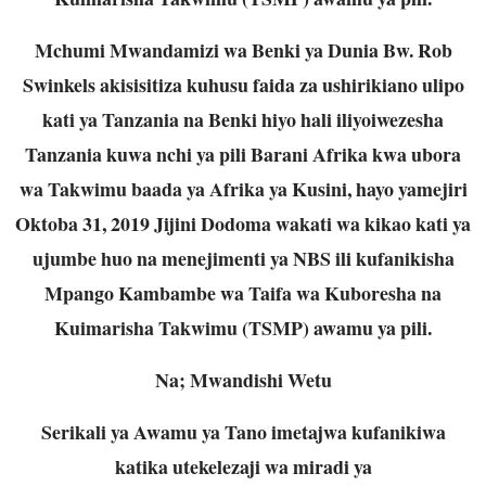
Mchumi Mwandamizi wa Benki ya Dunia Bw. Rob
Swinkels akisisitiza kuhusu faida
za ushirikiano ulipo
kati ya Tanzania na Benki hiyo hali iliyoiwezesha
Tanzania kuwa
nchi ya pili Barani Afrika kwa ubora
wa Takwimu baada ya Afrika ya Kusini, hayo
yamejiri
Oktoba 31, 2019 Jijini Dodoma wakati wa kikao kati ya
ujumbe huo na
menejimenti ya NBS ili kufanikisha
Mpango Kambambe wa Taifa wa Kuboresha na
Kuimarisha Takwimu (TSMP) awamu ya pili.
Na; Mwandishi Wetu
Serikali ya Awamu ya Tano imetajwa kufanikiwa
katika utekelezaji wa miradi ya