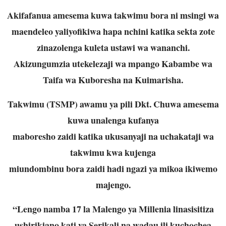
Akifafanua amesema kuwa takwimu bora ni msingi wa
maendeleo yaliyofikiwa hapa
nchini katika sekta zote
zinazolenga kuleta ustawi wa wananchi.
Akizungumzia utekelezaji wa mpango Kabambe wa
Taifa wa Kuboresha na Kuimarisha.
Takwimu (TSMP) awamu ya pili Dkt. Chuwa amesema
kuwa unalenga kufanya
maboresho zaidi katika ukusanyaji na uchakataji wa
takwimu kwa kujenga
miundombinu bora zaidi hadi ngazi ya mikoa ikiwemo
majengo.
“Lengo namba 17 la Malengo ya Millenia linasisitiza
ushirikiano kati ya Serikali na
wadau ili kuchochea