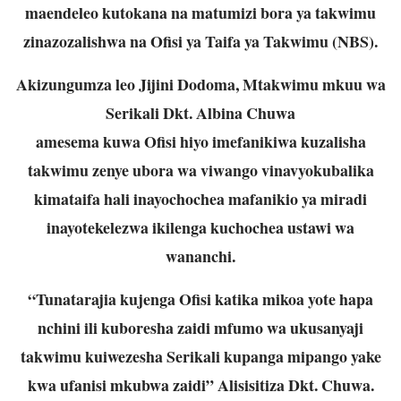
maendeleo kutokana na matumizi bora ya takwimu
zinazozalishwa na Ofisi ya Taifa ya
Takwimu (NBS).
Akizungumza leo Jijini Dodoma, Mtakwimu mkuu wa
Serikali Dkt. Albina Chuwa
amesema kuwa Ofisi hiyo imefanikiwa kuzalisha
takwimu zenye ubora wa viwango
vinavyokubalika
kimataifa hali inayochochea mafanikio ya miradi
inayotekelezwa
ikilenga kuchochea ustawi wa
wananchi.
“Tunatarajia kujenga Ofisi katika mikoa yote hapa
nchini ili kuboresha zaidi mfumo
wa ukusanyaji
takwimu kuiwezesha Serikali kupanga mipango yake
kwa ufanisi
mkubwa zaidi” Alisisitiza Dkt. Chuwa.