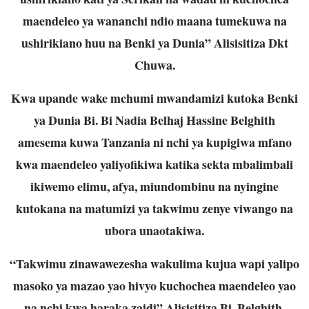
maendeleo ya wananchi ndio maana tumekuwa na
ushirikiano
huu na Benki ya Dunia” Alisisitiza Dkt
Chuwa.
Kwa upande wake mchumi mwandamizi kutoka Benki
ya Dunia Bi. Bi Nadia Belhaj
Hassine Belghith
amesema kuwa Tanzania ni nchi ya kupigiwa mfano
kwa maendeleo
yaliyofikiwa katika sekta mbalimbali
ikiwemo elimu, afya, miundombinu na nyingine
kutokana na matumizi ya takwimu zenye viwango na
ubora unaotakiwa.
“Takwimu zinawawezesha wakulima kujua wapi yalipo
masoko ya mazao yao hivyo
kuchochea maendeleo yao
na nchi kwa haraka zaidi” Alisisitiza Bi. Belghith.