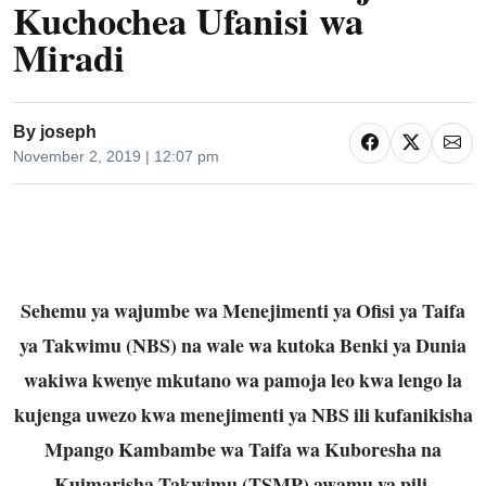
Kuchochea Ufanisi wa
Miradi
By
joseph
November 2, 2019 | 12:07 pm
Sehemu ya wajumbe wa Menejimenti ya Ofisi ya Taifa
ya Takwimu (NBS) na wale
wa kutoka Benki ya Dunia
wakiwa kwenye mkutano wa pamoja leo kwa lengo la
kujenga uwezo kwa menejimenti ya NBS ili kufanikisha
Mpango Kambambe wa Taifa
wa Kuboresha na
Kuimarisha Takwimu (TSMP) awamu ya pili.