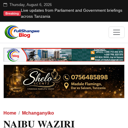
Thursday, August 6, 2026
Live updates from Parliament and Government briefings
Breaking
across Tanzania
Home
Mchanganyiko
NAIBU WAZIRI