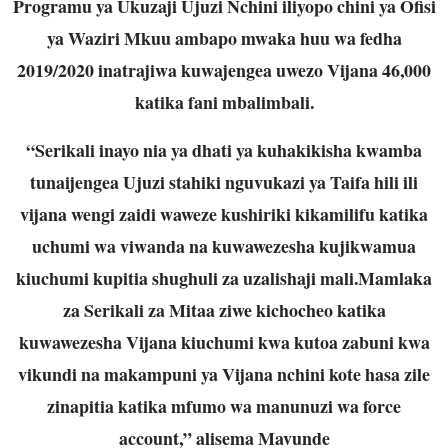
Programu ya Ukuzaji Ujuzi Nchini iliyopo chini ya Ofisi
ya Waziri Mkuu ambapo mwaka huu wa fedha
2019/2020 inatrajiwa kuwajengea uwezo Vijana 46,000
katika fani mbalimbali.
“Serikali inayo nia ya dhati ya kuhakikisha kwamba
tunaijengea Ujuzi stahiki nguvukazi ya Taifa hili ili
vijana wengi zaidi waweze kushiriki kikamilifu katika
uchumi wa viwanda na kuwawezesha kujikwamua
kiuchumi kupitia shughuli za uzalishaji mali.Mamlaka
za Serikali za Mitaa ziwe kichocheo katika
kuwawezesha Vijana kiuchumi kwa kutoa zabuni kwa
vikundi na makampuni ya Vijana nchini kote hasa zile
zinapitia katika mfumo wa manunuzi wa force
account,” alisema Mavunde