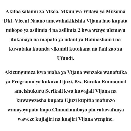
Akitoa salamu za Mkoa, Mkuu wa Wilaya ya Musoma
Dkt. Vicent Naano amewahakikishia Vijana hao kupata
mikopo ya asilimia 4 na asilimia 2 kwa wenye ulemavu
itokanayo na mapato ya ndani ya Halmashauri na
kuwataka kuunda vikundi kutokana na fani zao za
Ufundi.
Akizungumza kwa niaba ya Vijana wenzake wanafuika
ya Programu ya kukuza Ujuzi, Bw. Baraka Emmanuel
ameishukuru Serikali kwa kuwajali Vijana na
kuwawezesha kupata Ujuzi kupitia mafunzo
wanayoyapata hapo Chuoni ambayo pia yatawafanya
waweze kujiajiri na kuajiri Vijana wengine.