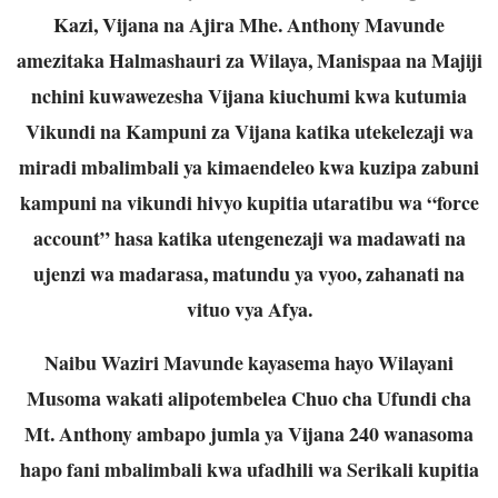
Kazi, Vijana na Ajira Mhe. Anthony Mavunde
amezitaka Halmashauri za Wilaya, Manispaa na Majiji
nchini kuwawezesha Vijana kiuchumi kwa kutumia
Vikundi na Kampuni za Vijana katika utekelezaji wa
miradi mbalimbali ya kimaendeleo kwa kuzipa zabuni
kampuni na vikundi hivyo kupitia utaratibu wa “force
account” hasa katika utengenezaji wa madawati na
ujenzi wa madarasa, matundu ya vyoo, zahanati na
vituo vya Afya.
Naibu Waziri Mavunde kayasema hayo Wilayani
Musoma wakati alipotembelea Chuo cha Ufundi cha
Mt. Anthony ambapo jumla ya Vijana 240 wanasoma
hapo fani mbalimbali kwa ufadhili wa Serikali kupitia