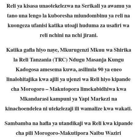
Reli ya kisasa unaotekelezwa na Serikali ya awamu ya
tano una lengo la kuboresha miundombinu ya reli na
kuongeza ufanisi katika utoaji huduma za usafiri wa
reli nchini na nchi jirani.
Katika gafla hiyo naye, Mkurugenzi Mkuu wa Shirika
la Reli Tanzania (TRC) Ndugu Masanja Kungu
Kadogosa amesema kuwa, asilimia 90 ya eneo
linalohitajika kwa ajili ya ujenzi wa Reli hiyo kipande
cha Morogoro – Makutopora limekabidhiwa kwa
Mkandarasi kampuni ya Yapi Markezi na
kinachoendelea ni utekelezaji ili wamalize kwa wakati.
Sambamba na hafla ya utandikaji wa Reli kwa kipande
cha pili Morogoro-Makutipora Naibu Waziri