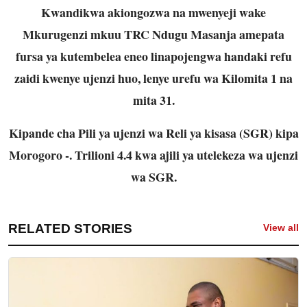
Kwandikwa akiongozwa na mwenyeji wake
Mkurugenzi mkuu TRC Ndugu Masanja amepata
fursa ya kutembelea eneo linapojengwa handaki refu
zaidi kwenye ujenzi huo, lenye urefu wa Kilomita 1 na
mita 31.
Kipande cha Pili ya ujenzi wa Reli ya kisasa (SGR) kipa
Morogoro -. Trilioni 4.4 kwa ajili ya utelekeza wa ujenzi
wa SGR.
RELATED STORIES
View all