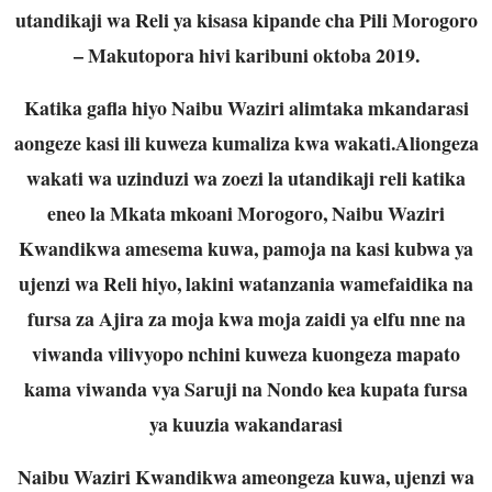
utandikaji wa Reli ya kisasa kipande cha Pili Morogoro
– Makutopora hivi karibuni oktoba 2019.
Katika gafla hiyo Naibu Waziri alimtaka mkandarasi
aongeze kasi ili kuweza kumaliza kwa wakati.Aliongeza
wakati wa uzinduzi wa zoezi la utandikaji reli katika
eneo la Mkata mkoani Morogoro, Naibu Waziri
Kwandikwa amesema kuwa, pamoja na kasi kubwa ya
ujenzi wa Reli hiyo, lakini watanzania wamefaidika na
fursa za Ajira za moja kwa moja zaidi ya elfu nne na
viwanda vilivyopo nchini kuweza kuongeza mapato
kama viwanda vya Saruji na Nondo kea kupata fursa
ya kuuzia wakandarasi
Naibu Waziri Kwandikwa ameongeza kuwa, ujenzi wa