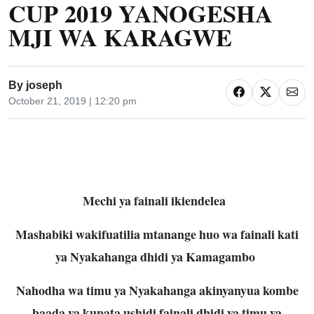
CUP 2019 YANOGESHA
MJI WA KARAGWE
By
joseph
October 21, 2019 | 12:20 pm
Mechi ya fainali ikiendelea
Mashabiki wakifuatilia mtanange huo wa fainali kati
ya Nyakahanga dhidi ya Kamagambo
Nahodha wa timu ya Nyakahanga akinyanyua kombe
baada ya kupata ushidi fainali dhidi ya timu ya