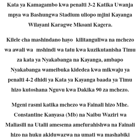
Kata ya Kamagambo kwa penalti 3-2 Katika Uwanja
mpya wa Bashungwa Stadium uliopo mjini Kayanga
Wilayani Karagwe Mkoani Kagera.
Kilele cha mashindano hayo kilitanguliwa na mchezo
wa awali wa mshindi wa tatu kwa kuzikutanisha Timu
za kata ya Nyakabanga na Kayanga, ambapo
Nyakabanga wameibuka kidedea kwa mikwaju ya
penalti 4-2 dhidi ya Kata ya Kayanga baada ya Timu
hizo kutoshana Nguvu kwa Dakika 90 za mchezo.
Mgeni rasmi katika mchezo wa Fainali hizo Mhe.
Constantine Kanyasa (Mb) na Naibu Waziri wa
Maliasili na Utalii amesema amefurahishwa na Fainali
hizo na huku akiduwazwa na umati wa mashabiki