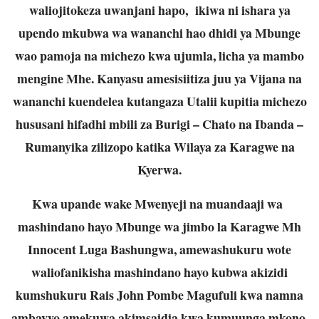
waliojitokeza uwanjani hapo, ikiwa ni ishara ya
upendo mkubwa wa wananchi hao dhidi ya Mbunge
wao pamoja na michezo kwa ujumla, licha ya mambo
mengine Mhe. Kanyasu amesisiitiza juu ya Vijana na
wananchi kuendelea kutangaza Utalii kupitia michezo
hususani hifadhi mbili za Burigi – Chato na Ibanda –
Rumanyika zilizopo katika Wilaya za Karagwe na
Kyerwa.
Kwa upande wake Mwenyeji na muandaaji wa
mashindano hayo Mbunge wa jimbo la Karagwe Mh
Innocent Luga Bashungwa, amewashukuru wote
waliofanikisha mashindano hayo kubwa akizidi
kumshukuru Rais John Pombe Magufuli kwa namna
ambavyo amekuwa akimsaidia kwa kumuunga mkono,