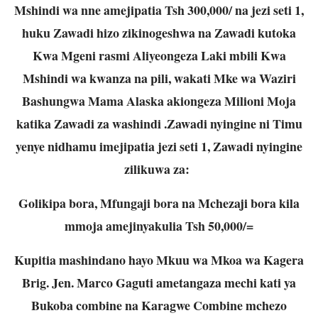
Mshindi wa nne amejipatia Tsh 300,000/ na jezi seti 1,
huku Zawadi hizo zikinogeshwa na Zawadi kutoka
Kwa Mgeni rasmi Aliyeongeza Laki mbili Kwa
Mshindi wa kwanza na pili, wakati Mke wa Waziri
Bashungwa Mama Alaska akiongeza Milioni Moja
katika Zawadi za washindi .Zawadi nyingine ni Timu
yenye nidhamu imejipatia jezi seti 1, Zawadi nyingine
zilikuwa za:
Golikipa bora, Mfungaji bora na Mchezaji bora kila
mmoja amejinyakulia Tsh 50,000/=
Kupitia mashindano hayo Mkuu wa Mkoa wa Kagera
Brig. Jen. Marco Gaguti ametangaza mechi kati ya
Bukoba combine na Karagwe Combine mchezo