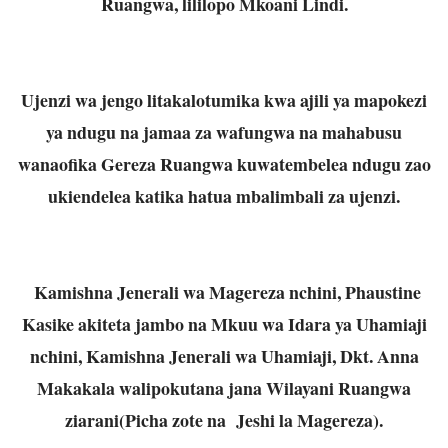
Ruangwa, lililopo Mkoani Lindi.
Ujenzi wa jengo litakalotumika kwa ajili ya mapokezi
ya ndugu na jamaa za wafungwa na mahabusu
wanaofika Gereza Ruangwa kuwatembelea ndugu zao
ukiendelea katika hatua mbalimbali za ujenzi.
Kamishna Jenerali wa Magereza nchini, Phaustine
Kasike akiteta jambo na Mkuu wa Idara ya Uhamiaji
nchini, Kamishna Jenerali wa Uhamiaji, Dkt. Anna
Makakala walipokutana jana Wilayani Ruangwa
ziarani(Picha zote na Jeshi la Magereza).