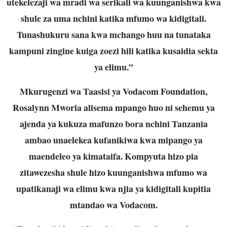
utekelezaji wa mradi wa serikali wa kuunganishwa kwa
shule za uma nchini katika mfumo wa kidigitali.
Tunashukuru sana kwa mchango huu na tunataka
kampuni zingine kuiga zoezi hili katika kusaidia sekta
ya elimu.”
Mkurugenzi wa Taasisi ya Vodacom Foundation,
Rosalynn Mworia alisema mpango huo ni sehemu ya
ajenda ya kukuza mafunzo bora nchini Tanzania
ambao unaelekea kufanikiwa kwa mipango ya
maendeleo ya kimataifa. Kompyuta hizo pia
zitawezesha shule hizo kuunganishwa mfumo wa
upatikanaji wa elimu kwa njia ya kidigitali kupitia
mtandao wa Vodacom.