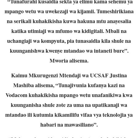
“Tunafurahi kusaidia sekta ya elimu kama sehemu ya
mpango wetu wa uwekezaji wa kijamii. Tumeshirikiana
na serikali kuhakikisha kuwa hakuna mtu anayesalia
katika utimiaji wa mfumo wa kidigitali. Mbali na
uchangiaji wa kompyuta, pia tunasaidia kila shule na
kuunganishwa kwenye mtandao wa intaneti bure”.
Mworia alisema.
Kaimu Mkurugenzi Mtendaji wa UCSAF Justina
Mashiba alisema, “Tunajivunia kufanya kazi na
Vodacom kuhakikisha mpango wetu unafanikiwa kwa
kuunganisha shule zote za uma na upatikanaji wa
mtandao ili kutumia kikamilifu vifaa vya teknolojia ya
habari na mawasiliano”.