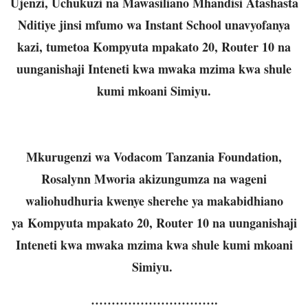
Ujenzi, Uchukuzi na Mawasiliano Mhandisi Atashasta
Nditiye jinsi mfumo wa Instant School unavyofanya
kazi, tumetoa Kompyuta mpakato 20, Router 10 na
uunganishaji Inteneti kwa mwaka mzima kwa shule
kumi mkoani Simiyu.
Mkurugenzi wa Vodacom Tanzania Foundation,
Rosalynn Mworia akizungumza na wageni
waliohudhuria kwenye sherehe ya makabidhiano
ya Kompyuta mpakato 20, Router 10 na uunganishaji
Inteneti kwa mwaka mzima kwa shule kumi mkoani
Simiyu.
………………………….