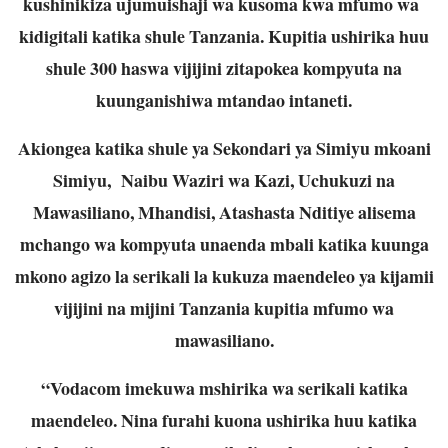
kushinikiza ujumuishaji wa kusoma kwa mfumo wa
kidigitali katika shule Tanzania. Kupitia ushirika huu
shule 300 haswa vijijini zitapokea kompyuta na
kuunganishiwa mtandao intaneti.
Akiongea katika shule ya Sekondari ya Simiyu mkoani
Simiyu, Naibu Waziri wa Kazi, Uchukuzi na
Mawasiliano, Mhandisi, Atashasta Nditiye alisema
mchango wa kompyuta unaenda mbali katika kuunga
mkono agizo la serikali la kukuza maendeleo ya kijamii
vijijini na mijini Tanzania kupitia mfumo wa
mawasiliano.
“Vodacom imekuwa mshirika wa serikali katika
maendeleo. Nina furahi kuona ushirika huu katika