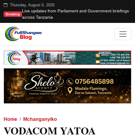
Thursday, August 6, 2026
Live updates from Parliament and Government briefings
Breaking
across Tanzania
Home
Mchanganyiko
VODACOM YATOA