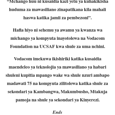
“Mchango huu ni kusaidia kazi yetu ya kuhakikisha
huduma za mawasiliano zinapatikana kila mahali
haswa katika jamii za pembezoni”.
Hafla hiyo ni sehemu ya awamu ya kwanza wa
michango ya kompyuta inayotolewa na Vodacom
Foundation na UCSAF kwa shule za uma nchini.
Vodacom imekuwa ikishiriki katika kusaidia
maendeleo ya teknolojia ya mawasiliano ya habari
shuleni kupitia mpango wake wa shule nzuri ambapo
madawati 75 na kompyuta zilitolewa katika shule za
sekondari ya Kambangwa, Makumbusho, Mtakuja
pamoja na shule ya sekondari ya Kinyerezi.
Ends