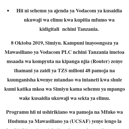
Hii ni sehemu ya ajenda ya Vodacom ya kusaidia
ukuwaji wa elimu kwa kupitia mfumo wa
kidigitali nchini Tanzania.
8 Oktoba 2019, Simiyu. Kampuni inayoongoza ya
Mawasiliano ya Vodacom PLC nchini Tanzania imetoa
msaada wa kompyuta na kipanga njia (Router) zenye
thamani ya zaidi ya TZS milioni 48 pamoja na
kuunganisha kwenye mtandao wa intaneti kwa shule
kumi katika mkoa wa Simiyu kama sehemu ya mpango
wake kusaidia ukuwaji wa sekta ya elimu.
Programu hii ni ushirikiano wa pamoja na Mfuko wa
Huduma ya Mawasiliano ya (UCSAF) yenye lengo la