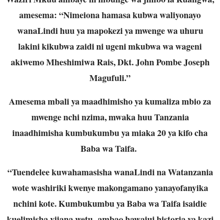
amesema: “Nimeiona hamasa kubwa waliyonayo
wanaLindi huu ya mapokezi ya mwenge wa uhuru
lakini kikubwa zaidi ni ugeni mkubwa wa wageni
akiwemo Mheshimiwa Rais, Dkt. John Pombe Joseph
Magufuli.”
Amesema mbali ya maadhimisho ya kumaliza mbio za
mwenge nchi nzima, mwaka huu Tanzania
inaadhimisha kumbukumbu ya miaka 20 ya kifo cha
Baba wa Taifa.
“Tuendelee kuwahamasisha wanaLindi na Watanzania
wote washiriki kwenye makongamano yanayofanyika
nchini kote. Kumbukumbu ya Baba wa Taifa isaidie
kuelimisha vijana wetu ambao hawajui historia ya kazi