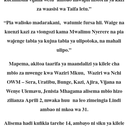
za waasisi wa Taifa letu.”
“Pia walioko madarakani, watumie fursa hii. Waige na
kuenzi kazi za viongozi kama Mwalimu Nyerere na pia
wajenge tabia ya kujua tabia ya ulipotoka, na mahali
ulipo.”
Mapema, akitoa taarifa ya maandalizi ya kilele cha
mbio za mwenge kwa Waziri Mkuu, Waziri wa Nchi
OWM – Sera, Uratibu, Bunge, Kazi, Ajira, Vijana na
Wenye Ulemavu, Jenista Mhagama alisema mbio hizo
zilianza Aprili 2, mwaka huu na leo zimeingia Lindi
ambao ni mkoa wa 31.
Alisema hadi kufikia tarehe 14, ambayo ni siku ya kilele