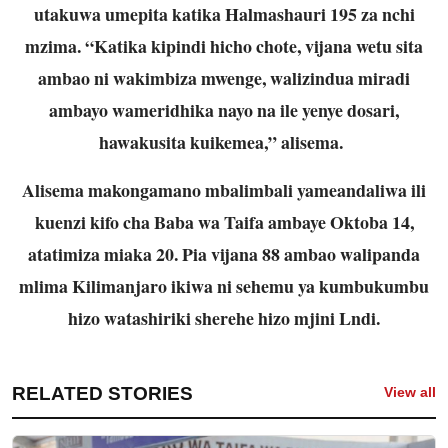
utakuwa umepita katika Halmashauri 195 za nchi
mzima. “Katika kipindi hicho chote, vijana wetu sita
ambao ni wakimbiza mwenge, walizindua miradi
ambayo wameridhika nayo na ile yenye dosari,
hawakusita kuikemea,” alisema.
Alisema makongamano mbalimbali yameandaliwa ili
kuenzi kifo cha Baba wa Taifa ambaye Oktoba 14,
atatimiza miaka 20. Pia vijana 88 ambao walipanda
mlima Kilimanjaro ikiwa ni sehemu ya kumbukumbu
hizo watashiriki sherehe hizo mjini Lndi.
RELATED STORIES
View all