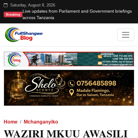
Saturday, August 8, 2026
Live updates from Parliament and Government briefings
Breaking
across Tanzania
Home
Mchanganyiko
WAZIRI MKUU AWASILI