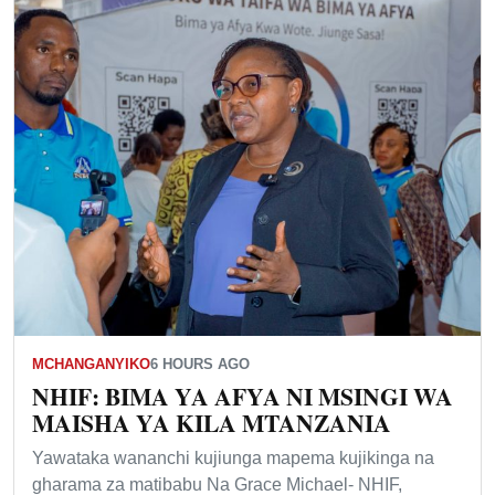
MCHANGANYIKO
6 HOURS AGO
NHIF: BIMA YA AFYA NI MSINGI WA
MAISHA YA KILA MTANZANIA
Yawataka wananchi kujiunga mapema kujikinga na
gharama za matibabu Na Grace Michael- NHIF,