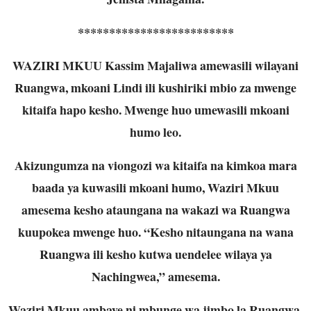
*************************
WAZIRI MKUU Kassim Majaliwa amewasili wilayani
Ruangwa, mkoani Lindi ili kushiriki mbio za mwenge
kitaifa hapo kesho. Mwenge huo umewasili mkoani
humo leo.
Akizungumza na viongozi wa kitaifa na kimkoa mara
baada ya kuwasili mkoani humo, Waziri Mkuu
amesema kesho ataungana na wakazi wa Ruangwa
kuupokea mwenge huo. “Kesho nitaungana na wana
Ruangwa ili kesho kutwa uendelee wilaya ya
Nachingwea,” amesema.
Waziri Mkuu ambaye ni mbunge wa jimbo la Ruangwa,