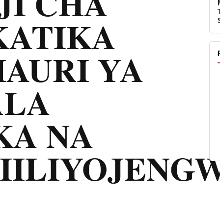
JI CHA
KATIKA
AURI YA
ALA
KA NA
IILIYOJENG