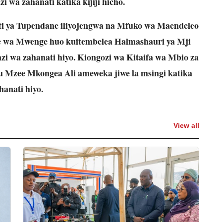
zi wa zahanati katika kijiji hicho.
 ya Tupendane iliyojengwa na Mfuko wa Maendeleo
 wa Mwenge huo kuitembelea Halmashauri ya Mji
zi wa zahanati hiyo. Kiongozi wa Kitaifa wa Mbio za
Mzee Mkongea Ali ameweka jiwe la msingi katika
hanati hiyo.
View all