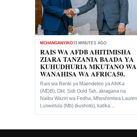
MCHANGANYIKO
33 MINUTES AGO
RAIS WA AFDB AHITIMISHA
ZIARA TANZANIA BAADA YA
KUHUDHURIA MKUTANO WA
WANAHISA WA AFRICA50.
Rais wa Benki ya Maendeleo ya AfriKa
(AfDB), Dkt. Sidi Ould Tah, akiagana na
Naibu Waziri wa Fedha, Mheshimiwa Lauren
Luswetula (Mb) (kushoto), katika…