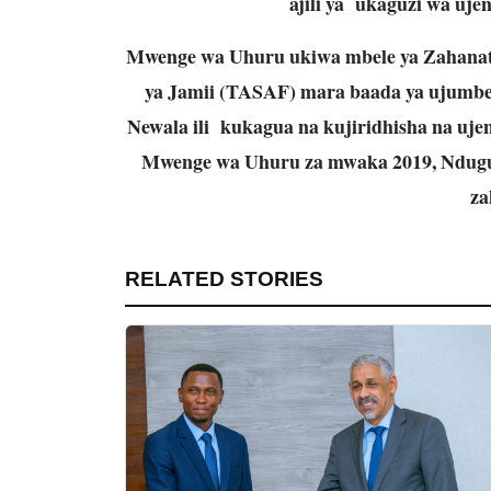
ajili ya ukaguzi wa ujen
Mwenge wa Uhuru ukiwa mbele ya Zahanati
ya Jamii (TASAF) mara baada ya ujumbe
Newala ili kukagua na kujiridhisha na ujen
Mwenge wa Uhuru za mwaka 2019, Ndugu 
za
RELATED STORIES