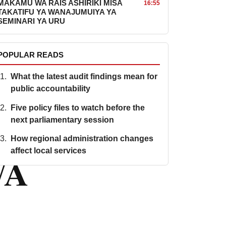
MAKAMU WA RAIS ASHIRIKI MISA
16:55
TAKATIFU YA WANAJUMUIYA YA
SEMINARI YA URU
POPULAR READS
What the latest audit findings mean for
public accountability
Five policy files to watch before the
next parliamentary session
How regional administration changes
affect local services
WA