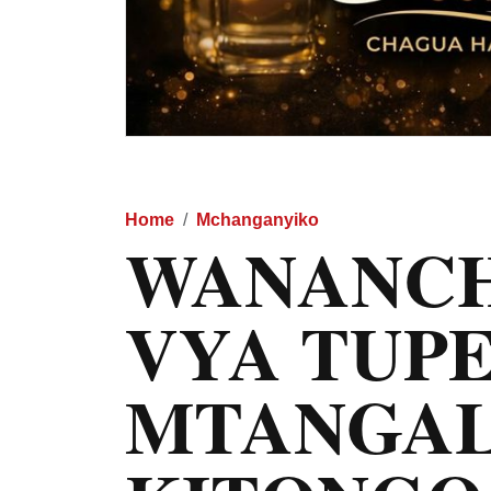
Home
Mchanganyiko
WANANCHI
VYA TUP
MTANGA