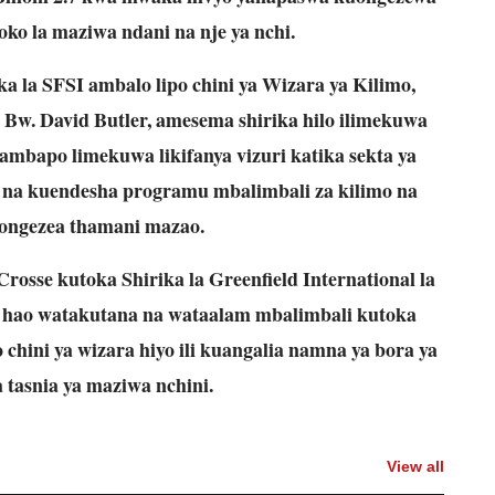
oko la maziwa ndani na nje ya nchi.
 la SFSI ambalo lipo chini ya Wizara ya Kilimo,
 Bw. David Butler, amesema shirika hilo ilimekuwa
 ambapo limekuwa likifanya vizuri katika sekta ya
 na kuendesha programu mbalimbali za kilimo na
aongezea thamani mazao.
osse kutoka Shirika la Greenfield International la
i hao watakutana na wataalam mbalimbali kutoka
 chini ya wizara hiyo ili kuangalia namna ya bora ya
 tasnia ya maziwa nchini.
View all