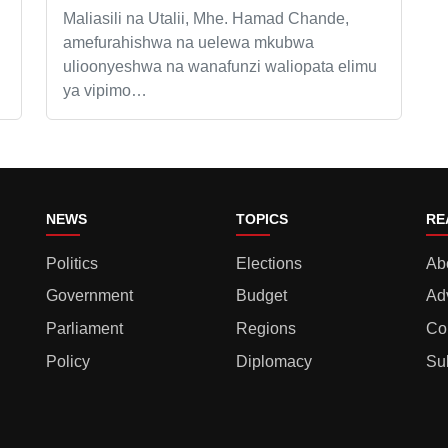
Maliasili na Utalii, Mhe. Hamad Chande,
amefurahishwa na uelewa mkubwa
ulioonyeshwa na wanafunzi waliopata elimu
ya vipimo…
NEWS
TOPICS
RE
Politics
Elections
Ab
Government
Budget
Ad
Parliament
Regions
Co
Policy
Diplomacy
Su