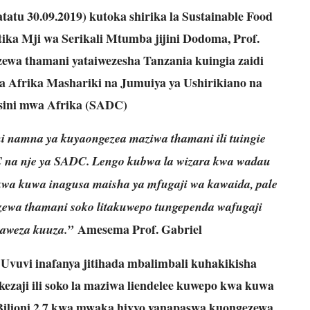
atu 30.09.2019) kutoka shirika la Sustainable Food
tika Mji wa Serikali Mtumba jijini Dodoma, Prof.
wa thamani yataiwezesha Tanzania kuingia zaidi
ya Afrika Mashariki na Jumuiya ya Ushirikiano na
ini mwa Afrika (SADC)
i namna ya kuyaongezea maziwa thamani ili tuingie
DC na nje ya SADC. Lengo kubwa la wizara kwa wadau
wa kuwa inagusa maisha ya mfugaji wa kawaida, pale
ewa thamani soko litakuwepo tungependa wafugaji
Amesema Prof. Gabriel
taweza kuuza.”
vuvi inafanya jitihada mbalimbali kuhakikisha
ezaji ili soko la maziwa liendelee kuwepo kwa kuwa
 Bilioni 2.7 kwa mwaka hivyo yanapaswa kuongezewa