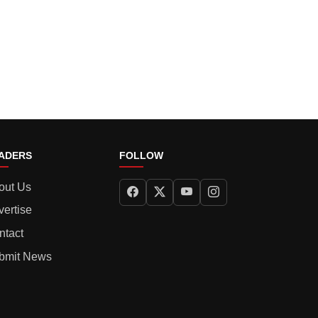
ADERS
FOLLOW
out Us
vertise
ntact
bmit News