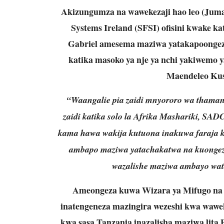
Akizungumza na wawekezaji hao leo (Jumat
Systems Ireland (SFSI) ofisini kwake ka
Gabriel amesema maziwa yatakapoongeze
katika masoko ya nje ya nchi yakiwemo 
Maendeleo Kus
“Waangalie pia zaidi mnyororo wa thaman
zaidi katika solo la Afrika Mashariki, SA
kama hawa wakija kutuona inakuwa faraja k
ambapo maziwa yatachakatwa na kuongez
wazalishe maziwa ambayo wa
Ameongeza kuwa Wizara ya Mifugo na U
inatengeneza mazingira wezeshi kwa wawek
kwa sasa Tanzania inazalisha maziwa lita