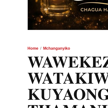
Home
Mchanganyiko
WAWEKEZ
WATAKI
KUYAON