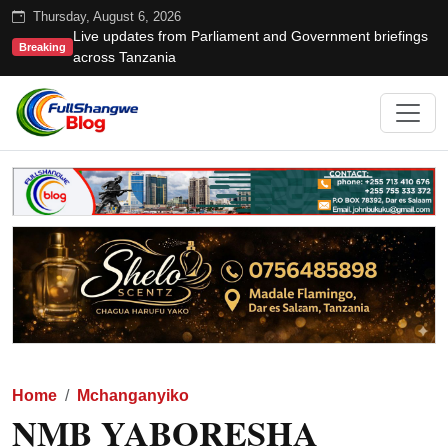
Thursday, August 6, 2026
Live updates from Parliament and Government briefings
Breaking
across Tanzania
Home
Mchanganyiko
NMB YABORESHA