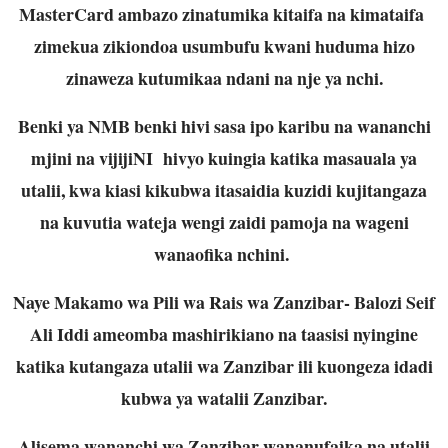
MasterCard ambazo zinatumika kitaifa na kimataifa
zimekua zikiondoa usumbufu kwani huduma hizo
zinaweza kutumikaa ndani na nje ya nchi.
Benki ya NMB benki hivi sasa ipo karibu na wananchi
mjini na vijijiNI hivyo kuingia katika masauala ya
utalii, kwa kiasi kikubwa itasaidia kuzidi kujitangaza
na kuvutia wateja wengi zaidi pamoja na wageni
wanaofika nchini.
Naye Makamo wa Pili wa Rais wa Zanzibar- Balozi Seif
Ali Iddi ameomba mashirikiano na taasisi nyingine
katika kutangaza utalii wa Zanzibar ili kuongeza idadi
kubwa ya watalii Zanzibar.
Alisema wananchi wa Zanzibar wananufaika na utalii