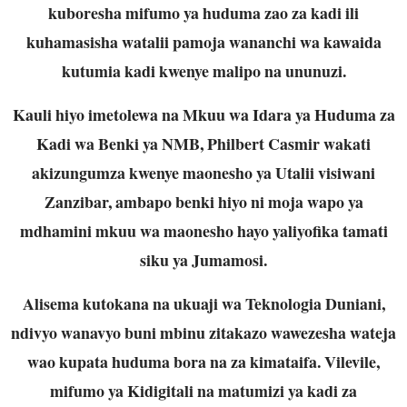
kuboresha mifumo ya huduma zao za kadi ili
kuhamasisha watalii pamoja wananchi wa kawaida
kutumia kadi kwenye malipo na ununuzi.
Kauli hiyo imetolewa na Mkuu wa Idara ya Huduma za
Kadi wa Benki ya NMB, Philbert Casmir wakati
akizungumza kwenye maonesho ya Utalii visiwani
Zanzibar, ambapo benki hiyo ni moja wapo ya
mdhamini mkuu wa maonesho hayo yaliyofika tamati
siku ya Jumamosi.
Alisema kutokana na ukuaji wa Teknologia Duniani,
ndivyo wanavyo buni mbinu zitakazo wawezesha wateja
wao kupata huduma bora na za kimataifa. Vilevile,
mifumo ya Kidigitali na matumizi ya kadi za