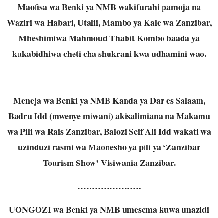
Maofisa wa Benki ya NMB wakifurahi pamoja na
Waziri wa Habari, Utalii, Mambo ya Kale wa Zanzibar,
Mheshimiwa Mahmoud Thabit Kombo baada ya
kukabidhiwa cheti cha shukrani kwa udhamini wao.
Meneja wa Benki ya NMB Kanda ya Dar es Salaam,
Badru Idd (mwenye miwani) akisalimiana na Makamu
wa Pili wa Rais Zanzibar, Balozi Seif Ali Idd wakati wa
uzinduzi rasmi wa Maonesho ya pili ya ‘Zanzibar
Tourism Show’ Visiwania Zanzibar.
………………….
UONGOZI wa Benki ya NMB umesema kuwa unazidi