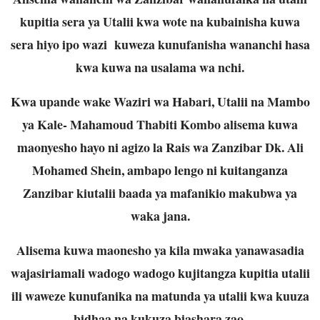
kupitia sera ya Utalii kwa wote na kubainisha kuwa
sera hiyo ipo wazi kuweza kunufanisha wananchi hasa
kwa kuwa na usalama wa nchi.
Kwa upande wake Waziri wa Habari, Utalii na Mambo
ya Kale- Mahamoud Thabiti Kombo alisema kuwa
maonyesho hayo ni agizo la Rais wa Zanzibar Dk. Ali
Mohamed Shein, ambapo lengo ni kuitanganza
Zanzibar kiutalii baada ya mafanikio makubwa ya
waka jana.
Alisema kuwa maonesho ya kila mwaka yanawasadia
wajasiriamali wadogo wadogo kujitangza kupitia utalii
ili waweze kunufanika na matunda ya utalii kwa kuuza
bidhaa na kukuza biashara zao.