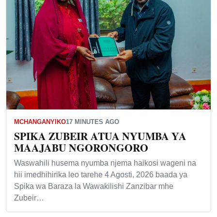
MCHANGANYIKO
17 MINUTES AGO
SPIKA ZUBEIR ATUA NYUMBA YA
MAAJABU NGORONGORO
Waswahili husema nyumba njema haikosi wageni na
hii imedhihirika leo tarehe 4 Agosti, 2026 baada ya
Spika wa Baraza la Wawakilishi Zanzibar mhe
Zubeir…