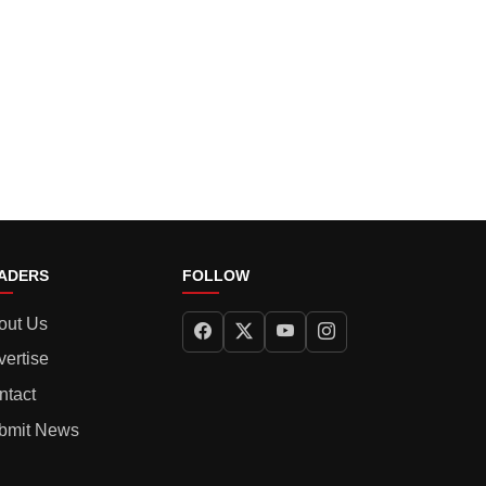
ADERS
FOLLOW
out Us
vertise
ntact
bmit News