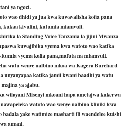
tani ya ngozi.
o wao dhidi ya jua kwa kuwavalisha kofia pana
 kukaa kivulini, kutumia miamvuli.
irika la Standing Voice Tanzania la jijini Mwanza
paswa kuwajibika vyema kwa watoto wao katika
vitumia vyema kofia pana,mafuta na miamvuli.
ha watu wenye ualbino mkoa wa Kagera Burchard
a unyanyapaa katika jamii kwani baadhi ya watu
 majina ya ajabu.
a wilayani Misenyi mkoani hapa ametajwa kukerwa
awapeleka watoto wao wenye ualbino kliniki kwa
 badala yake watimize masharti ili waendelee kuishi
wa amani.