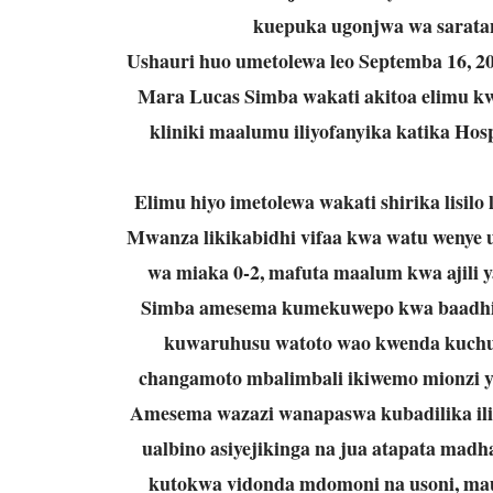
kuepuka ugonjwa wa saratani
Ushauri huo umetolewa leo Septemba 16, 2
Mara Lucas Simba wakati akitoa elimu kw
kliniki maalumu iliyofanyika katika Hos
Elimu hiyo imetolewa wakati shirika lisilo 
Mwanza likikabidhi vifaa kwa watu wenye 
wa miaka 0-2, mafuta maalum kwa ajili y
Simba amesema kumekuwepo kwa baadhi y
kuwaruhusu watoto wao kwenda kuchu
changamoto mbalimbali ikiwemo mionzi ya
Amesema wazazi wanapaswa kubadilika il
ualbino asiyejikinga na jua atapata ma
kutokwa vidonda mdomoni na usoni, ma