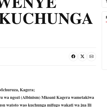
WENYE
 KUCHUNGA
 Mchuruza,
Kagera;
vu wa ngozi (Albinism) Mkoani Kagera wametakiwa
su watoto wao kuchunga mifugo wakati wa jua Ili