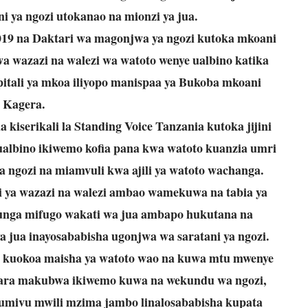
 ya ngozi utokanao na mionzi ya jua.
019 na Daktari wa magonjwa ya ngozi kutoka mkoani
a wazazi na walezi wa watoto wenye ualbino katika
pitali ya mkoa iliyopo manispaa ya Bukoba mkoani
Kagera.
la kiserikali la Standing Voice Tanzania kutoka jijini
ualbino ikiwemo kofia pana kwa watoto kuanzia umri
a ngozi na miamvuli kwa ajili ya watoto wachanga.
a wazazi na walezi ambao wamekuwa na tabia ya
nga mifugo wakati wa jua ambapo hukutana na
 jua inayosababisha ugonjwa wa saratani ya ngozi.
i kuokoa maisha ya watoto wao na kuwa mtu mwenye
dhara makubwa ikiwemo kuwa na wekundu wa ngozi,
umivu mwili mzima jambo linalosababisha kupata