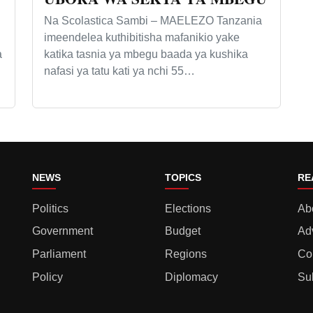
Na Scolastica Sambi – MAELEZO Tanzania
imeendelea kuthibitisha mafanikio yake
a
katika tasnia ya mbegu baada ya kushika
nafasi ya tatu kati ya nchi 55…
NEWS
TOPICS
RE
Politics
Elections
Ab
Government
Budget
Ad
Parliament
Regions
Co
Policy
Diplomacy
Su