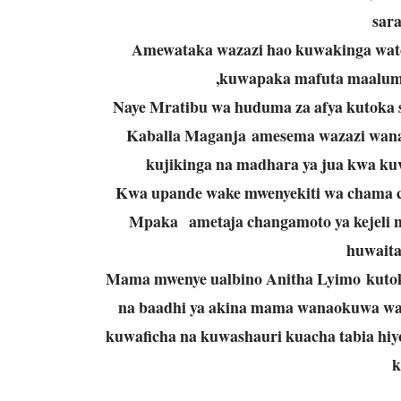
sara
Amewataka wazazi hao kuwakinga watot
,kuwapaka mafuta maalum,
Naye Mratibu wa huduma za afya kutoka sh
Kaballa Maganja amesema wazazi wana
kujikinga na madhara ya jua kwa ku
Kwa upande wake mwenyekiti wa chama c
Mpaka ametaja changamoto ya kejeli n
huwaita
Mama mwenye ualbino Anitha Lyimo kutok
na baadhi ya akina mama wanaokuwa wan
kuwaficha na kuwashauri kuacha tabia hiyo
k