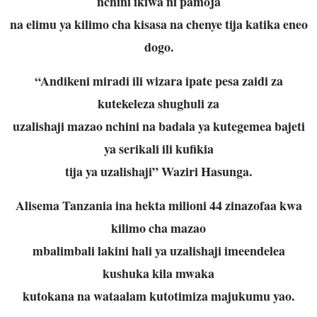
nchini ikiwa ni pamoja
na elimu ya kilimo cha kisasa na chenye tija katika eneo
dogo.
“Andikeni miradi ili wizara ipate pesa zaidi za
kutekeleza shughuli za
uzalishaji mazao nchini na badala ya kutegemea bajeti
ya serikali ili kufikia
tija ya uzalishaji” Waziri Hasunga.
Alisema Tanzania ina hekta milioni 44 zinazofaa kwa
kilimo cha mazao
mbalimbali lakini hali ya uzalishaji imeendelea
kushuka kila mwaka
kutokana na wataalam kutotimiza majukumu yao.