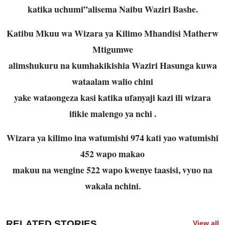
katika uchumi”alisema Naibu Waziri Bashe.
Katibu Mkuu wa Wizara ya Kilimo Mhandisi Matherw
Mtigumwe
alimshukuru na kumhakikishia Waziri Hasunga kuwa
wataalam walio chini
yake wataongeza kasi katika ufanyaji kazi ili wizara
ifikie malengo ya nchi .
Wizara ya kilimo ina watumishi 974 kati yao watumishi
452 wapo makao
makuu na wengine 522 wapo kwenye taasisi, vyuo na
wakala nchini.
RELATED STORIES
View all