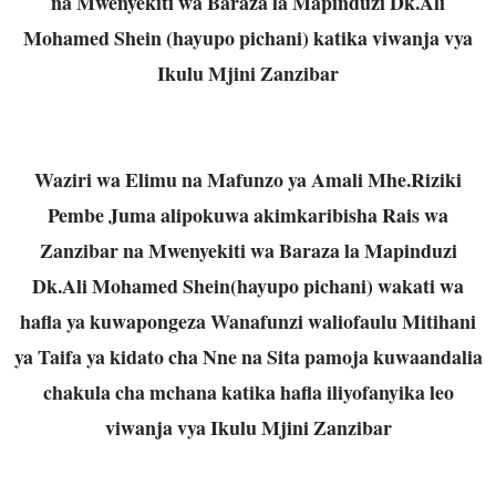
na Mwenyekiti wa Baraza la Mapinduzi Dk.Ali
Mohamed Shein (hayupo pichani) katika viwanja vya
Ikulu Mjini Zanzibar
Waziri wa Elimu na Mafunzo ya Amali Mhe.Riziki
Pembe Juma alipokuwa akimkaribisha Rais wa
Zanzibar na Mwenyekiti wa Baraza la Mapinduzi
Dk.Ali Mohamed Shein(hayupo pichani) wakati wa
hafla ya kuwapongeza Wanafunzi waliofaulu Mitihani
ya Taifa ya kidato cha Nne na Sita pamoja kuwaandalia
chakula cha mchana katika hafla iliyofanyika leo
viwanja vya Ikulu Mjini Zanzibar