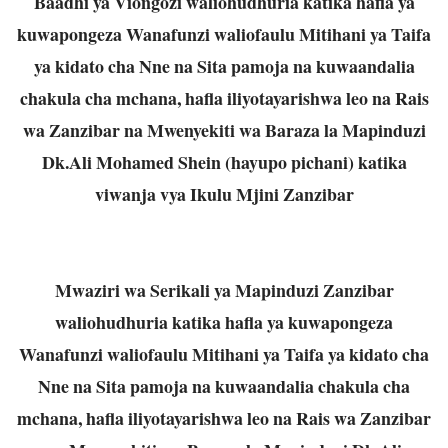
Baadhi ya Viongozi waliohudhuria katika hafla ya
kuwapongeza Wanafunzi waliofaulu Mitihani ya Taifa
ya kidato cha Nne na Sita pamoja na kuwaandalia
chakula cha mchana, hafla iliyotayarishwa leo na Rais
wa Zanzibar na Mwenyekiti wa Baraza la Mapinduzi
Dk.Ali Mohamed Shein (hayupo pichani) katika
viwanja vya Ikulu Mjini Zanzibar
Mwaziri wa Serikali ya Mapinduzi Zanzibar
waliohudhuria katika hafla ya kuwapongeza
Wanafunzi waliofaulu Mitihani ya Taifa ya kidato cha
Nne na Sita pamoja na kuwaandalia chakula cha
mchana, hafla iliyotayarishwa leo na Rais wa Zanzibar