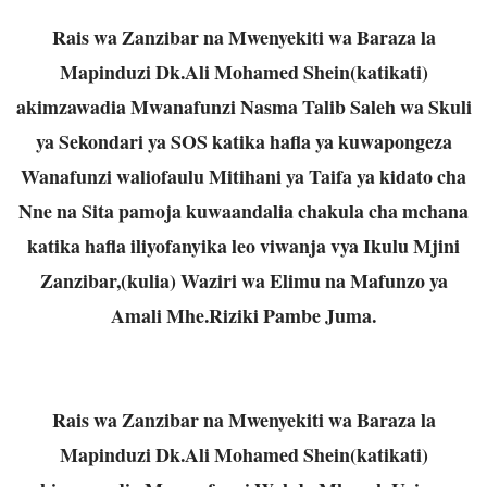
Rais wa Zanzibar na Mwenyekiti wa Baraza la
Mapinduzi Dk.Ali Mohamed Shein(katikati)
akimzawadia Mwanafunzi Nasma Talib Saleh wa Skuli
ya Sekondari ya SOS katika hafla ya kuwapongeza
Wanafunzi waliofaulu Mitihani ya Taifa ya kidato cha
Nne na Sita pamoja kuwaandalia chakula cha mchana
katika hafla iliyofanyika leo viwanja vya Ikulu Mjini
Zanzibar,(kulia) Waziri wa Elimu na Mafunzo ya
Amali Mhe.Riziki Pambe Juma.
Rais wa Zanzibar na Mwenyekiti wa Baraza la
Mapinduzi Dk.Ali Mohamed Shein(katikati)