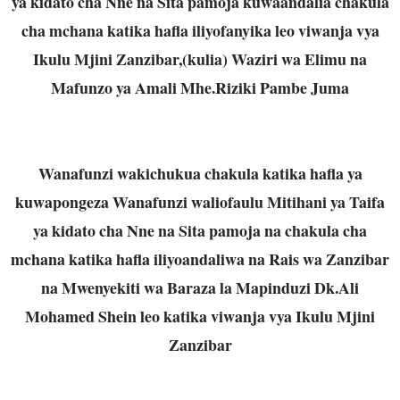
ya kidato cha Nne na Sita pamoja kuwaandalia chakula
cha mchana katika hafla iliyofanyika leo viwanja vya
Ikulu Mjini Zanzibar,(kulia) Waziri wa Elimu na
Mafunzo ya Amali Mhe.Riziki Pambe Juma
Wanafunzi wakichukua chakula katika hafla ya
kuwapongeza Wanafunzi waliofaulu Mitihani ya Taifa
ya kidato cha Nne na Sita pamoja na chakula cha
mchana katika hafla iliyoandaliwa na Rais wa Zanzibar
na Mwenyekiti wa Baraza la Mapinduzi Dk.Ali
Mohamed Shein leo katika viwanja vya Ikulu Mjini
Zanzibar