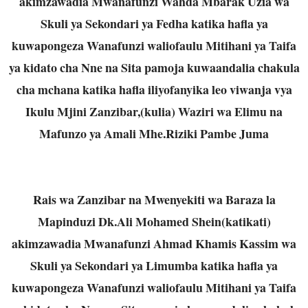
akimzawadia Mwanafunzi Wahda Mbarak Uzia wa
Skuli ya Sekondari ya Fedha katika hafla ya
kuwapongeza Wanafunzi waliofaulu Mitihani ya Taifa
ya kidato cha Nne na Sita pamoja kuwaandalia chakula
cha mchana katika hafla iliyofanyika leo viwanja vya
Ikulu Mjini Zanzibar,(kulia) Waziri wa Elimu na
Mafunzo ya Amali Mhe.Riziki Pambe Juma
Rais wa Zanzibar na Mwenyekiti wa Baraza la
Mapinduzi Dk.Ali Mohamed Shein(katikati)
akimzawadia Mwanafunzi Ahmad Khamis Kassim wa
Skuli ya Sekondari ya Limumba katika hafla ya
kuwapongeza Wanafunzi waliofaulu Mitihani ya Taifa