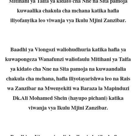
Mitihani ya Taifa ya kidato cha Nne na Sita pamoja
kuwaalika chakula cha mchana katika hafla
iliyofanyika leo viwanja vya Ikulu Mjini Zanzibar.
Baadhi ya Viongozi waliohudhuria katika hafla ya
kuwapongeza Wanafunzi waliofaulu Mitihani ya Taifa
ya kidato cha Nne na Sita pamoja na kuwaandalia
chakula cha mchana, hafla iliyotayarishwa leo na Rais
wa Zanzibar na Mwenyekiti wa Baraza la Mapinduzi
Dk.Ali Mohamed Shein (hayupo pichani) katika
viwanja vya Ikulu Mjini Zanzibar.