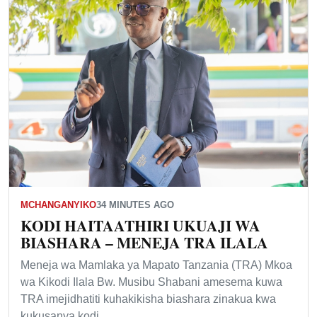
MCHANGANYIKO
34 MINUTES AGO
KODI HAITAATHIRI UKUAJI WA
BIASHARA – MENEJA TRA ILALA
Meneja wa Mamlaka ya Mapato Tanzania (TRA) Mkoa
wa Kikodi Ilala Bw. Musibu Shabani amesema kuwa
TRA imejidhatiti kuhakikisha biashara zinakua kwa
kukusanya kodi…