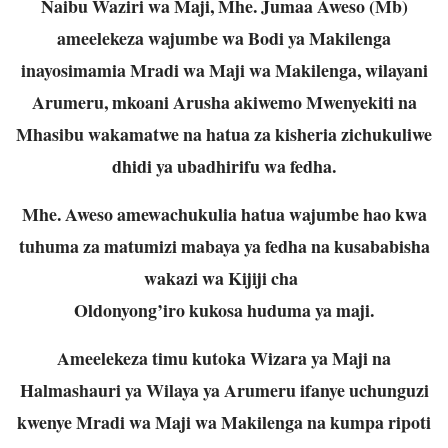
Naibu Waziri wa Maji, Mhe. Jumaa Aweso (Mb)
ameelekeza wajumbe wa Bodi ya Makilenga
inayosimamia Mradi wa Maji wa Makilenga, wilayani
Arumeru, mkoani Arusha akiwemo Mwenyekiti na
Mhasibu wakamatwe na hatua za kisheria zichukuliwe
dhidi ya ubadhirifu wa fedha.
Mhe. Aweso amewachukulia hatua wajumbe hao kwa
tuhuma za matumizi mabaya ya fedha na kusababisha
wakazi wa Kijiji cha
Oldonyong’iro kukosa huduma ya maji.
Ameelekeza timu kutoka Wizara ya Maji na
Halmashauri ya Wilaya ya Arumeru ifanye uchunguzi
kwenye Mradi wa Maji wa Makilenga na kumpa ripoti