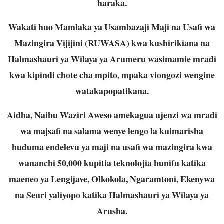
haraka.
Wakati huo Mamlaka ya Usambazaji Maji na Usafi wa
Mazingira Vijijini (RUWASA) kwa kushirikiana na
Halmashauri ya Wilaya ya Arumeru wasimamie mradi
kwa kipindi chote cha mpito, mpaka viongozi wengine
watakapopatikana.
Aidha, Naibu Waziri Aweso amekagua ujenzi wa mradi
wa majsafi na salama wenye lengo la kuimarisha
huduma endelevu ya maji na usafi wa mazingira kwa
wananchi 50,000 kupitia teknolojia bunifu katika
maeneo ya Lengijave, Olkokola, Ngaramtoni, Ekenywa
na Seuri yaliyopo katika Halmashauri ya Wilaya ya
Arusha.