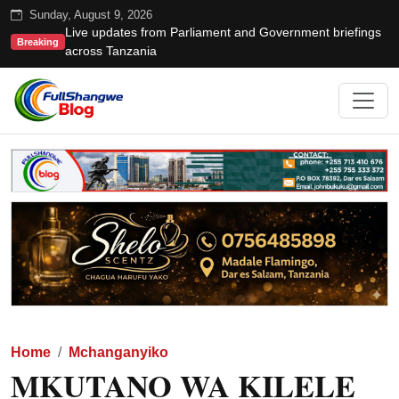
Sunday, August 9, 2026
Live updates from Parliament and Government briefings
Breaking
across Tanzania
Home
Mchanganyiko
MKUTANO WA KILELE