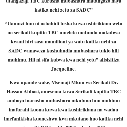
utangazaji TBC kurusha mubashara matangazo haya
katika nchi zetu za SADC”
“Uamuzi huu ni ushahidi tosha kuwa ushirikiano wetu
na serikali kupitia TBC umeleta matunda makubwa
kwani hivi sasa mamilioni ya watu katika nchi za
SADC wanaweza kushuhudia mubashara tukio hili
muhimu. Hii ni sifa kubwa kwa nchi yetu” alisisitiza
Jacqueline.
Kwa upande wake, Msemaji Mkuu wa Serikali Dr.
Hassan Abbasi, amesema kuwa Serikali kupitia TBC
ambayo inarusha mubashara mkutano huo muhimu
inafurahi kuona kuwa kwa kushirikiana na wadau
imefanikisha kuoneshwa kwa mkutano huo katika nchi