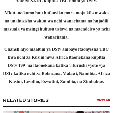
zote za SADC kupitia TBC ndani ya DStv.
Mkutano kama huu hufanyika mara moja kila mwaka
na unahusisha wakuu wa nchi wanachama na hujadili
masuala ya msingi kuhusu ustawi na maendeleo ya nchi
wanachama.
Chaneli hiyo maalum ya DStv ambayo itaonyesha TBC
kwa nchi za Kusini mwa Africa itaonekana kupitia
DStv 199 na itaonekana katika vifurushi vyote vya
DStv katika nchi za Botswana, Malawi, Namibia, Africa
Kusini, Lesotho, Eswatini, Zambia, na Zimbabwe.
RELATED STORIES
View all