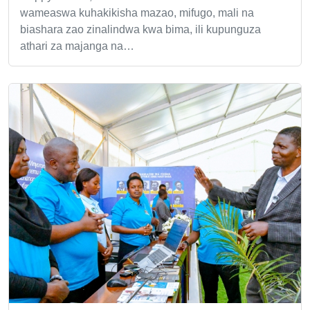
wameaswa kuhakikisha mazao, mifugo, mali na
biashara zao zinalindwa kwa bima, ili kupunguza
athari za majanga na…