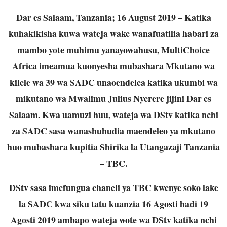
Dar es Salaam, Tanzania; 16 August 2019 – Katika
kuhakikisha kuwa wateja wake wanafuatilia habari za
mambo yote muhimu yanayowahusu, MultiChoice
Africa imeamua kuonyesha mubashara Mkutano wa
kilele wa 39 wa SADC unaoendelea katika ukumbi wa
mikutano wa Mwalimu Julius Nyerere jijini Dar es
Salaam. Kwa uamuzi huu, wateja wa DStv katika nchi
za SADC sasa wanashuhudia maendeleo ya mkutano
huo mubashara kupitia Shirika la Utangazaji Tanzania
– TBC.
DStv sasa imefungua chaneli ya TBC kwenye soko lake
la SADC kwa siku tatu kuanzia 16 Agosti hadi 19
Agosti 2019 ambapo wateja wote wa DStv katika nchi