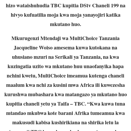
hizo wataishuhudia TBC kupitia DStv Chaneli 199 na
hivyo kufuatilia moja kwa moja yanayojiri katika
mkutano huo.
Mkurugenzi Mtendaji wa MultiChoice Tanzania
Jacqueline Woiso amesema kuwa kutokana na
uhusiano mzuri na Serikali ya Tanzania, na kwa
kuzingatia uzito wa mkutano huu unaofanyika hapa
nchini kwetu, MultiChoice imeamua kutenga chaneli
maalum kwa nchi za kusini mwa Africa ili kuwezesha
kurushwa mubashara kwa matangazo ya mkutano huo
kupitia chaneli yetu ya Taifa – TBC. “Kwa kuwa tuna
mtandao mkubwa kote barani Afrika tumeamua kwa
makusudi kabisa kushirikiana na shirika letu la