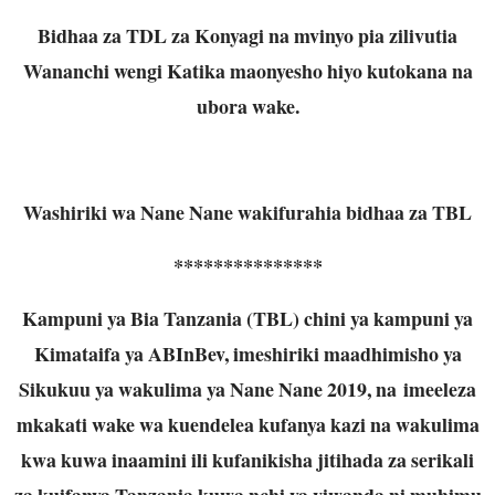
Bidhaa za TDL za Konyagi na mvinyo pia zilivutia
Wananchi wengi Katika maonyesho hiyo kutokana na
ubora wake.
Washiriki wa Nane Nane wakifurahia bidhaa za TBL
***************
Kampuni ya Bia Tanzania (TBL) chini ya kampuni ya
Kimataifa ya ABInBev, imeshiriki maadhimisho ya
Sikukuu ya wakulima ya Nane Nane 2019, na imeeleza
mkakati wake wa kuendelea kufanya kazi na wakulima
kwa kuwa inaamini ili kufanikisha jitihada za serikali
za kuifanya Tanzania kuwa nchi ya viwanda ni muhimu