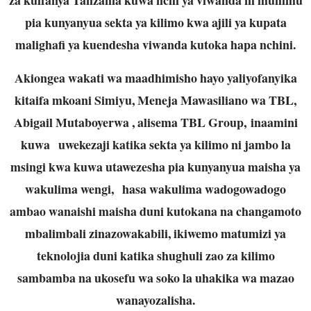
pia kunyanyua sekta ya kilimo kwa ajili ya kupata
malighafi ya kuendesha viwanda kutoka hapa nchini.
Akiongea wakati wa maadhimisho hayo yaliyofanyika
kitaifa mkoani Simiyu, Meneja Mawasiliano wa TBL,
Abigail Mutaboyerwa , alisema TBL Group, inaamini
kuwa uwekezaji katika sekta ya kilimo ni jambo la
msingi kwa kuwa utawezesha pia kunyanyua maisha ya
wakulima wengi, hasa wakulima wadogowadogo
ambao wanaishi maisha duni kutokana na changamoto
mbalimbali zinazowakabili, ikiwemo matumizi ya
teknolojia duni katika shughuli zao za kilimo
sambamba na ukosefu wa soko la uhakika wa mazao
wanayozalisha.