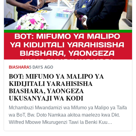
BIASHARA
5 DAYS AGO
BOT: MIFUMO YA MALIPO YA
KIDIJITALI YARAHISISHA
BIASHARA, YAONGEZA
UKUSANYAJI WA KODI
Mchambuzi Mwandamizi wa Mifumo ya Malipo ya Taifa
wa BoT, Bw. Doto Namkaa akitoa maelezo kwa Dkt.
Wilfred Mbowe Mkurugenzi Tawi la Benki Kuu…