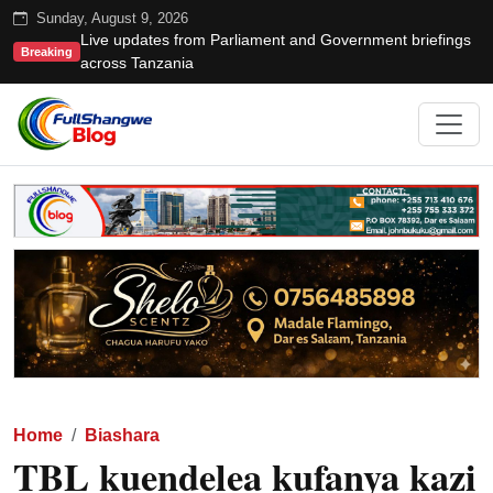
Sunday, August 9, 2026
Live updates from Parliament and Government briefings
Breaking
across Tanzania
Home
Biashara
TBL kuendelea kufanya kazi