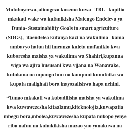
Mutaboyerwa, aliongeza kusema kuwa TBL kupitia
mkakati wake wa kufanikisha Malengo Endelevu ya
Dunia- Sustainability Goals in smart agriculture
(SDGs), itaendelea kufanya kazi na wakulima kama
ambavyo hatua hii imeanza kuleta mafanikio kwa
kuboresha maisha ya wakulima wa Shahiri,kupanua
wigo wa ajira hususani kwa vijana na Wanawake,
kutokana na mpango huu na kampuni kunufaika wa
kupata malighafi bora inayozalishwa hapa nchini.
“Tunao mkakati wa kubadilisha maisha ya wakulima
kwa kuwawezesha kitaalamu,kiteknolojia,kuwapatia
mbegu bora,mbolea,kuwawezesha kupata mikopo yenye
riba nafuu na kuhakikisha mazao yao yanakuwa na