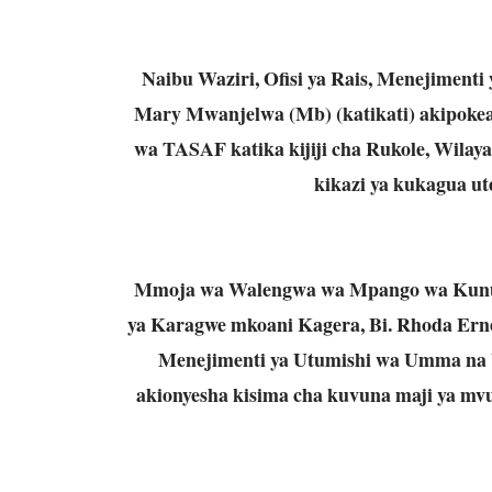
Naibu Waziri, Ofisi ya Rais, Menejiment
Mary Mwanjelwa (Mb) (katikati) akipoke
wa TASAF katika kijiji cha Rukole, Wilay
kikazi ya kukagua ut
Mmoja wa Walengwa wa Mpango wa Kunusur
ya Karagwe mkoani Kagera, Bi. Rhoda Ernes
Menejimenti ya Utumishi wa Umma na 
akionyesha kisima cha kuvuna maji ya mv