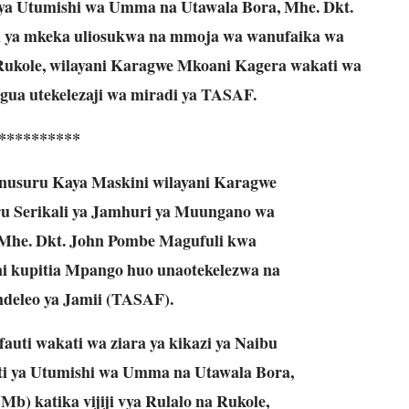
i ya Utumishi wa Umma na Utawala Bora, Mhe. Dkt.
 ya mkeka uliosukwa na mmoja wa wanufaika wa
 Rukole, wilayani Karagwe Mkoani Kagera wakati wa
agua utekelezaji wa miradi ya TASAF.
**********
usuru Kaya Maskini wilayani Karagwe
 Serikali ya Jamhuri ya Muungano wa
Mhe. Dkt. John Pombe Magufuli kwa
i kupitia Mpango huo unaotekelezwa na
eleo ya Jamii (TASAF).
uti wakati wa ziara ya kikazi ya Naibu
nti ya Utumishi wa Umma na Utawala Bora,
) katika vijiji vya Rulalo na Rukole,