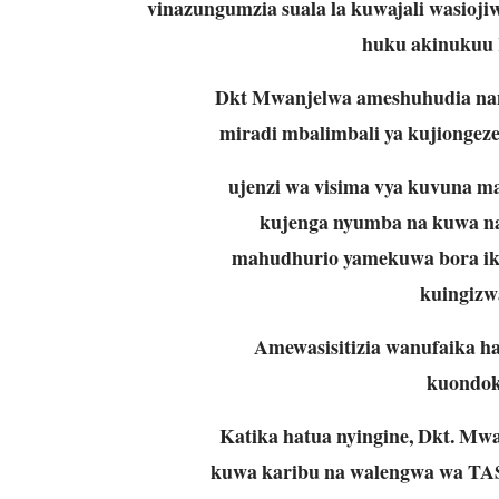
vinazungumzia suala la kuwajali wasioji
huku akinukuu 
Dkt Mwanjelwa ameshuhudia na
miradi mbalimbali ya kujiongeze
ujenzi wa visima vya kuvuna m
kujenga nyumba na kuwa n
mahudhurio yamekuwa bora ikil
kuingizw
Amewasisitizia wanufaika hao
kuondok
Katika hatua nyingine, Dkt. Mw
kuwa karibu na walengwa wa TAS