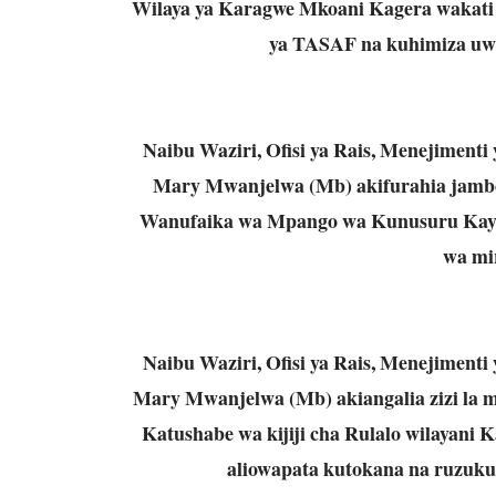
Wilaya ya Karagwe Mkoani Kagera wakati w
ya TASAF na kuhimiza uw
Naibu Waziri, Ofisi ya Rais, Menejiment
Mary Mwanjelwa (Mb) akifurahia jambo
Wanufaika wa Mpango wa Kunusuru Kaya Ma
wa mi
Naibu Waziri, Ofisi ya Rais, Menejiment
Mary Mwanjelwa (Mb) akiangalia zizi la
Katushabe wa kijiji cha Rulalo wilayani
aliowapata kutokana na ruzuk