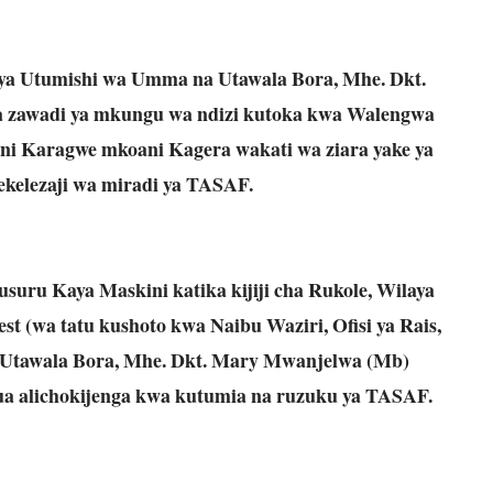
i ya Utumishi wa Umma na Utawala Bora, Mhe. Dkt.
a zawadi ya mkungu wa ndizi kutoka kwa Walengwa
ani Karagwe mkoani Kagera wakati wa ziara yake ya
ekelezaji wa miradi ya TASAF.
u Kaya Maskini katika kijiji cha Rukole, Wilaya
t (wa tatu kushoto kwa Naibu Waziri, Ofisi ya Rais,
Utawala Bora, Mhe. Dkt. Mary Mwanjelwa (Mb)
ua alichokijenga kwa kutumia na ruzuku ya TASAF.