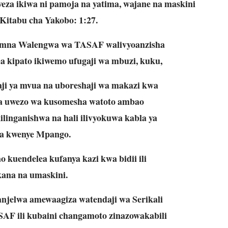
weza ikiwa
ni pamoja na yatima, wajane na maskini
Kitabu cha Yakobo:
1:27.
mna Walengwa wa TASAF walivyoanzisha
a kipato ikiwemo ufugaji wa mbuzi, kuku,
aji ya mvua na uboreshaji wa makazi kwa
a uwezo wa kusomesha watoto ambao
inganishwa na hali ilivyokuwa kabla ya
a kwenye Mpango.
 kuendelea kufanya kazi kwa bidii ili
ana na umaskini.
anjelwa amewaagiza watendaji wa Serikali
AF ili kubaini changamoto zinazowakabili