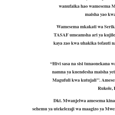
wanufaika hao wamesema M
maisha yao kw
Wamesema mkakati wa Serika
TASAF umeamsha ari ya kujile
kaya zao kwa uhakika tofauti 
“Hivi sasa na sisi tunaonekana 
namna ya kuendesha maisha ye
Magufuli kwa kutujali’’. Ames
Rukole, 
Dkt. Mwanjelwa amesema kinac
sehemu ya utekelezaji wa maagizo ya Mw