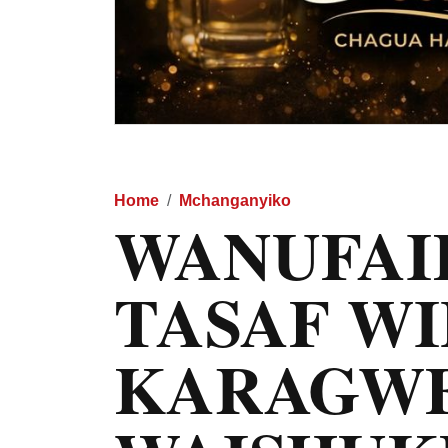
Home
Mchanganyiko
WANUFAI
TASAF WI
KARAGW