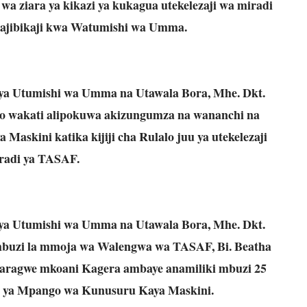
a ziara ya kikazi ya kukagua utekelezaji wa miradi
ajibikaji kwa Watumishi wa Umma.
i ya Utumishi wa Umma na Utawala Bora, Mhe. Dkt.
 wakati alipokuwa akizungumza na wananchi na
skini katika kijiji cha Rulalo juu ya utekelezaji
radi ya TASAF.
i ya Utumishi wa Umma na Utawala Bora, Mhe. Dkt.
 mbuzi la mmoja wa Walengwa wa TASAF, Bi. Beatha
 Karagwe mkoani Kagera ambaye anamiliki mbuzi 25
u ya Mpango wa Kunusuru Kaya Maskini.