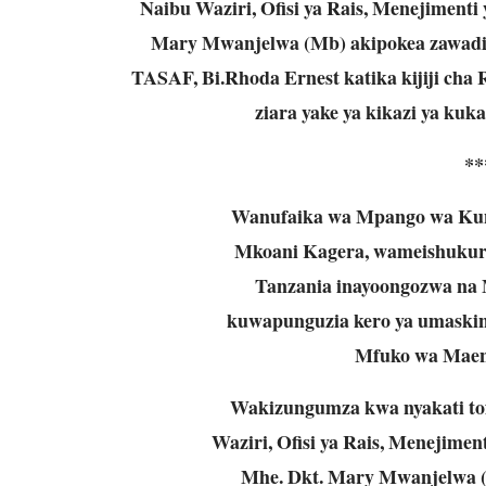
Naibu Waziri, Ofisi ya Rais, Menejiment
Mary Mwanjelwa (Mb) akipokea zawadi
TASAF, Bi.Rhoda Ernest katika kijiji cha
ziara yake ya kikazi ya kuk
**
Wanufaika wa Mpango wa Kun
Mkoani Kagera, wameishukuru
Tanzania inayoongozwa na 
kuwapunguzia kero ya umaskin
Mfuko wa Maend
Wakizungumza kwa nyakati tofa
Waziri, Ofisi ya Rais, Menejime
Mhe. Dkt. Mary Mwanjelwa (Mb