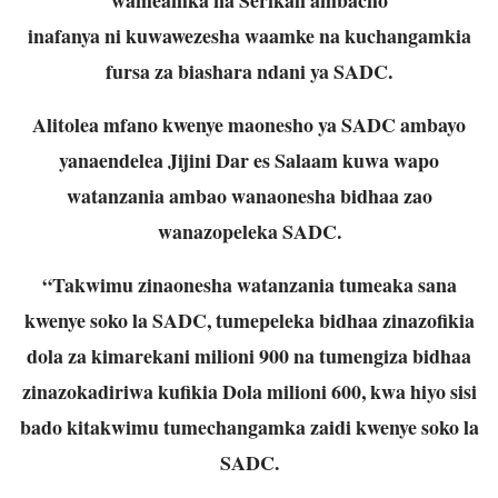
inafanya ni kuwawezesha waamke na kuchangamkia
fursa za biashara ndani ya SADC.
Alitolea mfano kwenye maonesho ya SADC ambayo
yanaendelea Jijini Dar es Salaam
kuwa wapo
watanzania ambao wanaonesha bidhaa zao
wanazopeleka SADC.
“Takwimu zinaonesha watanzania tumeaka sana
kwenye soko la SADC, tumepeleka
bidhaa zinazofikia
dola za kimarekani milioni 900 na tumengiza bidhaa
zinazokadiriwa
kufikia Dola milioni 600, kwa hiyo sisi
bado kitakwimu tumechangamka zaidi kwenye
soko la
SADC.