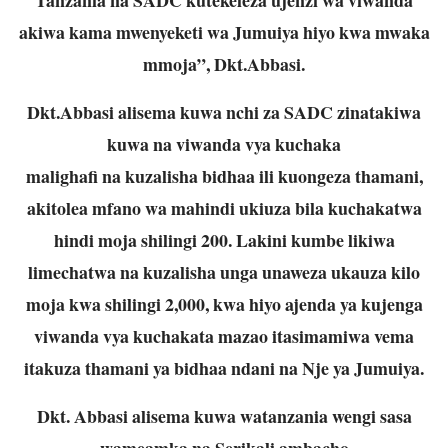
akiwa kama mwenyeketi wa Jumuiya hiyo kwa mwaka
mmoja”,
Dkt.Abbasi.
Dkt.Abbasi alisema kuwa nchi za SADC zinatakiwa
kuwa na viwanda vya kuchaka
malighafi na kuzalisha bidhaa ili kuongeza thamani,
akitolea mfano wa mahindi ukiuza
bila kuchakatwa
hindi moja shilingi 200. Lakini kumbe likiwa
limechatwa na kuzalisha
unga unaweza ukauza kilo
moja kwa shilingi 2,000, kwa hiyo ajenda ya kujenga
viwanda vya kuchakata mazao itasimamiwa vema
itakuza thamani ya bidhaa ndani na
Nje ya Jumuiya.
Dkt. Abbasi alisema kuwa watanzania wengi sasa
wameamka na Serikali ambacho