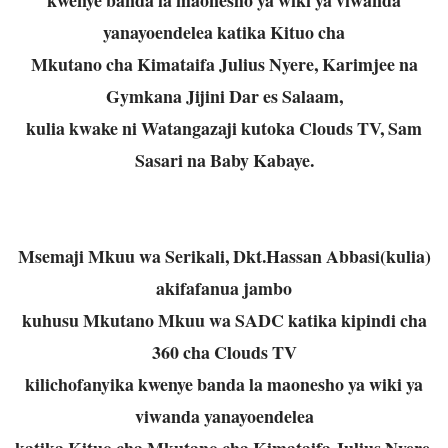
yanayoendelea katika Kituo cha
Mkutano cha Kimataifa Julius Nyere, Karimjee na
Gymkana Jijini Dar es Salaam,
kulia kwake ni Watangazaji kutoka Clouds TV, Sam
Sasari na Baby Kabaye.
Msemaji Mkuu wa Serikali, Dkt.Hassan Abbasi(kulia)
akifafanua jambo
kuhusu Mkutano Mkuu wa SADC katika kipindi cha
360 cha Clouds TV
kilichofanyika kwenye banda la maonesho ya wiki ya
viwanda yanayoendelea
katika Kituo cha Mkutano cha Kimataifa Julius Nyere,