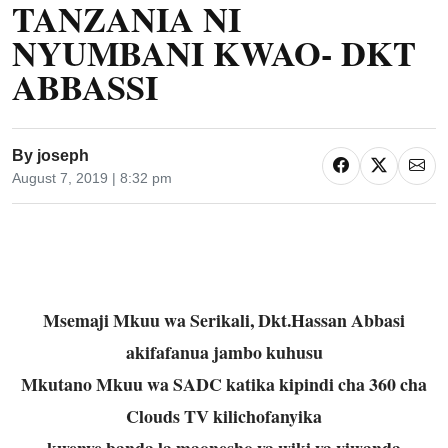
TANZANIA NI
NYUMBANI KWAO- DKT
ABBASSI
By
joseph
August 7, 2019 | 8:32 pm
Msemaji Mkuu wa Serikali, Dkt.Hassan Abbasi
akifafanua jambo kuhusu
Mkutano Mkuu wa SADC katika kipindi cha 360 cha
Clouds TV kilichofanyika
kwenye banda la maonesho ya wiki ya viwanda