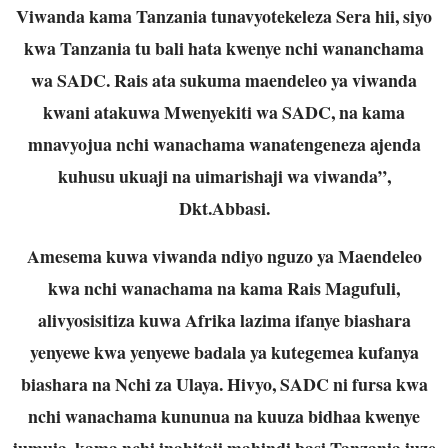
Viwanda kama Tanzania tunavyotekeleza
Sera hii, siyo
kwa Tanzania tu bali hata kwenye nchi wananchama
wa SADC.
Rais ata
sukuma maendeleo ya viwanda
kwani atakuwa Mwenyekiti wa SADC, na kama
mnavyojua nchi wanachama wanatengeneza ajenda
kuhusu ukuaji na uimarishaji wa
viwanda”,
Dkt.Abbasi.
Amesema kuwa viwanda ndiyo nguzo ya Maendeleo
kwa nchi wanachama na kama Rais
Magufuli,
alivyosisitiza kuwa Afrika lazima ifanye biashara
yenyewe kwa yenyewe
badala ya kutegemea kufanya
biashara na Nchi za Ulaya. Hivyo, SADC ni fursa kwa
nchi wanachama kununua na kuuza bidhaa kwenye
jumuia, kama nchi inahitaji
mahindi basi Tanzania iuze