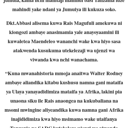
mahindi yake ndani ya Jumuiya ili kukuza soko.
Dkt.Abbasi alisema kuwa Rais Magufuli amekuwa ni
kiongozi ambaye anasimamia yale
anayoyaamini ili
kuwaletea Maendeleo wananchi wake kwa hiyo sasa
atakwenda
kusukuma utekelezaji wa ujenzi wa
viwanda kwa nchi wanachama.
“Kuna mwanahistoria mmoja anaitwa Walter Rodney
ambaye aliandika kitabu kushusu
namna gani mataifa
ya Ulaya yanayadidimiza mataifa ya Afrika, lakini pia
unaona siku
ile Rais anaongea na kukubaliana na
msomi mwingine aliyeandika kuwa namna gani
Afrika
inajididimiza kwa hiyo msimamo wake utaifanya
Tanzania na SADC kutekeleza
ujenzi wa viwanda