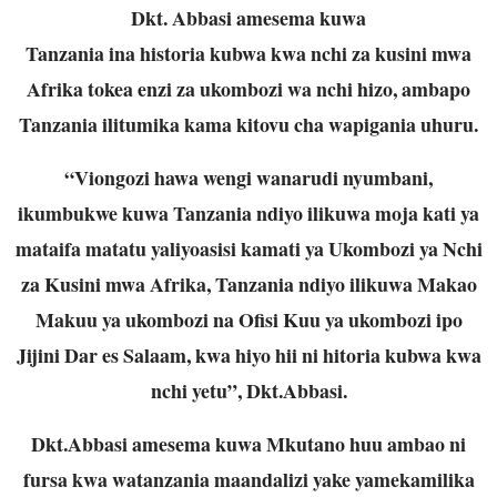
Dkt. Abbasi amesema kuwa
Tanzania ina historia kubwa kwa nchi za kusini mwa
Afrika tokea enzi za ukombozi wa
nchi hizo, ambapo
Tanzania ilitumika kama kitovu cha wapigania uhuru.
“Viongozi hawa wengi wanarudi nyumbani,
ikumbukwe kuwa Tanzania ndiyo ilikuwa
moja kati ya
mataifa matatu yaliyoasisi kamati ya Ukombozi ya Nchi
za Kusini mwa
Afrika, Tanzania ndiyo ilikuwa Makao
Makuu ya ukombozi na Ofisi Kuu ya ukombozi
ipo
Jijini Dar es Salaam, kwa hiyo hii ni hitoria kubwa kwa
nchi yetu”, Dkt.Abbasi.
Dkt.Abbasi amesema kuwa Mkutano huu ambao ni
fursa kwa watanzania maandalizi
yake yamekamilika