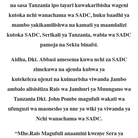
na sasa Tanzania ipo tayari kuwakaribisha wageni
kutoka nchi
wanachama wa SADC, huku baadhi ya
mambo yakikamilishwa na kamati ya maandalizi
kutoka SADC, Serikali ya Tanzania, wabia wa SADC
pamoja na Sekta binafsi.
Aidha, Dkt. Abbasi amesema kuwa nchi za SADC
zimekuwa na ajenda kubwa ya
kutekeleza ujenzi na kuimarisha viwanda Jambo
ambalo alisisitiza Rais wa Jamhuri ya
Muungano wa
Tanzania Dkt. John Pombe magufuli wakati wa
ufunguzi wa maonesho
ya nne ya wiki ya viwanda ya
Nchi wanachama wa SADC.
“Mhe.Rais Magufuli anaamini kwenye Sera ya