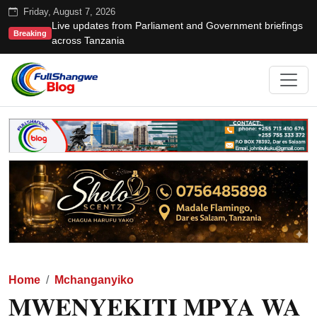
Friday, August 7, 2026
Live updates from Parliament and Government briefings
Breaking
across Tanzania
Home
Mchanganyiko
MWENYEKITI MPYA WA