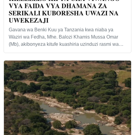
VYA FAIDA VYA DHAMANA ZA
SERIKALI KUBORESHA UWAZI NA
UWEKEZAJI
Gavana wa Benki Kuu ya Tanzania kwa niaba ya
Waziri wa Fedha, Mhe. Balozi Khamis Mussa Omar
(Mb), akibonyeza kitufe kuashiria uzinduzi rasmi wa…