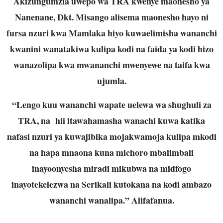
Akizungumzia uwepo wa TRA kwenye maonesho ya
Nanenane, Dkt. Misango alisema maonesho hayo ni
fursa nzuri kwa Mamlaka hiyo kuwaelimisha wananchi
kwanini wanatakiwa kulipa kodi na faida ya kodi hizo
wanazolipa kwa mwananchi mwenyewe na taifa kwa
ujumla.
“Lengo kuu wananchi wapate uelewa wa shughuli za
TRA, na hii itawahamasha wanachi kuwa katika
nafasi nzuri ya kuwajibika mojakwamoja kulipa mkodi
na hapa mnaona kuna michoro mbalimbali
inayoonyesha miradi mikubwa na midfogo
inayotekelezwa na Serikali kutokana na kodi ambazo
wananchi wanalipa.” Alifafanua.