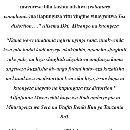
mwenyewe bila kushurutishwa
(voluntary
na itapunguza vitu vingine vinavyoitwa
compliance)
Tax
distortion….” Alisema Dkt,. Misango na kuongeza
“Kama wewe unatumia nguvu nyingi sana, unakwenda
kwa mtu kudai kodi nayeye akakimbia, anaacha shughuli
zake pale, na hiyo shughuli aliyokuwa anafanya kama
angeweza kuzalisha kiwango fulani hatoweza kuzalisha
na kunakuwa na distortion kwa siku hiyo, issue hapa ni
kuongeza mapato na kupunguza tax distortion.”
Alifafanua Mwenyekiti huyo wa Bodi ambaye pia ni
Mkurugenzi wa Sera na Utafiti Benki Kuu ya Tanzania
BoT.