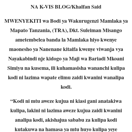
NA K-VIS BLOG/Khalfan Said
MWENYEKITI wa Bodi ya Wakurugenzi Mamlaka ya
Mapato Tanzania, (TRA), Dkt. Suleiman Misango
ametembelea banda la Mamlaka hiyo kwenye
maonesho ya Nanenane kitaifa kwenye viwanja vya
Nayakabindi nje kidogo ya Maji wa Bariadi Mkoani
Simiyu na kusema, ili kuhamasisha wananchi kulipa
kodi ni lazima wapate elimu zaidi kwanini wanalipa
kodi.
“Kodi ni mtu aweze kujua ni kiasi gani anatakiwa
kulipa, lakini ni lazima aweze kujua zaidi kwanini
analipa kodi, akishajua sababu za kulipa kodi
kutakuwa na hamasa ya mtu huyo kulipa yeye