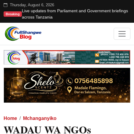
Thursday, August 6, 2026
Live updates from Parliament and Government briefings
Breaking
across Tanzania
Home
Mchanganyiko
WADAU WA NGOs