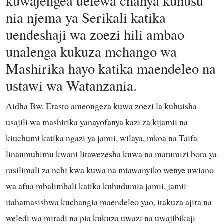
kuwajengea uelewa chanya kuhusu
nia njema ya Serikali katika
uendeshaji wa zoezi hili ambao
unalenga kukuza mchango wa
Mashirika hayo katika maendeleo na
ustawi wa Watanzania.
Aidha Bw. Erasto ameongeza kuwa zoezi la kuhuisha
usajili wa mashirika yanayofanya kazi za kijamii na
kiuchumi katika ngazi ya jamii, wilaya, mkoa na Taifa
linaumuhimu kwani litawezesha kuwa na matumizi bora ya
rasilimali za nchi kwa kuwa na mtawanyiko wenye uwiano
wa afua mbalimbali katika kuhudumia jamii, jamii
itahamasishwa kuchangia maendeleo yao, itakuza ajira na
weledi wa miradi na pia kukuza uwazi na uwajibikaji