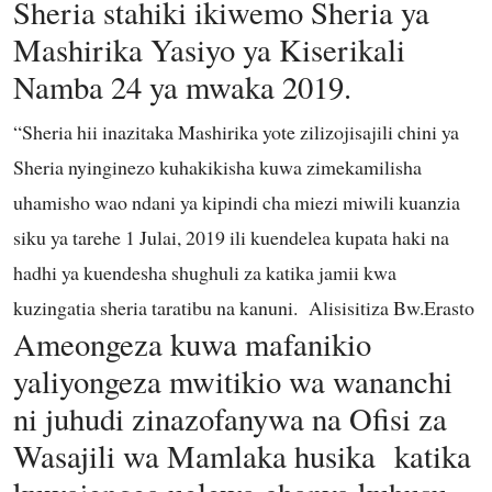
Sheria stahiki ikiwemo Sheria ya
Mashirika Yasiyo ya Kiserikali
Namba 24 ya mwaka 2019.
“Sheria hii inazitaka Mashirika yote zilizojisajili chini ya
Sheria nyinginezo kuhakikisha kuwa zimekamilisha
uhamisho wao ndani ya kipindi cha miezi miwili kuanzia
siku ya tarehe 1 Julai, 2019 ili kuendelea kupata haki na
hadhi ya kuendesha shughuli za katika jamii kwa
kuzingatia sheria taratibu na kanuni. Alisisitiza Bw.Erasto
Ameongeza kuwa mafanikio
yaliyongeza mwitikio wa wananchi
ni juhudi zinazofanywa na Ofisi za
Wasajili wa Mamlaka husika katika