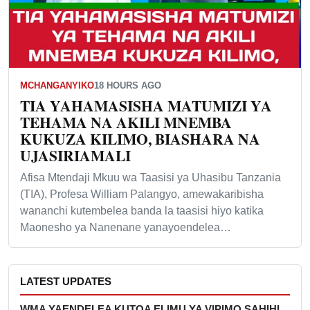
MCHANGANYIKO
18 HOURS AGO
TIA YAHAMASISHA MATUMIZI YA
TEHAMA NA AKILI MNEMBA
KUKUZA KILIMO, BIASHARA NA
UJASIRIAMALI
Afisa Mtendaji Mkuu wa Taasisi ya Uhasibu Tanzania
(TIA), Profesa William Palangyo, amewakaribisha
wananchi kutembelea banda la taasisi hiyo katika
Maonesho ya Nanenane yanayoendelea…
LATEST UPDATES
WMA YAENDELEA KUTOA ELIMU YA VIPIMO SAHIHI