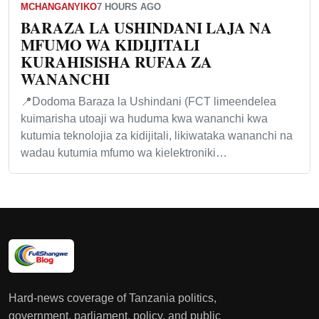
MCHANGANYIKO
7 HOURS AGO
BARAZA LA USHINDANI LAJA NA
MFUMO WA KIDIJITALI
KURAHISISHA RUFAA ZA
WANANCHI
📍Dodoma Baraza la Ushindani (FCT limeendelea
kuimarisha utoaji wa huduma kwa wananchi kwa
kutumia teknolojia za kidijitali, likiwataka wananchi na
wadau kutumia mfumo wa kielektroniki…
Hard-news coverage of Tanzania politics,
government, parliament, policy, and public