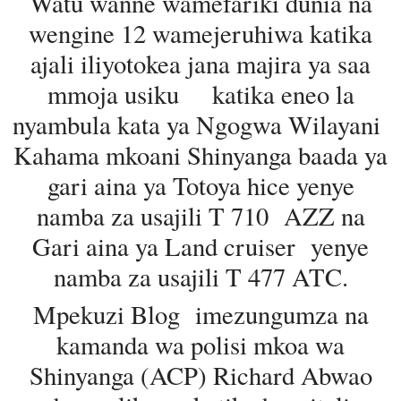
Watu wanne wamefariki dunia na
wengine 12 wamejeruhiwa katika
ajali iliyotokea jana majira ya saa
mmoja usiku katika eneo la
nyambula kata ya Ngogwa Wilayani
Kahama mkoani Shinyanga baada ya
gari aina ya Totoya hice yenye
namba za usajili T 710 AZZ na
Gari aina ya Land cruiser yenye
namba za usajili T 477 ATC.
Mpekuzi Blog imezungumza na
kamanda wa polisi mkoa wa
Shinyanga (ACP) Richard Abwao