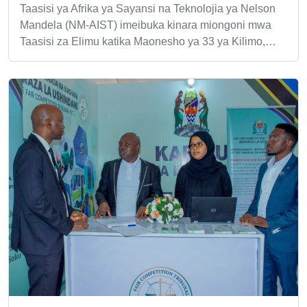
Taasisi ya Afrika ya Sayansi na Teknolojia ya Nelson
Mandela (NM-AIST) imeibuka kinara miongoni mwa
Taasisi za Elimu katika Maonesho ya 33 ya Kilimo,…