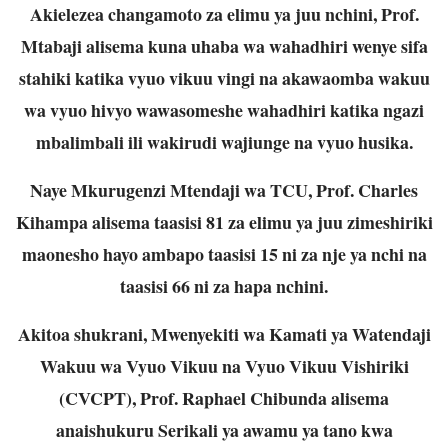
Akielezea changamoto za elimu ya juu nchini, Prof.
Mtabaji alisema kuna uhaba wa wahadhiri wenye sifa
stahiki katika vyuo vikuu vingi na akawaomba wakuu
wa vyuo hivyo wawasomeshe wahadhiri katika ngazi
mbalimbali ili wakirudi wajiunge na vyuo husika.
Naye Mkurugenzi Mtendaji wa TCU, Prof. Charles
Kihampa alisema taasisi 81 za elimu ya juu zimeshiriki
maonesho hayo ambapo taasisi 15 ni za nje ya nchi na
taasisi 66 ni za hapa nchini.
Akitoa shukrani, Mwenyekiti wa Kamati ya Watendaji
Wakuu wa Vyuo Vikuu na Vyuo Vikuu Vishiriki
(CVCPT), Prof. Raphael Chibunda alisema
anaishukuru Serikali ya awamu ya tano kwa