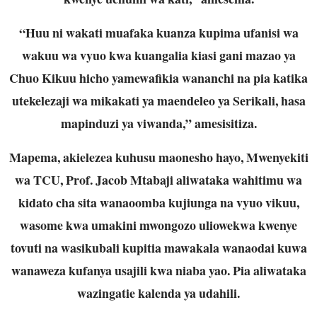
“Huu ni wakati muafaka kuanza kupima ufanisi wa
wakuu wa vyuo kwa kuangalia kiasi gani mazao ya
Chuo Kikuu hicho yamewafikia wananchi na pia katika
utekelezaji wa mikakati ya maendeleo ya Serikali, hasa
mapinduzi ya viwanda,” amesisitiza.
Mapema, akielezea kuhusu maonesho hayo, Mwenyekiti
wa TCU, Prof. Jacob Mtabaji aliwataka wahitimu wa
kidato cha sita wanaoomba kujiunga na vyuo vikuu,
wasome kwa umakini mwongozo uliowekwa kwenye
tovuti na wasikubali kupitia mawakala wanaodai kuwa
wanaweza kufanya usajili kwa niaba yao. Pia aliwataka
wazingatie kalenda ya udahili.