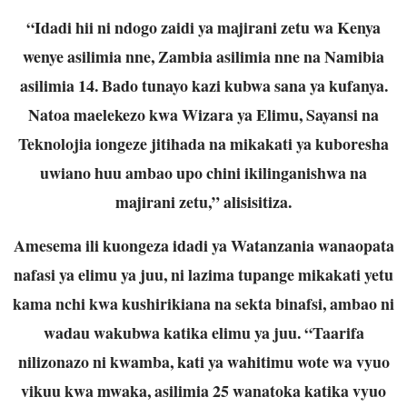
“Idadi hii ni ndogo zaidi ya majirani zetu wa Kenya
wenye asilimia nne, Zambia asilimia nne na Namibia
asilimia 14. Bado tunayo kazi kubwa sana ya kufanya.
Natoa maelekezo kwa Wizara ya Elimu, Sayansi na
Teknolojia iongeze jitihada na mikakati ya kuboresha
uwiano huu ambao upo chini ikilinganishwa na
majirani zetu,” alisisitiza.
Amesema ili kuongeza idadi ya Watanzania wanaopata
nafasi ya elimu ya juu, ni lazima tupange mikakati yetu
kama nchi kwa kushirikiana na sekta binafsi, ambao ni
wadau wakubwa katika elimu ya juu. “Taarifa
nilizonazo ni kwamba, kati ya wahitimu wote wa vyuo
vikuu kwa mwaka, asilimia 25 wanatoka katika vyuo