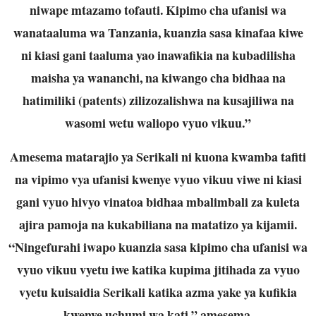
niwape mtazamo tofauti. Kipimo cha ufanisi wa
wanataaluma wa Tanzania, kuanzia sasa kinafaa kiwe
ni kiasi gani taaluma yao inawafikia na kubadilisha
maisha ya wananchi, na kiwango cha bidhaa na
hatimiliki (patents) zilizozalishwa na kusajiliwa na
wasomi wetu waliopo vyuo vikuu.”
Amesema matarajio ya Serikali ni kuona kwamba tafiti
na vipimo vya ufanisi kwenye vyuo vikuu viwe ni kiasi
gani vyuo hivyo vinatoa bidhaa mbalimbali za kuleta
ajira pamoja na kukabiliana na matatizo ya kijamii.
“Ningefurahi iwapo kuanzia sasa kipimo cha ufanisi wa
vyuo vikuu vyetu iwe katika kupima jitihada za vyuo
vyetu kuisaidia Serikali katika azma yake ya kufikia
kwenye uchumi wa kati,” amesema.