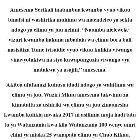
Amesema Serikali inatambua kwamba vyuo vikuu
binafsi ni washirika muhimu wa maendeleo ya sekta
ndogo ya elimu ya juu nchini. “Naomba nieleweke
vizuri kwamba hakuna mbadala wa elimu bora bali
nasisitiza Tume ivisaidie vyuo vikuu kufikia viwango
vinavyotakiwa na siyo kuwapunguzia viwango vya
matakwa ya usajili,” amesema.
Akitoa ufafanuzi kuhusu idadi ndogo ya wahitimu wa
elimu ya juu, Waziri Mkuu amesema takwimu za
kimataifa za ushiriki wa elimu ya juu zinaonesha
kwamba kufikia mwaka 2017 ni asilimia moja hadi tatu
tu ya Watanzania kwa kila Watanzania 100 wenye umri
chini ya miaka 25 wanapata elimu ya Chuo Kikuu.