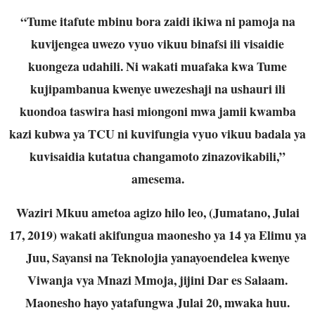
“Tume itafute mbinu bora zaidi ikiwa ni pamoja na
kuvijengea uwezo vyuo vikuu binafsi ili visaidie
kuongeza udahili. Ni wakati muafaka kwa Tume
kujipambanua kwenye uwezeshaji na ushauri ili
kuondoa taswira hasi miongoni mwa jamii kwamba
kazi kubwa ya TCU ni kuvifungia vyuo vikuu badala ya
kuvisaidia kutatua changamoto zinazovikabili,”
amesema.
Waziri Mkuu ametoa agizo hilo leo, (Jumatano, Julai
17, 2019) wakati akifungua maonesho ya 14 ya Elimu ya
Juu, Sayansi na Teknolojia yanayoendelea kwenye
Viwanja vya Mnazi Mmoja, jijini Dar es Salaam.
Maonesho hayo yatafungwa Julai 20, mwaka huu.