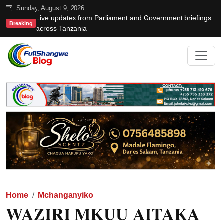
Sunday, August 9, 2026
Live updates from Parliament and Government briefings
Breaking
across Tanzania
Home
Mchanganyiko
WAZIRI MKUU AITAKA