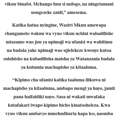
vikuu binafsi. Mchango huu si mdogo, na ningetamani
uongezeke zaidi,” amesema.
Katika hatua nyingine, Waziri Mkuu amewapa
changamoto wakuu wa vyuo vikuu nchini wabadilishe
mtazamo wao juu ya upimaji wa ufanisi wa wahitimu
na badala yake upimaji wao ujielekeze kwenye kutoa
suluhisho na kubadilisha maisha ya Watanzania badala
ya kutumia machapisho ya kitaaluma.
“Kipimo cha ufanisi katika taaluma ilikuwa ni
machapisho ya kitaaluma, ambapo mengi ya hayo, jamii
pana haifaidiki nayo. Sasa ni wakati mwafaka
kutafakari iwapo kipimo hicho kinatosheleza. Kwa
vyuo vikuu ambavyo mmehudhuria hapa leo, naomba