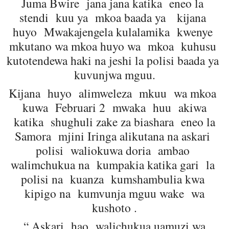
Juma Bwire jana jana katika eneo la
stendi kuu ya mkoa baada ya kijana
huyo Mwakajengela kulalamika kwenye
mkutano wa mkoa huyo wa mkoa kuhusu
kutotendewa haki na jeshi la polisi baada ya
kuvunjwa mguu.
Kijana huyo alimweleza mkuu wa mkoa
kuwa Februari 2 mwaka huu akiwa
katika shughuli zake za biashara eneo la
Samora mjini Iringa alikutana na askari
polisi waliokuwa doria ambao
walimchukua na kumpakia katika gari la
polisi na kuanza kumshambulia kwa
kipigo na kumvunja mguu wake wa
kushoto .
“ Askari hao walichukua uamuzi wa