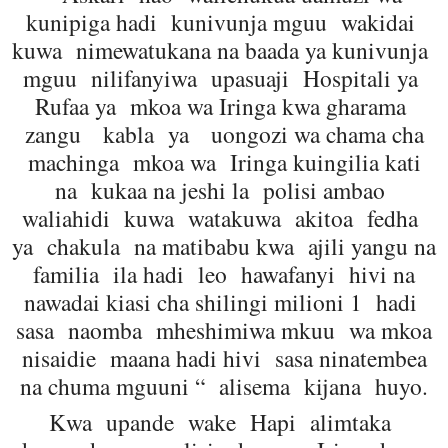
kunipiga hadi kunivunja mguu wakidai
kuwa nimewatukana na baada ya kunivunja
mguu nilifanyiwa upasuaji Hospitali ya
Rufaa ya mkoa wa Iringa kwa gharama
zangu kabla ya uongozi wa chama cha
machinga mkoa wa Iringa kuingilia kati
na kukaa na jeshi la polisi ambao
waliahidi kuwa watakuwa akitoa fedha
ya chakula na matibabu kwa ajili yangu na
familia ila hadi leo hawafanyi hivi na
nawadai kiasi cha shilingi milioni 1 hadi
sasa naomba mheshimiwa mkuu wa mkoa
nisaidie maana hadi hivi sasa ninatembea
na chuma mguuni “ alisema kijana huyo.
Kwa upande wake Hapi alimtaka