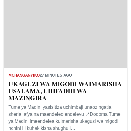
MCHANGANYIKO
27 MINUTES AGO
UKAGUZI WA MIGODI WAIMARISHA
USALAMA, UHIFADHI WA
MAZINGIRA
Tume ya Madini yasisitiza uchimbaji unaozingatia
sheria, afya na maendeleo endelevu 📍Dodoma Tume
ya Madini imeendelea kuimarisha ukaguzi wa migodi
nchini ili kuhakikisha shughuli…