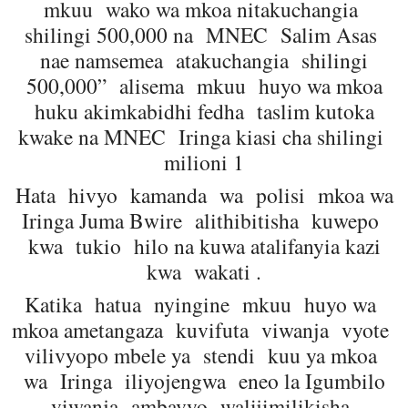
mkuu wako wa mkoa nitakuchangia
shilingi 500,000 na MNEC Salim Asas
nae namsemea atakuchangia shilingi
500,000” alisema mkuu huyo wa mkoa
huku akimkabidhi fedha taslim kutoka
kwake na MNEC Iringa kiasi cha shilingi
milioni 1
Hata hivyo kamanda wa polisi mkoa wa
Iringa Juma Bwire alithibitisha kuwepo
kwa tukio hilo na kuwa atalifanyia kazi
kwa wakati .
Katika hatua nyingine mkuu huyo wa
mkoa ametangaza kuvifuta viwanja vyote
vilivyopo mbele ya stendi kuu ya mkoa
wa Iringa iliyojengwa eneo la Igumbilo
viwanja ambavyo walijimilikisha