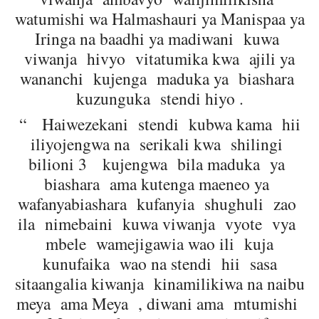
watumishi wa Halmashauri ya Manispaa ya
Iringa na baadhi ya madiwani kuwa
viwanja hivyo vitatumika kwa ajili ya
wananchi kujenga maduka ya biashara
kuzunguka stendi hiyo .
“ Haiwezekani stendi kubwa kama hii
iliyojengwa na serikali kwa shilingi
bilioni 3 kujengwa bila maduka ya
biashara ama kutenga maeneo ya
wafanyabiashara kufanyia shughuli zao
ila nimebaini kuwa viwanja vyote vya
mbele wamejigawia wao ili kuja
kunufaika wao na stendi hii sasa
sitaangalia kiwanja kinamilikiwa na naibu
meya ama Meya , diwani ama mtumishi