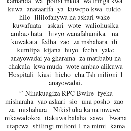
kamanda wa polisi mkoa wa Iringa kwa
kuwa anataarifa ya kuwepo kwa tukio
hilo lililofanywa na askari wake
kuwafuata askari wote waliohusika
ambao hata hivyo wanafahamika na
kuwakata fedha zao za mshahara ili
kumlipa kijana huyo fedha yake
anayowadai ya gharama za matibabu na
chakula kwa muda wote ambao alikuwa
Hospitali kiasi hicho cha Tsh milioni 1
anayowadai.
‘’ Ninakuagiza RPC Bwire fyeka
misharaha yao askari sio una posho zao
za mishahara Nikishuka kama mwewe
nikawadokoa itakuwa balaha sawa bwana
utapewa shilingi milioni 1 na mimi kama