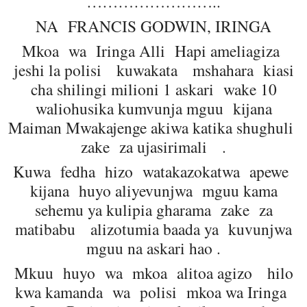
……………………..
NA FRANCIS GODWIN, IRINGA
Mkoa wa Iringa Alli Hapi ameliagiza
jeshi la polisi kuwakata mshahara kiasi
cha shilingi milioni 1 askari wake 10
waliohusika kumvunja mguu kijana
Maiman Mwakajenge akiwa katika shughuli
zake za ujasirimali .
Kuwa fedha hizo watakazokatwa apewe
kijana huyo aliyevunjwa mguu kama
sehemu ya kulipia gharama zake za
matibabu alizotumia baada ya kuvunjwa
mguu na askari hao .
Mkuu huyo wa mkoa alitoa agizo hilo
kwa kamanda wa polisi mkoa wa Iringa