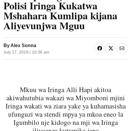
Polisi Iringa Kukatwa
Mshahara Kumlipa kijana
Aliyevunjwa Mguu
By
Alex Sonna
July 17, 2019 | 10:36 am
Mkuu wa Iringa Alli Hapi akitoa
akiwahutubia wakazi wa Miyomboni mjini
Iringa wakati wa ziara yake ya kuhamasisha
ufunguzi wa stendi mpya ya mkoa eneo la
Igumbilo nje kidogo na mji wa Iringa
iliyoanza kutumika jana