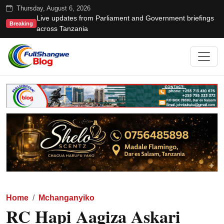
Thursday, August 6, 2026
Live updates from Parliament and Government briefings
Breaking
across Tanzania
Home
Mchanganyiko
RC Hapi Aagiza Askari