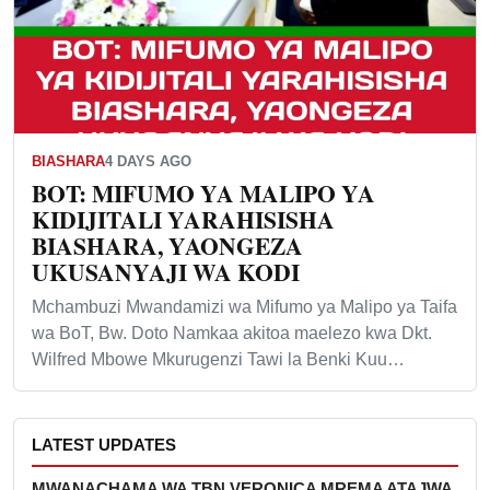
BIASHARA
4 DAYS AGO
BOT: MIFUMO YA MALIPO YA
KIDIJITALI YARAHISISHA
BIASHARA, YAONGEZA
UKUSANYAJI WA KODI
Mchambuzi Mwandamizi wa Mifumo ya Malipo ya Taifa
wa BoT, Bw. Doto Namkaa akitoa maelezo kwa Dkt.
Wilfred Mbowe Mkurugenzi Tawi la Benki Kuu…
LATEST UPDATES
MWANACHAMA WA TBN VERONICA MREMA ATAJWA