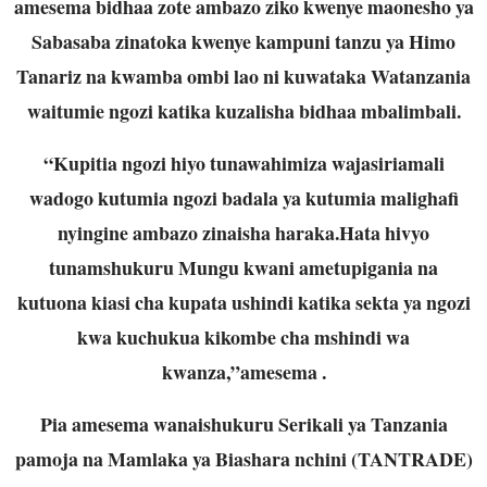
amesema bidhaa zote ambazo ziko kwenye maonesho ya
Sabasaba zinatoka kwenye kampuni tanzu ya Himo
Tanariz na kwamba ombi lao ni kuwataka Watanzania
waitumie ngozi katika kuzalisha bidhaa mbalimbali.
“Kupitia ngozi hiyo tunawahimiza wajasiriamali
wadogo kutumia ngozi badala ya kutumia malighafi
nyingine ambazo zinaisha haraka.Hata hivyo
tunamshukuru Mungu kwani ametupigania na
kutuona kiasi cha kupata ushindi katika sekta ya ngozi
kwa kuchukua kikombe cha mshindi wa
kwanza,”amesema .
Pia amesema wanaishukuru Serikali ya Tanzania
pamoja na Mamlaka ya Biashara nchini (TANTRADE)