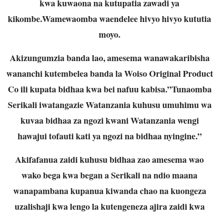
kwa kuwaona na kutupatia zawadi ya
kikombe.Wamewaomba waendelee hivyo hivyo kututia
moyo.
Akizungumzia banda lao, amesema wanawakaribisha
wananchi kutembelea banda la Woiso Original Product
Co ili kupata bidhaa kwa bei nafuu kabisa.”Tunaomba
Serikali iwatangazie Watanzania kuhusu umuhimu wa
kuvaa bidhaa za ngozi kwani Watanzania wengi
hawajui tofauti kati ya ngozi na bidhaa nyingine.”
Akifafanua zaidi kuhusu bidhaa zao amesema wao
wako bega kwa began a Serikali na ndio maana
wanapambana kupanua kiwanda chao na kuongeza
uzalishaji kwa lengo la kutengeneza ajira zaidi kwa