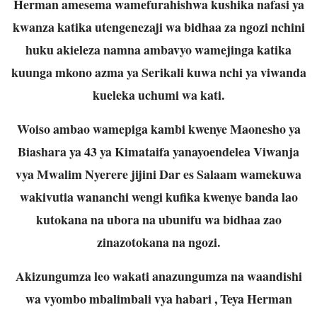
Herman amesema wamefurahishwa kushika nafasi ya
kwanza katika utengenezaji wa bidhaa za ngozi nchini
huku akieleza namna ambavyo wamejinga katika
kuunga mkono azma ya Serikali kuwa nchi ya viwanda
kueleka uchumi wa kati.
Woiso ambao wamepiga kambi kwenye Maonesho ya
Biashara ya 43 ya Kimataifa yanayoendelea Viwanja
vya Mwalim Nyerere jijini Dar es Salaam wamekuwa
wakivutia wananchi wengi kufika kwenye banda lao
kutokana na ubora na ubunifu wa bidhaa zao
zinazotokana na ngozi.
Akizungumza leo wakati anazungumza na waandishi
wa vyombo mbalimbali vya habari , Teya Herman