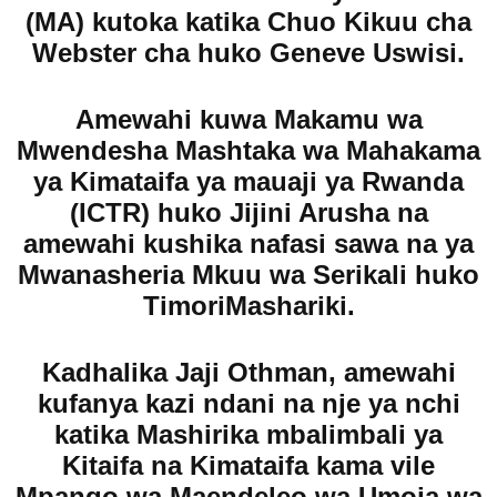
(MA) kutoka katika Chuo Kikuu cha
Webster cha huko Geneve Uswisi.
Amewahi kuwa Makamu wa
Mwendesha Mashtaka wa Mahakama
ya Kimataifa ya mauaji ya Rwanda
(ICTR) huko Jijini Arusha na
amewahi kushika nafasi sawa na ya
Mwanasheria Mkuu wa Serikali huko
TimoriMashariki.
Kadhalika Jaji Othman, amewahi
kufanya kazi ndani na nje ya nchi
katika Mashirika mbalimbali ya
Kitaifa na Kimataifa kama vile
Mpango wa Maendeleo wa Umoja wa