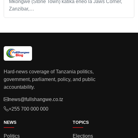
Mkongwe (Stone Town) katika eneo la Jaws Corner,
Zanzibar,…
Hard-news coverage of Tanzania politics,
government, parliament, policy, and public
accountability.
news@fullshangwe.co.tz
+255 700 000 000
NEWS
TOPICS
Politics
Elections