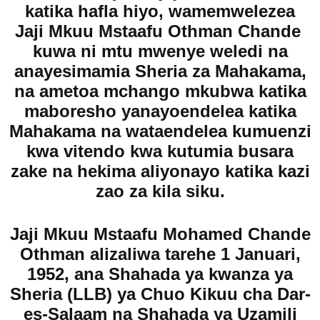
katika hafla hiyo, wamemwelezea
Jaji Mkuu Mstaafu Othman Chande
kuwa ni mtu mwenye weledi na
anayesimamia Sheria za Mahakama,
na ametoa mchango mkubwa katika
maboresho yanayoendelea katika
Mahakama na wataendelea kumuenzi
kwa vitendo kwa kutumia busara
zake na hekima aliyonayo katika kazi
zao za kila siku.
Jaji Mkuu Mstaafu Mohamed Chande
Othman alizaliwa tarehe 1 Januari,
1952, ana Shahada ya kwanza ya
Sheria (LLB) ya Chuo Kikuu cha Dar-
es-Salaam na Shahada ya Uzamili