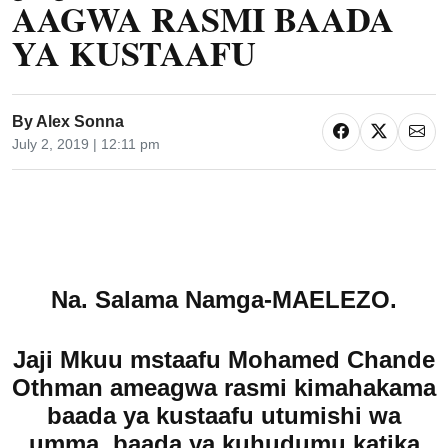
AAGWA RASMI BAADA
YA KUSTAAFU
By
Alex Sonna
July 2, 2019 | 12:11 pm
Na. Salama Namga-MAELEZO.
Jaji Mkuu mstaafu Mohamed Chande
Othman ameagwa rasmi kimahakama
baada ya kustaafu utumishi wa
umma, baada ya kuhudumu katika