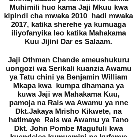
Muhimili huo kama Jaji Mkuu kwa
kipindi cha mwaka 2010 hadi mwaka
2017, katika sherehe ya kumuaga
iliyofanyika leo katika Mahakama
Kuu Jijini Dar es Salaam.
Jaji Othman Chande ameushukuru
uongozi wa Serikali kuanzia Awamu
ya Tatu chini ya Benjamin William
Mkapa kwa kumpa dhamana ya
kuwa Jaji wa Mahakama Kuu,
pamoja na Rais wa Awamu ya nne
Dkt.Jakaya Mrisho Kikwete, na
hatimaye Rais wa Awamu ya Tano
Dkt. John Pombe Magufuli kwa
kuendelea kumuamini na kufanya