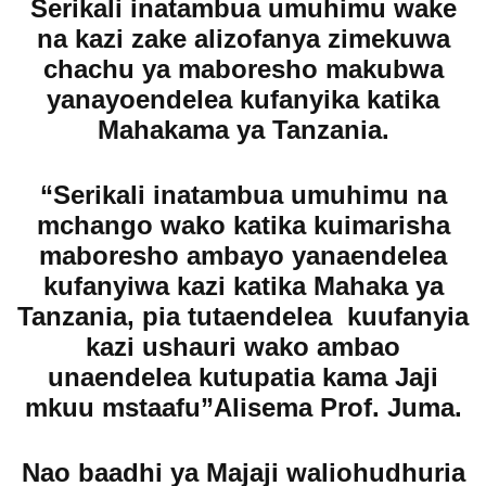
Serikali inatambua umuhimu wake
na kazi zake alizofanya zimekuwa
chachu ya maboresho makubwa
yanayoendelea kufanyika katika
Mahakama ya Tanzania.
“Serikali inatambua umuhimu na
mchango wako katika kuimarisha
maboresho ambayo yanaendelea
kufanyiwa kazi katika Mahaka ya
Tanzania, pia tutaendelea kuufanyia
kazi ushauri wako ambao
unaendelea kutupatia kama Jaji
mkuu mstaafu”Alisema Prof. Juma.
Nao baadhi ya Majaji waliohudhuria