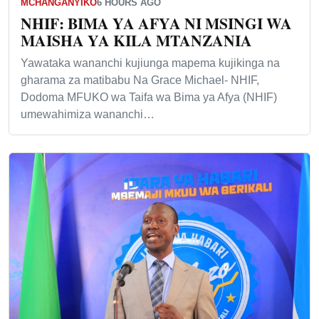
MCHANGANYIKO
6 HOURS AGO
NHIF: BIMA YA AFYA NI MSINGI WA
MAISHA YA KILA MTANZANIA
Yawataka wananchi kujiunga mapema kujikinga na
gharama za matibabu Na Grace Michael- NHIF,
Dodoma MFUKO wa Taifa wa Bima ya Afya (NHIF)
umewahimiza wananchi…