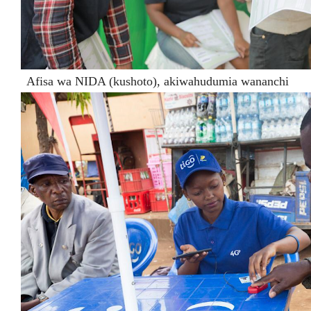
Afisa wa NIDA (kushoto), akiwahudumia wananchi