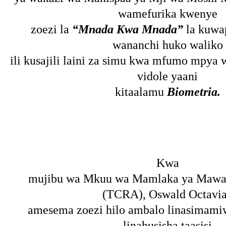
wamefurika kwenye
zoezi la
“Mnada Kwa Mnada”
la kuwa
wananchi huko waliko
ili kusajili laini za simu kwa mfumo mpya
vidole yaani
kitaalamu
Biometria.
Kwa
mujibu wa Mkuu wa Mamlaka ya Mawas
(TCRA), Oswald Octavi
amesema zoezi hilo ambalo linasimami
linahusisha taasisi