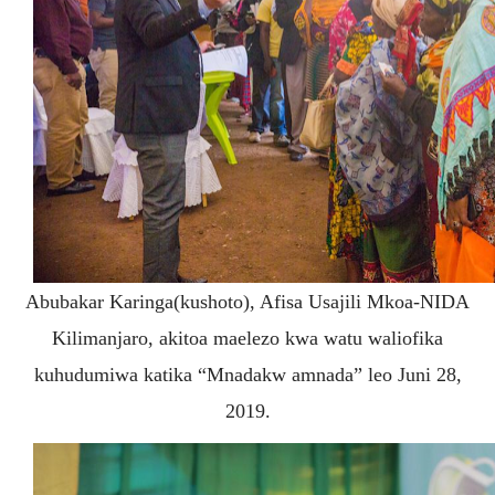
Abubakar Karinga(kushoto), Afisa Usajili Mkoa-NIDA
Kilimanjaro, akitoa maelezo kwa watu waliofika
kuhudumiwa katika “Mnadakw amnada” leo Juni 28,
2019.