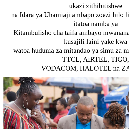
ukazi zithibitishwe
na Idara ya Uhamiaji ambapo zoezi hilo 
itatoa namba ya
Kitambulisho cha taifa ambayo mwananac
kusajili laini yake kwa
watoa huduma za mitandao ya simu za m
TTCL, AIRTEL, TIGO,
VODACOM, HALOTEL na Z